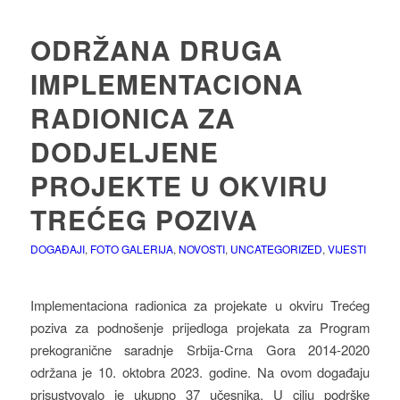
ODRŽANA DRUGA
IMPLEMENTACIONA
RADIONICA ZA
DODJELJENE
PROJEKTE U OKVIRU
TREĆEG POZIVA
DOGAĐAJI
,
FOTO GALERIJA
,
NOVOSTI
,
UNCATEGORIZED
,
VIJESTI
Implementaciona radionica za projekate u okviru Trećeg
poziva za podnošenje prijedloga projekata za Program
prekogranične saradnje Srbija-Crna Gora 2014-2020
održana je 10. oktobra 2023. godine. Na ovom događaju
prisustvovalo je ukupno 37 učesnika. U cilju podrške