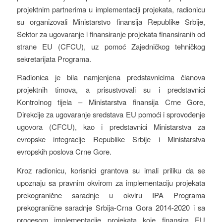
projektnim partnerima u implementaciji projekata, radionicu
su organizovali Ministarstvo finansija Republike Srbije,
Sektor za ugovaranje i finansiranje projekata finansiranih od
strane EU (CFCU), uz pomoć Zajedničkog tehničkog
sekretarijata Programa.
Radionica je bila namjenjena predstavnicima članova
projektnih timova, a prisustvovali su i predstavnici
Kontrolnog tijela – Ministarstva finansija Crne Gore,
Direkcije za ugovaranje sredstava EU pomoći i sprovođenje
ugovora (CFCU), kao i predstavnici Ministarstva za
evropske integracije Republike Srbije i Ministarstva
evropskih poslova Crne Gore.
Kroz radionicu, korisnici grantova su imali priliku da se
upoznaju sa pravnim okvirom za implementaciju projekata
prekogranične saradnje u okviru IPA Programa
prekogranične saradnje Srbija-Crna Gora 2014-2020 i sa
procesom implementacije projekata koje finansira EU