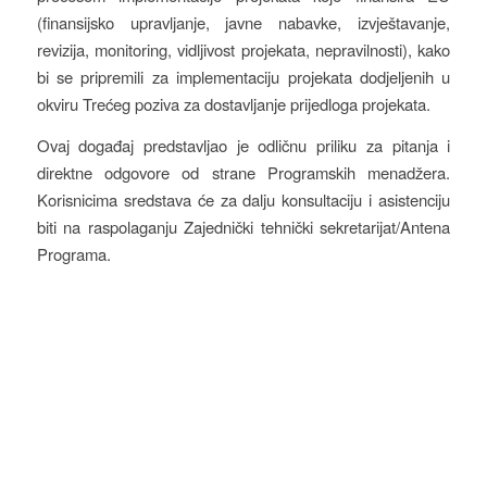
(finansijsko upravljanje, javne nabavke, izvještavanje,
revizija, monitoring, vidljivost projekata, nepravilnosti), kako
bi se pripremili za implementaciju projekata dodjeljenih u
okviru Trećeg poziva za dostavljanje prijedloga projekata.
Ovaj događaj predstavljao je odličnu priliku za pitanja i
direktne odgovore od strane Programskih menadžera.
Korisnicima sredstava će za dalju konsultaciju i asistenciju
biti na raspolaganju Zajednički tehnički sekretarijat/Antena
Programa.