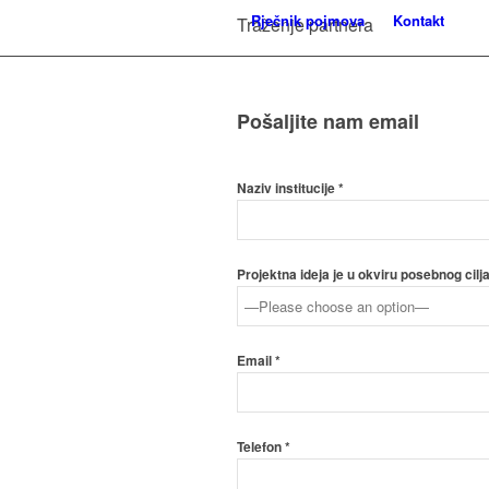
Rječnik pojmova
Kontakt
Traženje partnera
Pošaljite nam email
Naziv institucije *
Projektna ideja je u okviru posebnog cilja
Email *
Telefon *