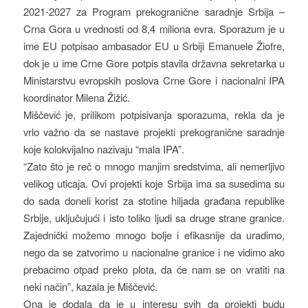
2021-2027 za Program prekogranične saradnje Srbija –
Crna Gora u vrednosti od 8,4 miliona evra. Sporazum je u
ime EU potpisao ambasador EU u Srbiji Emanuele Žiofre,
dok je u ime Crne Gore potpis stavila državna sekretarka u
Ministarstvu evropskih poslova Crne Gore i nacionalni IPA
koordinator Milena Žižić.
Miščević je, prilikom potpisivanja sporazuma, rekla da je
vrlo važno da se nastave projekti prekogranične saradnje
koje kolokvijalno nazivaju “mala IPA”.
“Zato što je reč o mnogo manjim sredstvima, ali nemerljivo
velikog uticaja. Ovi projekti koje Srbija ima sa susedima su
do sada doneli korist za stotine hiljada građana republike
Srbije, uključujući i isto toliko ljudi sa druge strane granice.
Zajednički možemo mnogo bolje i efikasnije da uradimo,
nego da se zatvorimo u nacionalne granice i ne vidimo ako
prebacimo otpad preko plota, da će nam se on vratiti na
neki način”, kazala je Miščević.
Ona je dodala da je u interesu svih da projekti budu