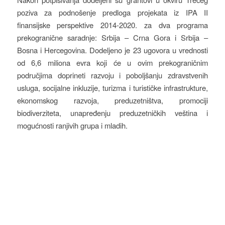
poziva za podnošenje predloga projekata iz IPA II
finansijske perspektive 2014-2020. za dva programa
prekogranične saradnje: Srbija – Crna Gora i Srbija –
Bosna i Hercegovina. Dodeljeno je 23 ugovora u vrednosti
od 6,6 miliona evra koji će u ovim prekograničnim
područjima doprineti razvoju i poboljšanju zdravstvenih
usluga, socijalne inkluzije, turizma i turističke infrastrukture,
ekonomskog razvoja, preduzetništva, promociji
biodiverziteta, unapređenju preduzetničkih veština i
mogućnosti ranjivih grupa i mladih.