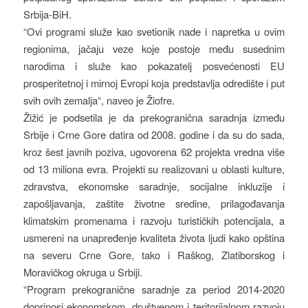
Srbija-BiH.
“Ovi programi služe kao svetionik nade i napretka u ovim
regionima, jačaju veze koje postoje među susednim
narodima i služe kao pokazatelj posvećenosti EU
prosperitetnoj i mirnoj Evropi koja predstavlja odredište i put
svih ovih zemalja“, naveo je Žiofre.
Žižić je podsetila je da prekogranična saradnja između
Srbije i Crne Gore datira od 2008. godine i da su do sada,
kroz šest javnih poziva, ugovorena 62 projekta vredna više
od 13 miliona evra. Projekti su realizovani u oblasti kulture,
zdravstva, ekonomske saradnje, socijalne inkluzije i
zapošljavanja, zaštite životne sredine, prilagođavanja
klimatskim promenama i razvoju turističkih potencijala, a
usmereni na unapređenje kvaliteta života ljudi kako opština
na severu Crne Gore, tako i Raškog, Zlatiborskog i
Moravičkog okruga u Srbiji.
“Program prekogranične saradnje za period 2014-2020
doprinosi ekonomskom, društvenom i teritorijalnom razvoju