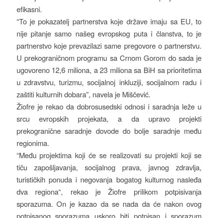
efikasni.
“To je pokazatelj partnerstva koje države imaju sa EU, to
nije pitanje samo našeg evropskog puta i članstva, to je
partnerstvo koje prevazilazi same pregovore o partnerstvu.
U prekograničnom programu sa Crnom Gorom do sada je
ugovoreno 12,6 miliona, a 23 miliona sa BiH sa prioritetima
u zdravstvu, turizmu, socijalnoj inkluziji, socijalnom radu i
zaštiti kulturnih dobara”, navela je Miščević.
Žiofre je rekao da dobrosusedski odnosi i saradnja leže u
srcu evropskih projekata, a da upravo projekti
prekogranične saradnje dovode do bolje saradnje među
regionima.
“Među projektima koji će se realizovati su projekti koji se
tiču zapošljavanja, socijalnog prava, javnog zdravlja,
turističkih ponuda i negovanja bogatog kulturnog nasleđa
dva regiona“, rekao je Žiofre prilikom potpisivanja
sporazuma. On je kazao da se nada da će nakon ovog
potpisanog sporazuma uskoro biti potpisan i sporazum