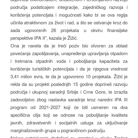
područja podsticajem integracije, zajedničkog razvoja i
korišćenja potencijala i mogućnosti kako bi se ova regija
učinila atraktivnom za život i rad, a što se ostvaruje kroz do
sada ugovorenih 26 projekata u okviru finansijske
perspektive IPA II”, kazala je Žižić.
Ona je navela da je treći poziv bio otvoren za oblast
povećanja zapošljavanja, unapređenja upravljanja otpadom
i tretmana otpadnih voda i poboljšanja kapaciteta za
korišćenje turističkih potencijala i da je njegova vrednost
3,41 milion evra, te da je ugovoreno 10 projekata. Žižić je
rekla da su projekti poslednjih 15 godine doprineli razvoju
područja i ukupnoj saradnji Srbije i Crne Gore, te izrazila
zadovoljstvo zbog nastavka saradnje kroz naredni IPA III
program od 2021-2027 koji će biti usmeren na dva
specifična cilja koji se odnose na poboljšanje kvaliteta
javnih, zdravstvenih i socijalnih usluga za uključivanje
marginalizovanih grupa u pograničnom području.
Nakon potpisivanja dodeljeni su grantovi u okviru Trećeg