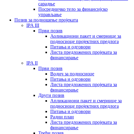
сарадње
Посредничко тело за финансијско
управљање
Позив за подношење пројеката
IPA III
Први позив
Аоликациони пакет и смернице за
подносиоце пројектних предлога
Питања и одговори
Листа предложених пројеката за
финансирање
IPA II
Први позив
Водич за подносиоце
Питања и одговори
Листа предложених пројеката за
финансирање
Други позив
Апликациони пакет и смернице за
подносиоце пројектних предлога
Питања и одговори
Радни план
Листа предложених пројеката за
финансирање
Трећи позив