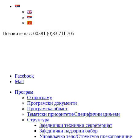
Позовите нас: 00381 (0)33 711 705
Facebook
Mail
Програм
О програму
Програмски документи
Програмска област
Тематски приоритети/Специфични циљеви
Структура
Заједнички технички секретеријат
Заједнички надзорни одбор
Управљачко тело/Структура прекограничне