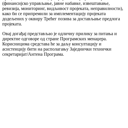
(финансијско управљање, јавне набавке, извештавање,
ревизија, мониторинг, видљивост пројеката, неправилности),
како би се припремили за имплементацију пројеката
додељених у оквиру Трећег позива за достављање предлога
пројеката.
Овај догађај представљао је одличну прилику за питања и
директне одговоре од стране Програмских менаџера.
Корисницима средстава ће за даљу консултацију и
асистенцију бити на располагању Заједнички технички
секретаријат/Антена Програма.