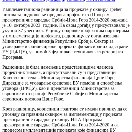
Имплементациона радионица за пројекате у оквиру Трећег
позива за подношење предлога пројеката за Програм
прекограничне сарадње Србија-Црна Гора 2014-2020 одржана
је 10. октобра 2023. године. На овом догађају присуствовало је
укупно 37 учесника. У циљу подршке пројектним партнерима
у имплементацији пројеката, радионицу су организовали
Министарство финансија Републике Србије, Сектор за
уговарање и финансирање пројеката финансираних од стране
ЕУ (ЦФЦУ), уз помоћ Заједничког техничког секретаријата
Програма.
Радионица је била намењена представницима чланова
пројектних тимова, а присуствовали су и представници
Контролног тела – Министарства финансија Црне Горе,
Дирекције за уговарање средстава ЕУ помоћи и сповођења
уговора (ЦФЦУ), као и представници Министарства за
европске интеграције Републике Србије и Министарства
европских послова Црне Горе.
Кроз радионицу, корисници грантова су имали прилику да се
упознају са правним оквиром за имплементацију пројеката
прекограничне сарадње у оквиру ИПА Програма
прекограничне сарадње Србија-Црна Гора 2014-2020 и са
процесом имплементације пројеката које финансира ЕУ