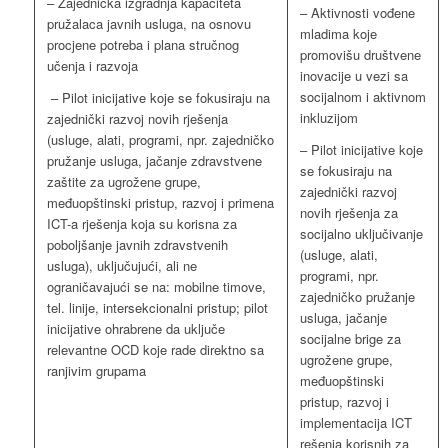
– Zajednička izgradnja kapaciteta
– Aktivnosti vođene
pružalaca javnih usluga, na osnovu
mladima koje
procjene potreba i plana stručnog
promovišu društvene
učenja i razvoja
inovacije u vezi sa
socijalnom i aktivnom
– Pilot inicijative koje se fokusiraju na
inkluzijom
zajednički razvoj novih rješenja
(usluge, alati, programi, npr. zajedničko
– Pilot inicijative koje
pružanje usluga, jačanje zdravstvene
se fokusiraju na
zaštite za ugrožene grupe,
zajednički razvoj
međuopštinski pristup, razvoj i primena
novih rješenja za
ICT-a rješenja koja su korisna za
socijalno uključivanje
poboljšanje javnih zdravstvenih
(usluge, alati,
usluga), uključujući, ali ne
programi, npr.
ograničavajući se na: mobilne timove,
zajedničko pružanje
tel. linije, intersekcionalni pristup; pilot
usluga, jačanje
inicijative ohrabrene da uključe
socijalne brige za
relevantne OCD koje rade direktno sa
ugrožene grupe,
ranjivim grupama
međuopštinski
pristup, razvoj i
implementacija ICT
rešenja korisnih za