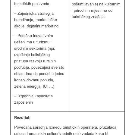
turističkih proizvoda
pošumljavanje) na kulturnim
i prirodnim mjestima od
– Zajednička strategija
turističkog značaja
brendiranja, marketinške
akcije, digitalni marketing
– Podrška inovativnim
rješenjima u turizmu i
srodnim sektorima (npr.
uvođenje holističkog
pristupa razvoju ruralnih
područja, povezujući sve što
oblast ima da ponudi u jednu
konsolidovanu ponudu,
zelena energija, ICT…)
– Izgradnja kapaciteta
zaposlenih
Rezultat:
Povećana saradnja između turističkih operatera, pružalaca
usluga i organskih poljoprivrednih proizvođača kako bi