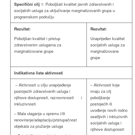
Specifični cilj
1: Poboljšati kvalitet javnih zdravstvenih i
socijalnih usluga za uključivanje marginalizovanih grupa u
programskom području
Rezultat:
Rezultat:
Poboljšan kvalitet i pristup
Unaprijeđen kvalitet
zdravstvenim uslugama za
socijalnih usluga za
marginalizovane grupe
marginalizovane
grupe
Indikativna lista aktivnosti
– Aktivnosti u cilju unaprjeđenja
– Aktivnosti koje
postojećih zdravstvenih usluga i
imaju za cilj
njihove dostupnosti, raznovrsnosti i
poboljšanje
inkluzivnosti
postojećih ili
uvođenje novih rodno
– Mala ulaganja u opremu i/ili
osetljivih i inkluzivnih
renoviranje/adaptaciju/pristupačnost
socijalnih usluga i
objekata za pružanje usluga
njihove dostupnosti