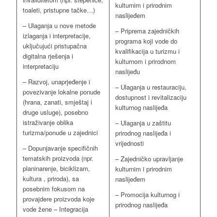
kulturnim i prirodnim
toaleti, pristupne tačke…)
naslijeđem
– Ulaganja u nove metode
– Priprema zajedničkih
izlaganja i interpretacije,
programa koji vode do
uključujući pristupačna
kvalifikacija u turizmu i
digitalna rješenja i
kulturnom i prirodnom
interpretaciju
naslijeđu
– Razvoj, unaprjeđenje i
– Ulaganja u restauraciju,
povezivanje lokalne ponude
dostupnost i revitalizaciju
(hrana, zanati, smještaj i
kulturnog naslijeđa
druge usluge), posebno
istraživanje oblika
– Ulaganja u zaštitu
turizma/ponude u zajednici
prirodnog naslijeđa i
vrijednosti
– Dopunjavanje specifičnih
tematskih proizvoda (npr.
– Zajedničko upravljanje
planinarenje, biciklizam,
kulturnim i prirodnim
kultura , priroda), sa
naslijeđem
posebnim fokusom na
– Promocija kulturnog i
provajdere proizvoda koje
prirodnog naslijeđa
vode žene – Integracija