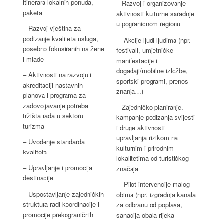
itinerara lokalnih ponuda,
– Razvoj i organizovanje
paketa
aktivnosti kulturne saradnje
u pograničnom regionu
– Razvoj vještina za
podizanje kvaliteta usluga,
– Akcije ljudi ljudima (npr.
posebno fokusiranih na žene
festivali, umjetničke
i mlade
manifestacije i
događaji/mobilne izložbe,
– Aktivnosti na razvoju i
sportski programi, prenos
akreditaciji nastavnih
znanja…)
planova i programa za
zadovoljavanje potreba
– Zajedničko planiranje,
tržišta rada u sektoru
kampanje podizanja svijesti
turizma
i druge aktivnosti
upravljanja rizikom na
– Uvođenje standarda
kulturnim i prirodnim
kvaliteta
lokalitetima od turističkog
– Upravljanje i promocija
značaja
destinacije
– Pilot intervencije malog
– Uspostavljanje zajedničkih
obima (npr. izgradnja kanala
struktura radi koordinacije i
za odbranu od poplava,
promocije prekograničnih
sanacija obala rijeka,