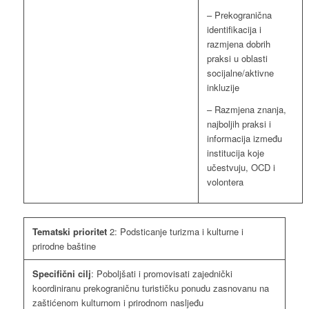
– Prekogranična
identifikacija i
razmjena dobrih
praksi u oblasti
socijalne/aktivne
inkluzije
– Razmjena znanja,
najboljih praksi i
informacija između
institucija koje
učestvuju, OCD i
volontera
Tematski prioritet
2: Podsticanje turizma i kulturne i
prirodne baštine
Specifični cilj
: Poboljšati i promovisati zajednički
koordiniranu prekograničnu turističku ponudu zasnovanu na
zaštićenom kulturnom i prirodnom nasljeđu