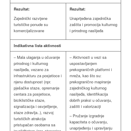
Rezultat:
Rezultat:
Zajednički razvijene
Unaprijeđena zajednička
turističke ponude su
zaštita i promocija kulturnog
komercijalizovane
i prirodnog naslijeđa
Indikativna lista aktivnosti
– Mala ulaganja u očuvanje
– Aktivnosti u vezi sa
prirodnog i kulturnog
uspostavljanjem
naslijeđa, vezano za
prekograničnih platformi i
infrastrukturu za posjetioce i
mreža, kao što su:
njenu dostupnost (npr.
prekogranično mapiranje
pješačke staze, opremanje
zajedničkog kulturnog
centara za posjetioce,
naslijeđa, identifikacija
biciklističke staze,
dobrih praksi u očuvanju,
signalizacija i osvjetljenje,
zaštiti i valorizaciji
staze zdravlja..), razvoj
– Pružanje izgradnje
turističkih atrakcija
kapaciteta o očuvanju,
pristupačan osobama sa
unaprjeđenju i upravljanju
invaliditetom (npr. stepenice,