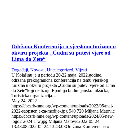
Održana Konferencija o vjerskom turizmu u
okviru projekta „Čudni su putevi vjere od
Lima do Zete“
Događaji
,
Novosti
,
Uncategorized
,
Vijesti
U Kolašinu je u periodu 20-22.maja, 2022.godine,
održana prekogranična konferencija na temu vjerskog
turizma u okviru projekta „Čudni su putevi vjere od Lima
do Zete“koji realizuju Eparhija budimljansko nikšićka,
Turistička organizacija…
May 24, 2022
https://cbcsrb-mne.org/wp-content/uploads/2022/05/maj-
2022-saopstenje-za-medije-.jpg
540
720
Miljana Matovic
https://cbcsrb-mne.org/wp-content/uploads/2024/05/new-
logo2-2024-1-w.jpg
Miljana Matovic
2022-05-24
13:43:08
2022-05-24 13:43:08
Održana Konferencija o