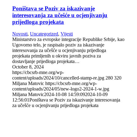
Poništava se Poziv za iskazivanje
interesovanja za učešće u ocjenjivanju
prijedloga projekata
Novosti
,
Uncategorized
,
Vijesti
Ministarstvo za evropske integracije Republike Srbije, kao
Ugovorno telo, je raspisalo poziv za iskazivanje
interesovanja za učešće u ocjenjivanju prijedloga
projekata primljenih u okviru javnih poziva za
dostavljanje prijedloga projekata…
October 8, 2024
https://cbcsrb-mne.org/wp-
content/uploads/2024/10/cancelled-stamp-re.jpg
280
320
Miljana Matovic
https://cbcsrb-mne.org/wp-
content/uploads/2024/05/new-logo2-2024-1-w.jpg
Miljana Matovic
2024-10-08 14:59:09
2024-10-09
12:56:01
Poništava se Poziv za iskazivanje interesovanja
za učešće u ocjenjivanju prijedloga projekata