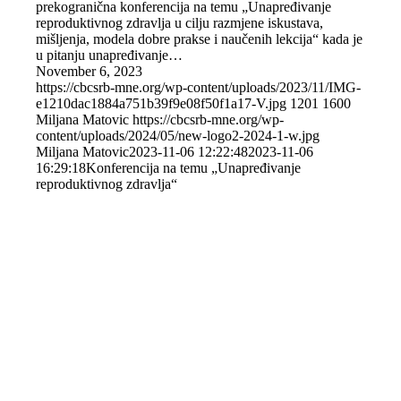
prekogranična konferencija na temu „Unapređivanje
reproduktivnog zdravlja u cilju razmjene iskustava,
mišljenja, modela dobre prakse i naučenih lekcija“ kada je
u pitanju unapređivanje…
November 6, 2023
https://cbcsrb-mne.org/wp-content/uploads/2023/11/IMG-
e1210dac1884a751b39f9e08f50f1a17-V.jpg
1201
1600
Miljana Matovic
https://cbcsrb-mne.org/wp-
content/uploads/2024/05/new-logo2-2024-1-w.jpg
Miljana Matovic
2023-11-06 12:22:48
2023-11-06
16:29:18
Konferencija na temu „Unapređivanje
reproduktivnog zdravlja“