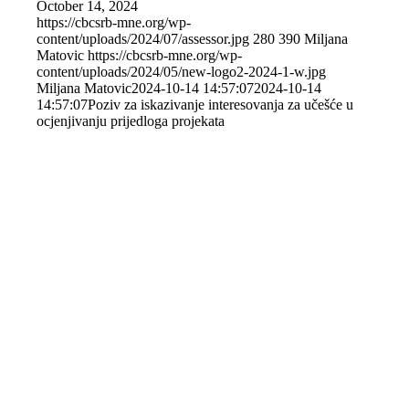
October 14, 2024
https://cbcsrb-mne.org/wp-
content/uploads/2024/07/assessor.jpg
280
390
Miljana
Matovic
https://cbcsrb-mne.org/wp-
content/uploads/2024/05/new-logo2-2024-1-w.jpg
Miljana Matovic
2024-10-14 14:57:07
2024-10-14
14:57:07
Poziv za iskazivanje interesovanja za učešće u
ocjenjivanju prijedloga projekata