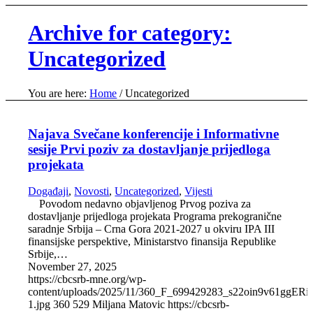
Archive for category:
Uncategorized
You are here:
Home
/
Uncategorized
Najava Svečane konferencije i Informativne
sesije Prvi poziv za dostavljanje prijedloga
projekata
Događaji
,
Novosti
,
Uncategorized
,
Vijesti
Povodom nedavno objavljenog Prvog poziva za
dostavljanje prijedloga projekata Programa prekogranične
saradnje Srbija – Crna Gora 2021-2027 u okviru IPA III
finansijske perspektive, Ministarstvo finansija Republike
Srbije,…
November 27, 2025
https://cbcsrb-mne.org/wp-
content/uploads/2025/11/360_F_699429283_s22oin9v61ggE
1.jpg
360
529
Miljana Matovic
https://cbcsrb-