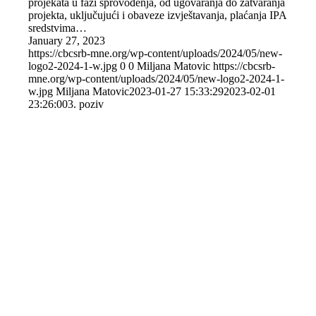
projekata u fazi sprovođenja, od ugovaranja do zatvaranja
projekta, uključujući i obaveze izvještavanja, plaćanja IPA
sredstvima…
January 27, 2023
https://cbcsrb-mne.org/wp-content/uploads/2024/05/new-
logo2-2024-1-w.jpg
0
0
Miljana Matovic
https://cbcsrb-
mne.org/wp-content/uploads/2024/05/new-logo2-2024-1-
w.jpg
Miljana Matovic
2023-01-27 15:33:29
2023-02-01
23:26:00
3. poziv