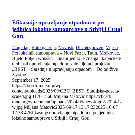
Efikasnije upravljanje otpadom u pet
jedinica lokalne samouprave u Srbiji i Crnoj
Gori
Događaji
,
Foto galerija
,
Novosti
,
Uncategorized
,
Vijesti
Pet lokalnih samouprava – Novi Pazar, Tutin, Mojkovac,
Bijelo Polje i Kolašin – unaprijedilo je znanja i kapacitete
u oblasti upravljanja otpadom, zahvaljujući projektu
„BEST – Saradnja u upravljanju otpadom – Do održive
životne…
September 17, 2025
https://cbcsrb-mne.org/wp-
content/uploads/2025/09/CBC_BEST_Studijska-poseta-
scaled.jpg
1170
1560
Miljana Matovic
https://cbcsrb-
mne.org/wp-content/uploads/2024/05/new-logo2-2024-1-
w.jpg
Miljana Matovic
2025-09-17 13:17:23
2025-10-07
12:38:42
Efikasnije upravljanje otpadom u pet jedinica
lokalne samouprave u Srbiji i Crnoj Gori