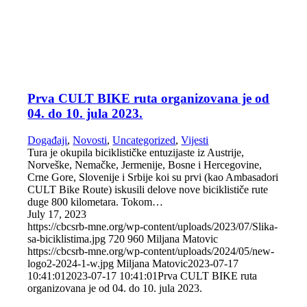
Prva CULT BIKE ruta organizovana je od
04. do 10. jula 2023.
Događaji
,
Novosti
,
Uncategorized
,
Vijesti
Tura je okupila biciklističke entuzijaste iz Austrije,
Norveške, Nemačke, Jermenije, Bosne i Hercegovine,
Crne Gore, Slovenije i Srbije koi su prvi (kao Ambasadori
CULT Bike Route) iskusili delove nove biciklističe rute
duge 800 kilometara. Tokom…
July 17, 2023
https://cbcsrb-mne.org/wp-content/uploads/2023/07/Slika-
sa-biciklistima.jpg
720
960
Miljana Matovic
https://cbcsrb-mne.org/wp-content/uploads/2024/05/new-
logo2-2024-1-w.jpg
Miljana Matovic
2023-07-17
10:41:01
2023-07-17 10:41:01
Prva CULT BIKE ruta
organizovana je od 04. do 10. jula 2023.