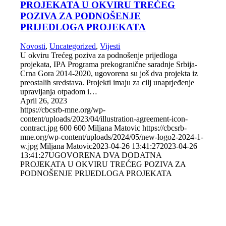
PROJEKATA U OKVIRU TREĆEG
POZIVA ZA PODNOŠENJE
PRIJEDLOGA PROJEKATA
Novosti
,
Uncategorized
,
Vijesti
U okviru Trećeg poziva za podnošenje prijedloga
projekata, IPA Programa prekogranične saradnje Srbija-
Crna Gora 2014-2020, ugovorena su još dva projekta iz
preostalih sredstava. Projekti imaju za cilj unaprjeđenje
upravljanja otpadom i…
April 26, 2023
https://cbcsrb-mne.org/wp-
content/uploads/2023/04/illustration-agreement-icon-
contract.jpg
600
600
Miljana Matovic
https://cbcsrb-
mne.org/wp-content/uploads/2024/05/new-logo2-2024-1-
w.jpg
Miljana Matovic
2023-04-26 13:41:27
2023-04-26
13:41:27
UGOVORENA DVA DODATNA
PROJEKATA U OKVIRU TREĆEG POZIVA ZA
PODNOŠENJE PRIJEDLOGA PROJEKATA