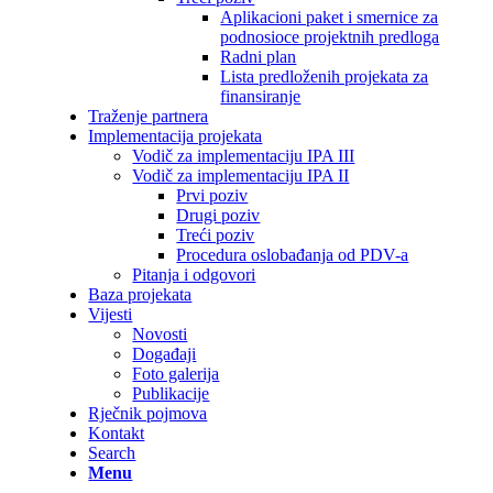
Aplikacioni paket i smernice za
podnosioce projektnih predloga
Radni plan
Lista predloženih projekata za
finansiranje
Traženje partnera
Implementacija projekata
Vodič za implementaciju IPA III
Vodič za implementaciju IPA II
Prvi poziv
Drugi poziv
Treći poziv
Procedura oslobađanja od PDV-a
Pitanja i odgovori
Baza projekata
Vijesti
Novosti
Događaji
Foto galerija
Publikacije
Rječnik pojmova
Kontakt
Search
Menu