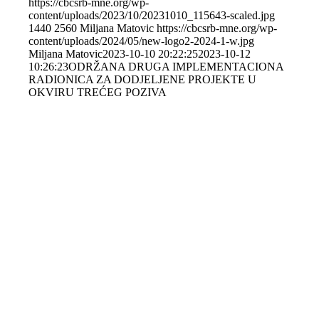
https://cbcsrb-mne.org/wp-
content/uploads/2023/10/20231010_115643-scaled.jpg
1440
2560
Miljana Matovic
https://cbcsrb-mne.org/wp-
content/uploads/2024/05/new-logo2-2024-1-w.jpg
Miljana Matovic
2023-10-10 20:22:25
2023-10-12
10:26:23
ODRŽANA DRUGA IMPLEMENTACIONA
RADIONICA ZA DODJELJENE PROJEKTE U
OKVIRU TREĆEG POZIVA