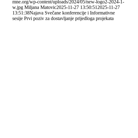
mne.org/wp-content/uploads/2024/05/new-logo2-2024-1-
w.jpg
Miljana Matovic
2025-11-27 13:50:51
2025-11-27
13:51:38
Najava Svečane konferencije i Informativne
sesije Prvi poziv za dostavljanje prijedloga projekata