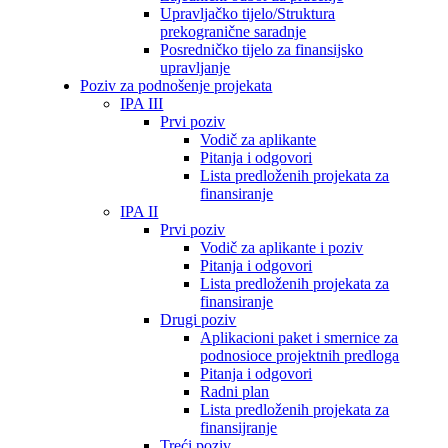
Upravljačko tijelo/Struktura
prekogranične saradnje
Posredničko tijelo za finansijsko
upravljanje
Poziv za podnošenje projekata
IPA III
Prvi poziv
Vodič za aplikante
Pitanja i odgovori
Lista predloženih projekata za
finansiranje
IPA II
Prvi poziv
Vodič za aplikante i poziv
Pitanja i odgovori
Lista predloženih projekata za
finansiranje
Drugi poziv
Aplikacioni paket i smernice za
podnosioce projektnih predloga
Pitanja i odgovori
Radni plan
Lista predloženih projekata za
finansijranje
Treći poziv