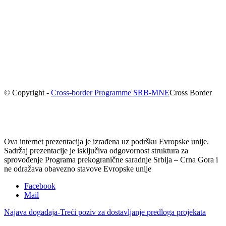
© Copyright -
Cross-border Programme SRB-MNE
Cross Border
Ova internet prezentacija je izrađena uz podršku Evropske unije.
Sadržaj prezentacije je isključiva odgovornost struktura za
sprovođenje Programa prekogranične saradnje Srbija – Crna Gora i
ne odražava obavezno stavove Evropske unije
Facebook
Mail
Najava događaja-Treći poziv za dostavljanje predloga projekata