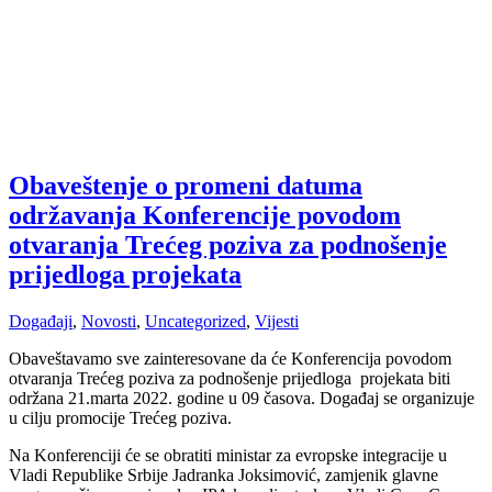
Obaveštenje o promeni datuma
održavanja Konferencije povodom
otvaranja Trećeg poziva za podnošenje
prijedloga projekata
Događaji
,
Novosti
,
Uncategorized
,
Vijesti
Obaveštavamo sve zainteresovane da će Konferencija povodom
otvaranja Trećeg poziva za podnošenje prijedloga projekata biti
održana 21.marta 2022. godine u 09 časova. Događaj se organizuje
u cilju promocije Trećeg poziva.
Na Konferenciji će se obratiti ministar za evropske integracije u
Vladi Republike Srbije Jadranka Joksimović, zamjenik glavne