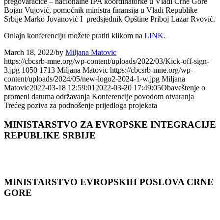
pregovaračice – nacionalne IPA koordinatorke u Vladi Crne Gore
Bojan Vujović, pomoćnik ministra finansija u Vladi Republike
Srbije Marko Jovanović I predsjednik Opštine Priboj Lazar Rvović.
Onlajn konferenciju možete pratiti klikom na
LINK.
March 18, 2022
/
by
Miljana Matovic
https://cbcsrb-mne.org/wp-content/uploads/2022/03/Kick-off-sign-
3.jpg
1050
1713
Miljana Matovic
https://cbcsrb-mne.org/wp-
content/uploads/2024/05/new-logo2-2024-1-w.jpg
Miljana
Matovic
2022-03-18 12:59:01
2022-03-20 17:49:05
Obaveštenje o
promeni datuma održavanja Konferencije povodom otvaranja
Trećeg poziva za podnošenje prijedloga projekata
MINISTARSTVO ZA EVROPSKE INTEGRACIJE
REPUBLIKE SRBIJE
MINISTARSTVO EVROPSKIH POSLOVA CRNЕ
GORЕ