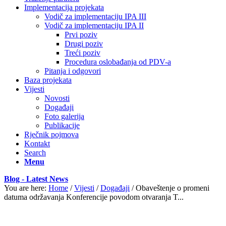
Implementacija projekata
Vodič za implementaciju IPA III
Vodič za implementaciju IPA II
Prvi poziv
Drugi poziv
Treći poziv
Procedura oslobađanja od PDV-a
Pitanja i odgovori
Baza projekata
Vijesti
Novosti
Događaji
Foto galerija
Publikacije
Rječnik pojmova
Kontakt
Search
Menu
Blog - Latest News
You are here:
Home
/
Vijesti
/
Događaji
/
Obaveštenje o promeni
datuma održavanja Konferencije povodom otvaranja T...