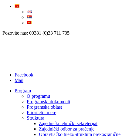
Pozovite nas: 00381 (0)33 711 705
Facebook
Mail
Program
O programu
Programski dokumenti
Programska oblast
Prioriteti i mere
Struktura
Zajednički tehnički sekreterijat
Zajednički odbor za praćenje
Upravljačko tijelo/Struktura prekogranične