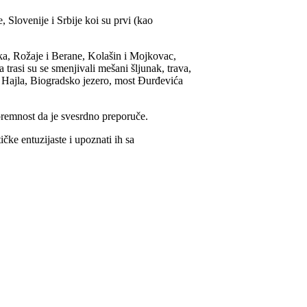
 Slovenije i Srbije koi su prvi (kao
ka, Rožaje i Berane, Kolašin i Mojkovac,
trasi su se smenjivali mešani šljunak, trava,
na Hajla, Biogradsko jezero, most Đurđevića
spremnost da je svesrdno preporuče.
čke entuzijaste i upoznati ih sa