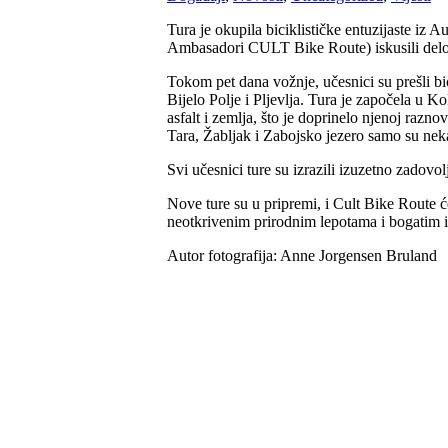
Tura je okupila biciklističke entuzijaste iz
Ambasadori CULT Bike Route) iskusili delov
Tokom pet dana vožnje, učesnici su prešli b
Bijelo Polje i Pljevlja. Tura je započela u K
asfalt i zemlja, što je doprinelo njenoj razn
Tara, Žabljak i Zabojsko jezero samo su neka
Svi učesnici ture su izrazili izuzetno zadov
Nove ture su u pripremi, i Cult Bike Route ć
neotkrivenim prirodnim lepotama i bogatim i
Autor fotografija: Anne Jorgensen Bruland