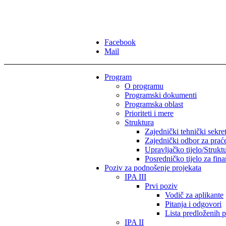
Facebook
Mail
Program
O programu
Programski dokumenti
Programska oblast
Prioriteti i mere
Struktura
Zajednički tehnički sekret
Zajednički odbor za prać
Upravljačko tijelo/Strukt
Posredničko tijelo za fina
Poziv za podnošenje projekata
IPA III
Prvi poziv
Vodič za aplikante
Pitanja i odgovori
Lista predloženih p
IPA II