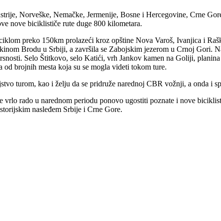
 Austrije, Norveške, Nemačke, Jermenije, Bosne i Hercegovine, Crne Gore,
e nove biciklističe rute duge 800 kilometara.
iciklom preko 150km prolazeći kroz opštine Nova Varoš, Ivanjica i Raš
okinom Brodu u Srbiji, a završila se Zabojskim jezerom u Crnoj Gori. Na 
ovrsnosti. Selo Štitkovo, selo Katići, vrh Jankov kamen na Goliji, plani
 od brojnih mesta koja su se mogla videti tokom ture.
oljstvo turom, kao i želju da se pridruže narednoj CBR vožnji, a onda i 
e vrlo rado u narednom periodu ponovo ugostiti poznate i nove biciklisti
storijskim nasleđem Srbije i Crne Gore.