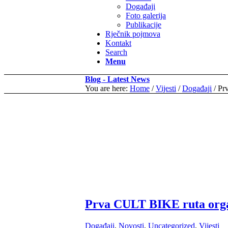
Događaji
Foto galerija
Publikacije
Rječnik pojmova
Kontakt
Search
Menu
Blog - Latest News
You are here:
Home
/
Vijesti
/
Događaji
/
Pr
Prva CULT BIKE ruta organi
Događaji
,
Novosti
,
Uncategorized
,
Vijesti