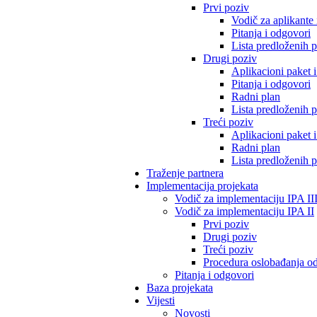
Prvi poziv
Vodič za aplikante 
Pitanja i odgovori
Lista predloženih p
Drugi poziv
Aplikacioni paket 
Pitanja i odgovori
Radni plan
Lista predloženih p
Treći poziv
Aplikacioni paket 
Radni plan
Lista predloženih p
Traženje partnera
Implementacija projekata
Vodič za implementaciju IPA II
Vodič za implementaciju IPA II
Prvi poziv
Drugi poziv
Treći poziv
Procedura oslobađanja 
Pitanja i odgovori
Baza projekata
Vijesti
Novosti