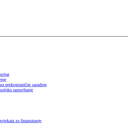
erijat
enje
ura prekogranične saradnje
nsijsko upravljanje
rojekata za finansiranje