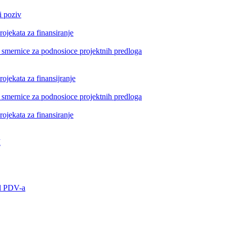
i poziv
rojekata za finansiranje
i smernice za podnosioce projektnih predloga
rojekata za finansijranje
i smernice za podnosioce projektnih predloga
rojekata za finansiranje
I
od PDV-a