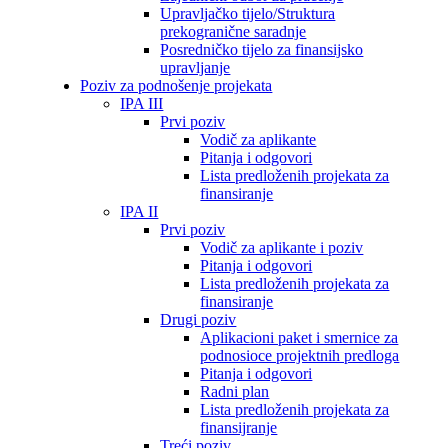
Upravljačko tijelo/Struktura
prekogranične saradnje
Posredničko tijelo za finansijsko
upravljanje
Poziv za podnošenje projekata
IPA III
Prvi poziv
Vodič za aplikante
Pitanja i odgovori
Lista predloženih projekata za
finansiranje
IPA II
Prvi poziv
Vodič za aplikante i poziv
Pitanja i odgovori
Lista predloženih projekata za
finansiranje
Drugi poziv
Aplikacioni paket i smernice za
podnosioce projektnih predloga
Pitanja i odgovori
Radni plan
Lista predloženih projekata za
finansijranje
Treći poziv