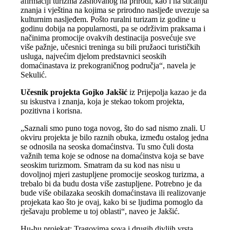
afirmaciji turizma zasnovanog na prirodi, kao i na sticanju
znanja i vještina na kojima se prirodno nasljeđe uvezuje sa
kulturnim nasljeđem. Pošto ruralni turizam iz godine u
godinu dobija na popularnosti, pa se održivim praksama i
načinima promocije ovakvih destinacija posvećuje sve
više pažnje, učesnici treninga su bili pružaoci turističkih
usluga, najvećim djelom predstavnici seoskih
domaćinastava iz prekograničnog područja“, navela je
Sekulić.
Učesnik projekta Gojko Jakšić
iz Prijepolja kazao je da
su iskustva i znanja, koja je stekao tokom projekta,
pozitivna i korisna.
„Saznali smo puno toga novog, što do sad nismo znali. U
okviru projekta je bilo raznih obuka, između ostalog jedna
se odnosila na seoska domaćinstva. Tu smo čuli dosta
važnih tema koje se odnose na domaćinstva koja se bave
seoskim turizmom. Smatram da su kod nas nisu u
dovoljnoj mjeri zastupljene promocije seoskog turizma, a
trebalo bi da budu dosta više zastupljene. Potrebno je da
bude više obilazaka seoskih domaćinstava ili realizovanje
projekata kao što je ovaj, kako bi se ljudima pomoglo da
rješavaju probleme u toj oblasti“, naveo je Jakšić.
Hu-hu projekat: Tragovima sova i drugih divljih vrsta