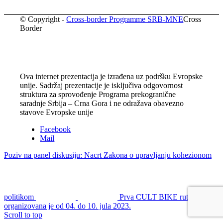
© Copyright -
Cross-border Programme SRB-MNE
Cross
Border
Ova internet prezentacija je izrađena uz podršku Evropske
unije. Sadržaj prezentacije je isključiva odgovornost
struktura za sprovođenje Programa prekogranične
saradnje Srbija – Crna Gora i ne odražava obavezno
stavove Evropske unije
Facebook
Mail
Poziv na panel diskusiju: Nacrt Zakona o upravljanju kohezionom
politikom
Prva CULT BIKE ruta
organizovana je od 04. do 10. jula 2023.
Scroll to top