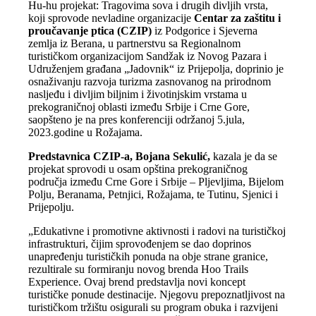
Hu-hu projekat: Tragovima sova i drugih divljih vrsta,
koji sprovode nevladine organizacije
Centar za zaštitu i
proučavanje ptica (CZIP)
iz Podgorice i Sjeverna
zemlja iz Berana, u partnerstvu sa Regionalnom
turističkom organizacijom Sandžak iz Novog Pazara i
Udruženjem građana „Jadovnik“ iz Prijepolja, doprinio je
osnaživanju razvoja turizma zasnovanog na prirodnom
nasljeđu i divljim biljnim i životinjskim vrstama u
prekograničnoj oblasti između Srbije i Crne Gore,
saopšteno je na pres konferenciji održanoj 5.jula,
2023.godine u Rožajama.
Predstavnica CZIP-a, Bojana Sekulić,
kazala je da se
projekat sprovodi u osam opština prekograničnog
područja između Crne Gore i Srbije – Pljevljima, Bijelom
Polju, Beranama, Petnjici, Rožajama, te Tutinu, Sjenici i
Prijepolju.
„Edukativne i promotivne aktivnosti i radovi na turističkoj
infrastrukturi, čijim sprovođenjem se dao doprinos
unapređenju turističkih ponuda na obje strane granice,
rezultirale su formiranju novog brenda Hoo Trails
Experience. Ovaj brend predstavlja novi koncept
turističke ponude destinacije. Njegovu prepoznatljivost na
turističkom tržištu osigurali su program obuka i razvijeni