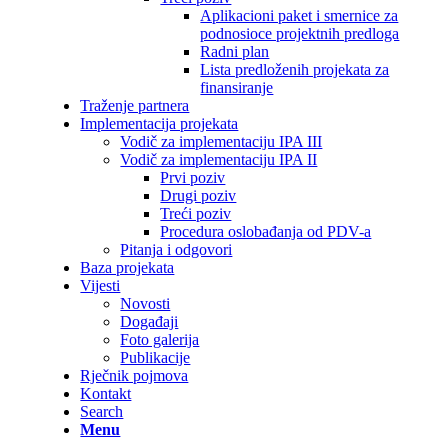
Aplikacioni paket i smernice za
podnosioce projektnih predloga
Radni plan
Lista predloženih projekata za
finansiranje
Traženje partnera
Implementacija projekata
Vodič za implementaciju IPA III
Vodič za implementaciju IPA II
Prvi poziv
Drugi poziv
Treći poziv
Procedura oslobađanja od PDV-a
Pitanja i odgovori
Baza projekata
Vijesti
Novosti
Događaji
Foto galerija
Publikacije
Rječnik pojmova
Kontakt
Search
Menu