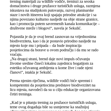
trening materijali za wildlife vodiče, treninzi za seoska
domaćinstva i druge pružaoce turističkih usluga, razmjena
iskustava na studijskom putovanju, razvoj planinarske
staze i novih itinerera koji spajaju prirodne atrakcije i sa
njima povezano kulturno nasljeđe na obje strane granice,
kao i promocija putem savremenih kanala komunikacije –
društvene mreže i blogovi“, navela je Sekulić.
Pojasnila je da je ovaj brend zasnovan na vrijednostima
biodiverziteta, kao i da je postavio prirodno nasljeđe na
mjesto koje mu i pripada – da bude inspiracija
posjetiocima da borave u ovom području i da mu se rado
vraćaju.
„Na drugoj strani, brend daje novi impuls očuvanju
životne sredine čineći lokalnu zajednicu bogatijom za
estetiku očuvanog ambijenta u kome žive i rade njeni
članovi“, istakla je Sekulić.
Prema njenim riječima, wildlife vodiči biće spremni i
kompetentni da posjetiocima predstave biodiverzitet na
licu mjesta, navodeći da su u cilju edukacije organizovana
četiri treninga.
„Kad je u pitanju trening za pružaoce turističkih usluga,
teme ovog događaja bile su usmjerene ka snažnijoj