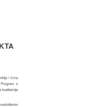
KTA
rbija i Crna
i Program o
kvalitetnije
 predviđenim