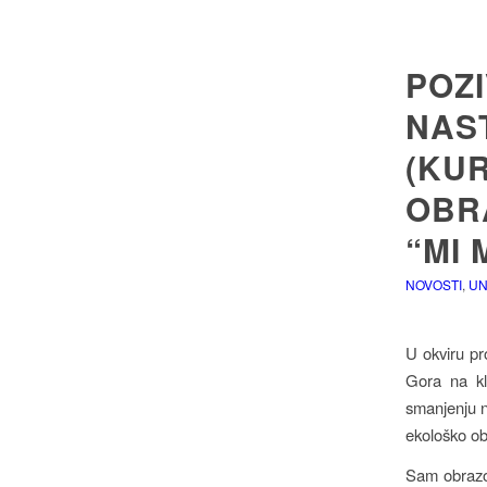
POZI
NAS
(KU
OBR
“MI
NOVOSTI
,
UN
U okviru pr
Gora na kl
smanjenju n
ekološko ob
Sam obrazov