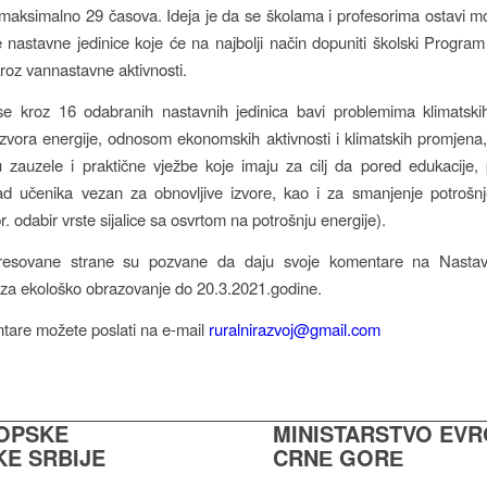
aksimalno 29 časova. Ideja je da se školama i profesorima ostavi 
 nastavne jedinice koje će na najbolji način dopuniti školski Program
kroz vannastavne aktivnosti.
 kroz 16 odabranih nastavnih jedinica bavi problemima klimatski
 izvora energije, odnosom ekonomskih aktivnosti i klimatskih promjena
zauzele i praktične vježbe koje imaju za cilj da pored edukacije,
ad učenika vezan za obnovljive izvore, kao i za smanjenje potrošnj
r. odabir vrste sijalice sa osvrtom na potrošnju energije).
resovane strane su pozvane da daju svoje komentare na Nasta
 za ekološko obrazovanje do 20.3.2021.godine.
tare možete poslati na e-mail
ruralnirazvoj@gmail.com
ROPSKE
MINISTARSTVO EV
KE SRBIJE
CRNЕ GORЕ