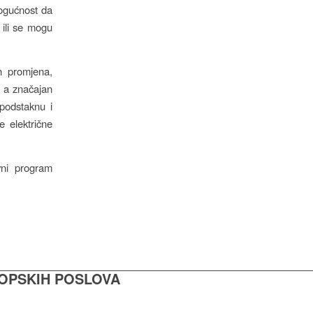
mogućnost da
 ili se mogu
h promjena,
, a značajan
 podstaknu i
e električne
vni program
ROPSKIH POSLOVA