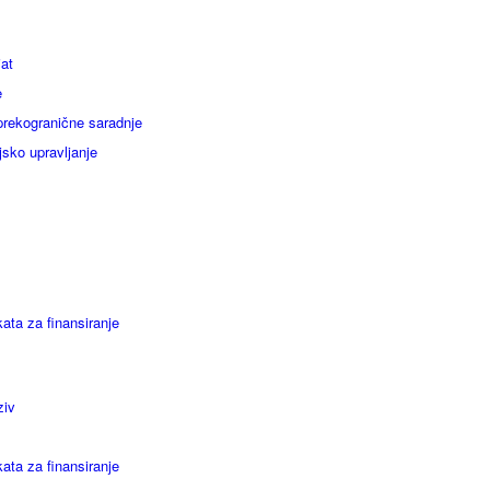
jat
e
 prekogranične saradnje
jsko upravljanje
kata za finansiranje
ziv
kata za finansiranje