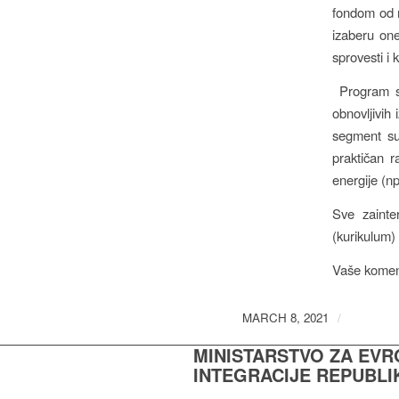
fondom od m
izaberu one
sprovesti i 
Program se
obnovljivih
segment su 
praktičan r
energije (np
Sve zainte
(kurikulum)
Vaše komen
MARCH 8, 2021
/
MINISTARSTVO ZA EV
INTEGRACIJE REPUBLI