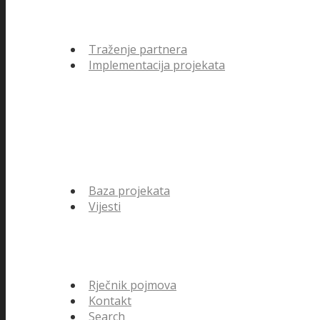
Traženje partnera
Implementacija projekata
Baza projekata
Vijesti
Rječnik pojmova
Kontakt
Search