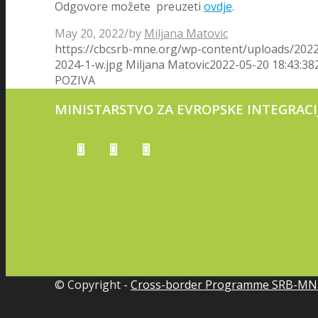
Odgovore možete preuzeti
ovdje
.
May 20, 2022
/
by
Miljana Matovic
https://cbcsrb-mne.org/wp-content/uploads/202
2024-1-w.jpg
Miljana Matovic
2022-05-20 18:43:38
POZIVA
MINISTARSTVO ZA EVROPSKE INTEGRACIJ
© Copyright -
Cross-border Programme SRB-MN