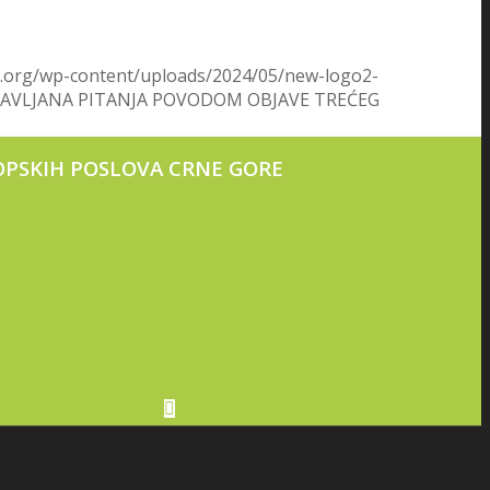
e.org/wp-content/uploads/2024/05/new-logo2-
TAVLJANA PITANJA POVODOM OBJAVE TREĆEG
OPSKIH POSLOVA CRNЕ GORЕ