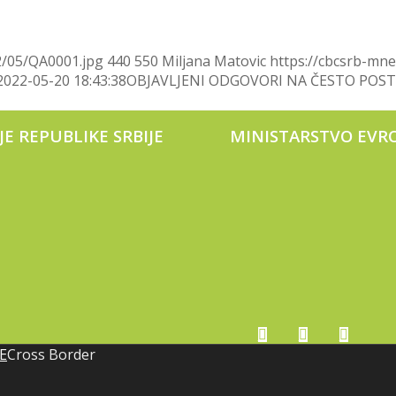
2/05/QA0001.jpg
440
550
Miljana Matovic
https://cbcsrb-mn
2022-05-20 18:43:38
OBJAVLJENI ODGOVORI NA ČESTO POS
E REPUBLIKE SRBIJE
MINISTARSTVO EVR
E
Cross Border