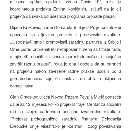
mјeseca, uprkos epidemiji virusa Covid 19″, rekla je
koordinatoka projekta Emina Koničanin, ističući da je cilj
projekta da svaka od učesnica programa pronađe posao.
Dijana Knežević, u ime Doma starih Bijelo Polje, prisutne je
upoznala sa ciljevima projekta i predstavila rezultate.
,,Uspostavili smo i promovisali saradnju partnera iz Srbije i
Crne Gore, pripremili 80 nezaposlenih žena za tržište rada,
a njih 40 obučili za posao gerontodomaćice i uspješno
završili radnu praksu”, rekla je ona i dodala da su partneri
na projektu nakon završene radne prakse uposlili po 3
gerontodomaćice koje će nastaviti da obilaze uključena
domaćinstva.
Član Gradskog vijeća Novog Pazara Fevzija Murić podseća
da je za 12 mjeseci, koliko projekat traje, Centar za socijalni
rad sa svojim partnerima postigao izvanredne rezultate.
“Projekat prekogranične saradnje finansira Delegacija
Evropske unije višestruko je koristan i zbog povezivanja