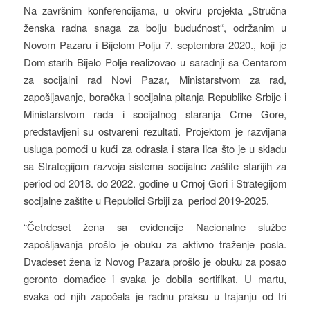
Na završnim konferencijama, u okviru projekta „Stručna
ženska radna snaga za bolju budućnost“, održanim u
Novom Pazaru i Bijelom Polju 7. septembra 2020., koji je
Dom starih Bijelo Polje realizovao u saradnji sa Centarom
za socijalni rad Novi Pazar, Ministarstvom za rad,
zapošljavanje, boračka i socijalna pitanja Republike Srbije i
Ministarstvom rada i socijalnog staranja Crne Gore,
predstavljeni su ostvareni rezultati. Projektom je razvijana
usluga pomoći u kući za odrasla i stara lica što je u skladu
sa Strategijom razvoja sistema socijalne zaštite starijih za
period od 2018. do 2022. godine u Crnoj Gori i Strategijom
socijalne zaštite u Republici Srbiji za period 2019-2025.
“Četrdeset žena sa evidencije Nacionalne službe
zapošljavanja prošlo je obuku za aktivno traženje posla.
Dvadeset žena iz Novog Pazara prošlo je obuku za posao
geronto domaćice i svaka je dobila sertifikat. U martu,
svaka od njih započela je radnu praksu u trajanju od tri