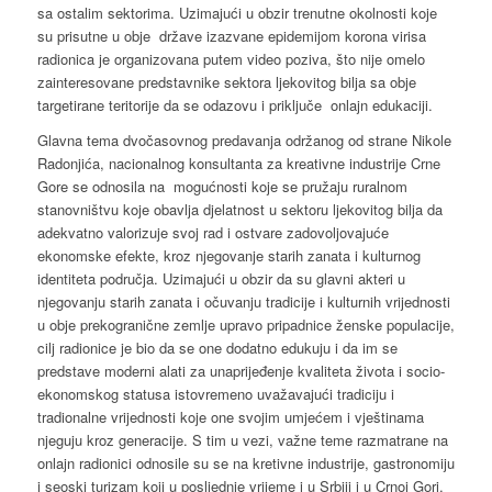
sa ostalim sektorima. Uzimajući u obzir trenutne okolnosti koje
su prisutne u obje države izazvane epidemijom korona virisa
radionica je organizovana putem video poziva, što nije omelo
zainteresovane predstavnike sektora ljekovitog bilja sa obje
targetirane teritorije da se odazovu i priključe onlajn edukaciji.
Glavna tema dvočasovnog predavanja održanog od strane Nikole
Radonjića, nacionalnog konsultanta za kreativne industrije Crne
Gore se odnosila na mogućnosti koje se pružaju ruralnom
stanovništvu koje obavlja djelatnost u sektoru ljekovitog bilja da
adekvatno valorizuje svoj rad i ostvare zadovoljovajuće
ekonomske efekte, kroz njegovanje starih zanata i kulturnog
identiteta područja. Uzimajući u obzir da su glavni akteri u
njegovanju starih zanata i očuvanju tradicije i kulturnih vrijednosti
u obje prekogranične zemlje upravo pripadnice ženske populacije,
cilj radionice je bio da se one dodatno edukuju i da im se
predstave moderni alati za unaprijeđenje kvaliteta života i socio-
ekonomskog statusa istovremeno uvažavajući tradiciju i
tradionalne vrijednosti koje one svojim umjećem i vještinama
njeguju kroz generacije. S tim u vezi, važne teme razmatrane na
onlajn radionici odnosile su se na kretivne industrije, gastronomiju
i seoski turizam koji u posljednje vrijeme i u Srbiji i u Crnoj Gori,