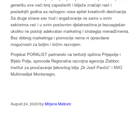
generišu sve veći broj zaposlenih i bilježe značajn rast i
poslednjih godina sa razlogom nose epitet kreativnih destinacija.
Sa druge strane sav trud i angažovanje ne samo u ovim
sektorima već i u svim poslovnim djelatnostima je bezuspješan
ukoliko ne postoji adekvatan marketing i strategija menadžmenta.
Bez dobrog marketinga i promocije nema ni opravdane
mogućnosti za boljim i bržim razvojem.
Projekat PORALIST partnerski na teritoriji opština Prijepolje i
Bijelo Polje, sprovode Regionalna razvojna agencija Zlatibor,
Institut za proučavanje ljekovitog bilja „Dr Josif Pančić“ i NVO
Multimedijal Montenegro.
/
August 24, 2020
by
Miljana Matovic