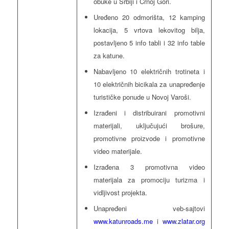
obuke u Srbiji i Crnoj Gori.
Uređeno 20 odmorišta, 12 kamping
lokacija, 5 vrtova lekovitog bilja,
postavljeno 5 info tabli i 32 info table
za katune.
Nabavljeno 10 električnih trotineta i
10 električnih bicikala za unapređenje
turističke ponude u Novoj Varoši.
Izrađeni i distribuirani promotivni
materijali, uključujući brošure,
promotivne proizvode i promotivne
video materijale.
Izrađena 3 promotivna video
materijala za promociju turizma i
vidljivost projekta.
Unapređeni veb-sajtovi
www.katunroads.me
i
www.zlatar.org