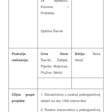
za Bjelasicu,
Komove i
Prokletije
Opština Šavnik
Područje
Crna Gora:
Srbija:
Nova
realizacije:
Šavnik, Žabljak,
Varoš
Pljevlja, Mojkovac,
Plužine, Nikšić
Ciljne grupe
1. Domaćinstva u ruralnoj prekograničnoj
projekta:
oblasti sa oko 1000 stanovnika
2. Ruralno stanovništvo u prekograničnoj