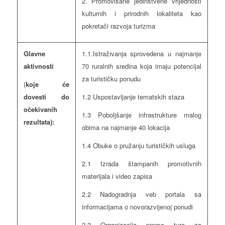
2. Promovisane jedinstvene vrijednosti
kulturnih i prirodnih lokaliteta kao
pokretači razvoja turizma
Glavne
1.1.Istraživanja sprovedena u najmanje
aktivnosti
70 ruralnih sredina koja imaju potencijal
za turističku ponudu
(
koje će
dovesti do
1.2 Uspostavljanje tematskih staza
očekivanih
1.3 Poboljšanje infrastrukture malog
rezultata):
obima na najmanje 40 lokacija
1.4 Obuke o pružanju turističkih usluga
2.1 Izrada štampanih promotivnih
materijala i video zapisa
2.2 Nadogradnja veb portala sa
informacijama o novorazvijenoj ponudi
2.3 Organizacija promo ture za