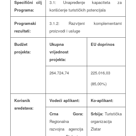
Specifični cilj
3.1: Unapređenje kapaciteta za
Programa:
korišćenje turističkih potencijala
Programski
3.1.2: Razvijeni komplementarni
rezultati:
proizvodi i usluge
Budžet
Ukupna
EU doprinos
projekta:
vrijednost
projekta:
264.724,74
225.016,03
(85,00%)
Korisnik
Vodeći aplikant:
Ko-aplikant:
sredstava:
Crna Gora:
Srbija:
Turistička
Regionalna
organizacija
razvojna agencija
Zlatar