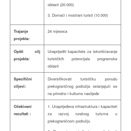
oblasti (20.000)
3. Domaći i inostrani turisti (10.000)
Trajanje
24 mjeseca
projekta:
Opšti cilj
Unaprijediti kapacitete za iskorišćavanje
projekta:
turističkih potencijala programske
oblasti
Specifični
Diversifikovati turističku ponudu
ciljevi:
prekograničnog područja oslanjajući se
na prirodno i kulturno naslijeđе
Očekivani
1. Unaprijeđena infrastruktura i kapaciteti
rezultati :
za razvoj ruralnog turizma u
prekograničnom području