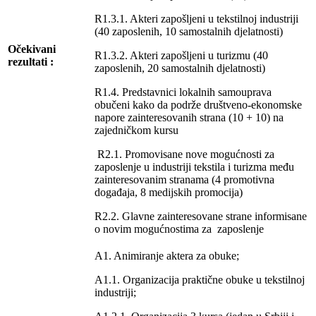
R1.3.1. Akteri zapošljeni u tekstilnoj industriji
(40 zaposlenih, 10 samostalnih djelatnosti)
Očekivani
R1.3.2. Akteri zapošljeni u turizmu (40
rezultati :
zaposlenih, 20 samostalnih djelatnosti)
R1.4. Predstavnici lokalnih samouprava
obučeni kako da podrže društveno-ekonomske
napore zainteresovanih strana (10 + 10) na
zajedničkom kursu
R2.1. Promovisane nove mogućnosti za
zaposlenje u industriji tekstila i turizma među
zainteresovanim stranama (4 promotivna
događaja, 8 medijskih promocija)
R2.2. Glavne zainteresovane strane informisane
o novim mogućnostima za zaposlenje
A1. Animiranje aktera za obuke;
A1.1. Organizacija praktične obuke u tekstilnoj
industriji;