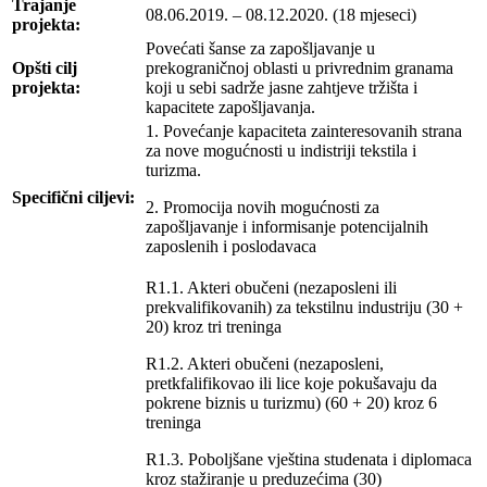
Trajanje
08.06.2019. – 08.12.2020. (18 mjeseci)
projekta:
Povećati šanse za zapošljavanje u
Opšti cilj
prekograničnoj oblasti u privrednim granama
projekta:
koji u sebi sadrže jasne zahtjeve tržišta i
kapacitete zapošljavanja.
1. Povećanje kapaciteta zainteresovanih strana
za nove mogućnosti u indistriji tekstila i
turizma.
Specifični ciljevi:
2. Promocija novih mogućnosti za
zapošljavanje i informisanje potencijalnih
zaposlenih i poslodavaca
R1.1. Akteri obučeni (nezaposleni ili
prekvalifikovanih) za tekstilnu industriju (30 +
20) kroz tri treninga
R1.2. Akteri obučeni (nezaposleni,
pretkfalifikovao ili lice koje pokušavaju da
pokrene biznis u turizmu) (60 + 20) kroz 6
treninga
R1.3. Poboljšane vještina studenata i diplomaca
kroz stažiranje u preduzećima (30)