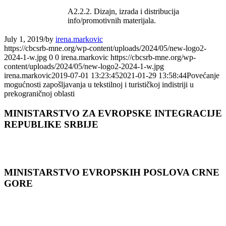
A2.2.2. Dizajn, izrada i distribucija
info/promotivnih materijala.
July 1, 2019
/
by
irena.markovic
https://cbcsrb-mne.org/wp-content/uploads/2024/05/new-logo2-
2024-1-w.jpg
0
0
irena.markovic
https://cbcsrb-mne.org/wp-
content/uploads/2024/05/new-logo2-2024-1-w.jpg
irena.markovic
2019-07-01 13:23:45
2021-01-29 13:58:44
Povećanje
mogućnosti zapošljavanja u tekstilnoj i turističkoj indistriji u
prekograničnoj oblasti
MINISTARSTVO ZA EVROPSKE INTEGRACIJE
REPUBLIKE SRBIJE
MINISTARSTVO EVROPSKIH POSLOVA CRNЕ
GORЕ