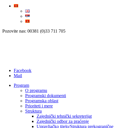
Pozovite nas: 00381 (0)33 711 705
Facebook
Mail
Program
O programu
Programski dokumenti
Programska oblast
Prioriteti i mere
Struktura
Zajednički tehnički sekreterijat
Zajednički odbor za praćenje
Upravljačko tijelo/Struktura prekogranične