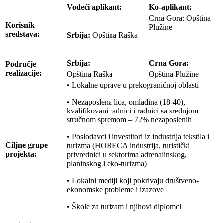
Vodeći aplikant:
Ko-aplikant:
Crna Gora: Opština
Korisnik
Plužine
sredstava:
Srbija:
Opština Raška
Srbija:
Crna Gora:
Područje
realizacije:
Opština Raška
Opština Plužine
• Lokalne uprave u prekograničnoj oblasti
• Nezaposlena lica, omladina (18-40),
kvalifikovani radnici i radnici sa srednjom
stručnom spremom – 72% nezaposlenih
• Poslodavci i investitori iz industrija tekstila i
Ciljne grupe
turizma (HORECA industrija, turistički
projekta:
privrednici u sektorima adrenalinskog,
planinskog i eko-turizma)
• Lokalni mediji koji pokrivaju društveno-
ekonomske probleme i izazove
• Škole za turizam i njihovi diplomci