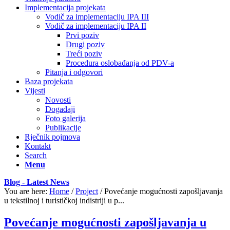
Implementacija projekata
Vodič za implementaciju IPA III
Vodič za implementaciju IPA II
Prvi poziv
Drugi poziv
Treći poziv
Procedura oslobađanja od PDV-a
Pitanja i odgovori
Baza projekata
Vijesti
Novosti
Događaji
Foto galerija
Publikacije
Rječnik pojmova
Kontakt
Search
Menu
Blog - Latest News
You are here:
Home
/
Project
/
Povećanje mogućnosti zapošljavanja
u tekstilnoj i turističkoj indistriji u p...
Povećanje mogućnosti zapošljavanja u