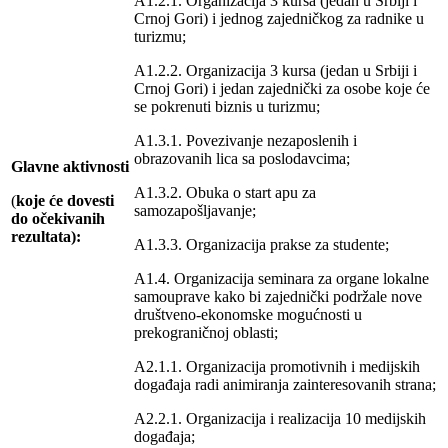
A1.2.1. Organizacija 3 kursa (jedan u Srbiji i
Crnoj Gori) i jednog zajedničkog za radnike u
turizmu;
A1.2.2. Organizacija 3 kursa (jedan u Srbiji i
Crnoj Gori) i jedan zajednički za osobe koje će
se pokrenuti biznis u turizmu;
A1.3.1. Povezivanje nezaposlenih i
obrazovanih lica sa poslodavcima;
Glavne aktivnosti
A1.3.2. Obuka o start apu za
(
koje će dovesti
samozapošljavanje;
do očekivanih
rezultata):
A1.3.3. Organizacija prakse za studente;
A1.4. Organizacija seminara za organe lokalne
samouprave kako bi zajednički podržale nove
društveno-ekonomske mogućnosti u
prekograničnoj oblasti;
A2.1.1. Organizacija promotivnih i medijskih
događaja radi animiranja zainteresovanih strana;
A2.2.1. Organizacija i realizacija 10 medijskih
događaja;