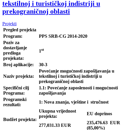
tekstilnoj i turističkoj indistriji u
prekograničnoj oblasti
Projekti
Pregled projekta
Program:
PPS SRB-CG 2014-2020
Poziv za
dostavljanje
st
1
predloga
projekata:
Broj aplikacije:
30-3
Povećanje mogućnosti zapošljavanja u
Naziv projekta:
tekstilnoj i turističkoj indistriji u
prekograničnoj oblasti
Specifični cilj
1.1: Povećanje zaposlenosti i mogućnosti
Programa:
zapošljavanja
Programski
1: Nova znanja, vještine i stručnost
rezultati:
Ukupna vrijednost
EU doprinos
projekta:
Budžet projekta:
235,476.63 EUR
277,031.33 EUR
(85,00%)