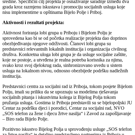
sredine. Specifični cilj projekta je osnaživanje saradnje između dva
grada kroz razmjenu iskustava i promociju socijalnih usluga koje
nisu implementirne u opštinama Bijelo Polje i Priboj.
Aktivnosti i rezultati projekta:
Aktivnost foriranja lobi grupa u Priboju i Bijelom Polju je
sprovedena kao bi se od početka realizacije projekta dao doprinos
obezbjeđivanju njegove održivosti. Članovi lobi grupa su
predstavnici relevantnih lokalnih institucija i organizacija civilnog
društva. Konkretna uloga lobi grupa je da usluge socijalne zaštite,
koje ne postoje, a utvrđena je realna potreba korisnika za njima,
svako kroz svoj djelokrug rada, sinhronizovano uvedu u sistem
usluga na lokalnom nivou, odnosno obezbijede podršku nadležnih
institucija.
Predstavnici centra za socijalni rad iz Priboja, tokom posjete Bijelom
Polju, imali su priliku da se upoznaju sa modelima rješavanja
socijalnih pitanja i iskustvima kolega iz Bijelog Polja tokom
pružanja usluga. Gostima iz Priboja predstavili su se bijelopoljski JU
Centar za podršku djeci i porodici, Centar za socijalni rad, NVO
„SOS telefon za žene i djecu žrtve nasilja“ i Zavod za zapošljavanje
– Biro rada Bijelo Polje.
Pozitivno iskustvo Bijelog Polja u sprovođenju usluge „SOS telefon
za žrtve nasilja“ je detaljno predstavljeno partnerima iz Priboja u