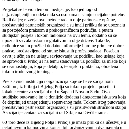
Projekat se bavio i temom medijacije, kao jednog od
najzastupljenijih modela rada sa osobama u stanju socijalne potrebe.
Radi daljeg razvoja ove metode rada u obje partnerske opštine,
predstavnici partnerskih organizacija su imali priliku da se upoznaju
sa postojećom praksom u prekograničnom području, a putem
studijskih posjeta i tokom radionica na ovu temu, dodatno su se
upoznali sa zakonskom regulativom u obje države. Takođe,
radionice su im pružile i dodatne informcije i brojne primjere dobre
prakse, predstavljene od strane iskusnih profesionalaca. Poseban
osvrt je učinjen na uslugu savjetovanja uz podršku, kao usluge koja
se sprovodi u Priboju i na temu stanovanja uz podršku za mlade koji
se osamostaljuju, koja je detaljno, teorijski i praktično, obrađena
tokom trodnevnog treninga.
Predstavnici institucija i organizacija koje se bave socijalnom
zaštitom, iz Priboja i Bijelog Polja su tokom projekta posetila i
lokalne centre za socijalni rad u Šapcu i Novom Sadu. Ovo
studijsko putovanje im je donijelo dodatna i dragocena iskustva koja
će doprinijeti unaprjeđenju sopstvenog rada. Tokom istog putovanja,
predstavnici partnerskih organizacija su prisutvovali stručnom skupu
Asocijacije centara za socijalni rad Srbije na Divčibarama.
60-toro dece iz Bijelog Polja i Priboja je imalo priliku da učestvuje u
petodnevnim kampovima koji su bili organizovani u dva navrata u