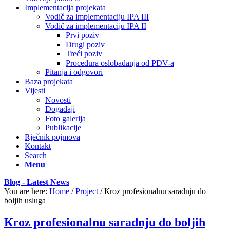
Implementacija projekata
Vodič za implementaciju IPA III
Vodič za implementaciju IPA II
Prvi poziv
Drugi poziv
Treći poziv
Procedura oslobađanja od PDV-a
Pitanja i odgovori
Baza projekata
Vijesti
Novosti
Događaji
Foto galerija
Publikacije
Rječnik pojmova
Kontakt
Search
Menu
Blog - Latest News
You are here:
Home
/
Project
/
Кroz profesionalnu saradnju do
boljih usluga
Кroz profesionalnu saradnju do boljih