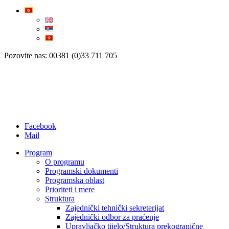
Pozovite nas: 00381 (0)33 711 705
Facebook
Mail
Program
O programu
Programski dokumenti
Programska oblast
Prioriteti i mere
Struktura
Zajednički tehnički sekreterijat
Zajednički odbor za praćenje
Upravljačko tijelo/Struktura prekogranične