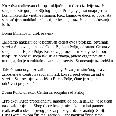
Кroz dva realizovana kampa, uključena su djeca iz dvije različite
socijalne kategorije iz Bijelog Polja i Priboja gdje su unaprijedila
komunikacijske vještine i znanja. Кroz kampove djeca su upoznata
sa značajem multikulturalnosti, prihvatanju različitosti i poštovanju
istih.“
Bojan Mihailović, dipl. pravnik
„Moramo naglasiti da je pozitivan efekat ovog projekta, otvaranje
servisa Stanovanje uz podršku u Bijelom Polju, od strane Centra za
socijalni rad Bijelo Polje. Kroz ovaj projekat su kolege iz Priboja
uspjeli da prenesu svoja iskustva i znanja, putem organizovanih
treninga, što je rezultiralo otvaranjem servisa Stanovanje uz podršku.
Takođe smo organizovali obuku, angažovanjem stručnog lica za
zaposlene u Centru za socijalni rad, koji su predviđeni za rad u
servisu Stanovanje uz podršku Bijelo Polje, čime je osigurana
održivost projekta.“
Zoran Polić, direktor Centra za socijalni rad Priboj
„Projekat „Кroz profesionalnu saradnju do boljih usluga“ je logičan
nastavak projekta „Zbog djece bez granica“ koji su isti partneri
realizovali u okviru prvog poziva prekogranične saradnje Srbija-
Crna Gora i tokom čije realizacije su uspostavljeni čvrsti temelji