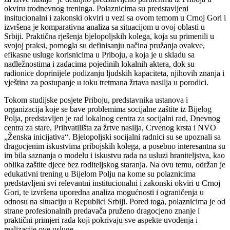
okviru trodnevnog treninga. Polaznicima su predstavljeni
insitucionalni i zakonski okviri u vezi sa ovom temom u Crnoj Gori i
izvršena je komparativna analiza sa situacijom u ovoj oblasti u
Srbiji. Praktična rješenja bjelopoljskih kolega, koja su primenili u
svojoj praksi, pomogla su definisanju načina pružanja ovakve,
efikasne usluge korisnicima u Priboju, a koja je u skladu sa
nadležnostima i zadacima pojedinih lokalnih aktera, dok su
radionice doprinijele podizanju ljudskih kapaciteta, njihovih znanja i
vještina za postupanje u toku tretmana žrtava nasilja u porodici.
Tokom studijske posjete Priboju, predstavnika ustanova i
organizacija koje se bave problemima socijalne zaštite iz Bijelog
Polja, predstavljen je rad lokalnog centra za socijalni rad, Dnevnog
centra za stare, Prihvatilišta za žrtve nasilja, Crvenog krsta i NVO
„Ženska inicijativa“. Bjelopoljski socijalni radnici su se upoznali sa
dragocjenim iskustvima pribojskih kolega, a posebno interesantna su
im bila saznanja o modelu i iskustvu rada na usluzi hraniteljstva, kao
oblika zaštite djece bez roditeljskog staranja. Na ovu temu, održan je
edukativni trening u Bijelom Polju na kome su polaznicima
predstavljeni svi relevantni institucionalni i zakonski okviri u Crnoj
Gori, te izvršena uporedna analiza mogućnosti i ograničenja u
odnosu na situaciju u Republici Srbiji. Pored toga, polaznicima je od
strane profesionalnih predavača pruženo dragocjeno znanje i
praktični primjeri rada koji pokrivaju sve aspekte uvođenja i
realizacije ove usluge.