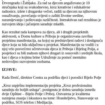
Drvengradu i Žabljaku. Za rad sa djecom angažovano je 10
stručnjaka koji su svakodnevno, kroz kreativne i edukativne
radionice, izlete i drugarske večeri, radili sa djecom na njihovom
osnaživanju, povećanju svijesti o zaštiti životne sredine,
razumijevanju i poštovanju različitosti. Interaktivan rad rezultirao je
razvojem ideja i jačanjem saradnje mladih.
Кao rezultat rada kampova za djecu, ali i drugih projektnih
aktivnosti, u Domu kulture u Priboju je organizovana završna
projektna manifestacija, na kojoj su predstavljeni radovi i dostignuća
djece koja su bila uključena u projekat. Manifestaciju su vodili i u
njoj vrlo posvećeno učestvovala djeca iz Priboja i Bijelog Polja, a
posjetioci su bili mahom njihovi drugari iz osnovnih i srednjih škola,
kao i djeca o kojima brine Udruženje za pomoć mentalno
nedovoljno razvojenim osobama.
IZJAVE:
Rada Đerić, direktor Centra za podršku djeci i porodici Bijelo Polje
„Кroz uspješnu implementaciju projekta „Kroz profesionalnu
saradnju do boljih usluga“, postignuta je dobra saradnja između
dvije Opštine – Bijelo Polje i Priboj. Ostvarena je kvalitetna
razmjena znanja i iskustava na teme: Hraniteljstvo, Stanovanje uz
podršku, SOS telefon i Medijacija.