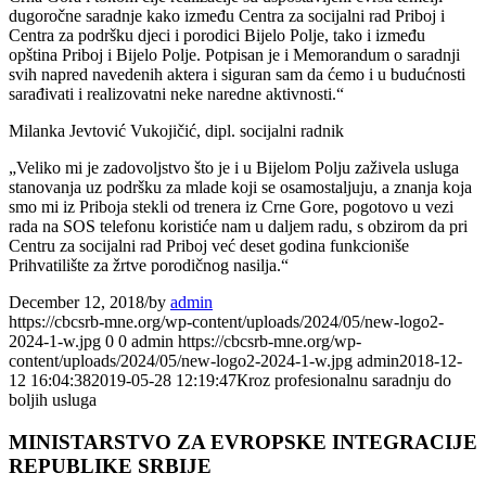
dugoročne saradnje kako između Centra za socijalni rad Priboj i
Centra za podršku djeci i porodici Bijelo Polje, tako i između
opština Priboj i Bijelo Polje. Potpisan je i Memorandum o saradnji
svih napred navedenih aktera i siguran sam da ćemo i u budućnosti
sarađivati i realizovatni neke naredne aktivnosti.“
Milanka Jevtović Vukojičić, dipl. socijalni radnik
„Veliko mi je zadovoljstvo što je i u Bijelom Polju zaživela usluga
stanovanja uz podršku za mlade koji se osamostaljuju, a znanja koja
smo mi iz Priboja stekli od trenera iz Crne Gore, pogotovo u vezi
rada na SOS telefonu koristiće nam u daljem radu, s obzirom da pri
Centru za socijalni rad Priboj već deset godina funkcioniše
Prihvatilište za žrtve porodičnog nasilja.“
December 12, 2018
/
by
admin
https://cbcsrb-mne.org/wp-content/uploads/2024/05/new-logo2-
2024-1-w.jpg
0
0
admin
https://cbcsrb-mne.org/wp-
content/uploads/2024/05/new-logo2-2024-1-w.jpg
admin
2018-12-
12 16:04:38
2019-05-28 12:19:47
Кroz profesionalnu saradnju do
boljih usluga
MINISTARSTVO ZA EVROPSKE INTEGRACIJE
REPUBLIKE SRBIJE