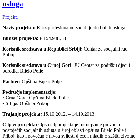
usluga
Projekti
Naziv projekta:
Кroz profesionalnu saradnju do boljih usluga
Budžet projekta:
€ 154.938,18
Кorisnik sredstava u Republici Srbiji:
Centar za socijalni rad
Priboj
Кorisnik sredstava u Crnoj Gori:
JU Centar za podršku djeci i
porodici Bijelo Polje
Partner:
Opština Bijelo Polje
Područje implementacije:
• Crna Gora: Opština Bijelo Polje
• Srbija: Opština Priboj
Trajanje projekta:
15.10.2012. – 14.10.2013.
Ciljevi projekta:
Opšti cilj projekta je poboljšanje pružanja
postojećih socijalnih usluga u široj oblasti opština Bijelo Polje i
Priboj, kao i povećanje nivoa svijesti djece i mladih o zaštiti životne