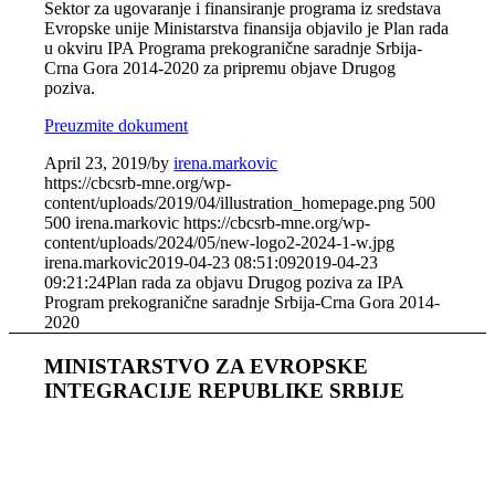
Sektor za ugovaranje i finansiranje programa iz sredstava
Evropske unije Ministarstva finansija objavilo je Plan rada
u okviru IPA Programa prekogranične saradnje Srbija-
Crna Gora 2014-2020 za pripremu objave Drugog
poziva.
Preuzmite dokument
April 23, 2019
/
by
irena.markovic
https://cbcsrb-mne.org/wp-
content/uploads/2019/04/illustration_homepage.png
500
500
irena.markovic
https://cbcsrb-mne.org/wp-
content/uploads/2024/05/new-logo2-2024-1-w.jpg
irena.markovic
2019-04-23 08:51:09
2019-04-23
09:21:24
Plan rada za objavu Drugog poziva za IPA
Program prekogranične saradnje Srbija-Crna Gora 2014-
2020
MINISTARSTVO ZA EVROPSKE
INTEGRACIJE REPUBLIKE SRBIJE