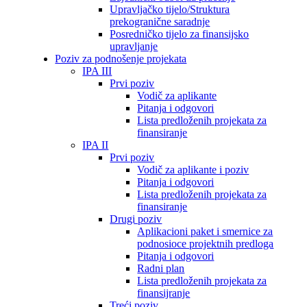
Upravljačko tijelo/Struktura
prekogranične saradnje
Posredničko tijelo za finansijsko
upravljanje
Poziv za podnošenje projekata
IPA III
Prvi poziv
Vodič za aplikante
Pitanja i odgovori
Lista predloženih projekata za
finansiranje
IPA II
Prvi poziv
Vodič za aplikante i poziv
Pitanja i odgovori
Lista predloženih projekata za
finansiranje
Drugi poziv
Aplikacioni paket i smernice za
podnosioce projektnih predloga
Pitanja i odgovori
Radni plan
Lista predloženih projekata za
finansijranje
Treći poziv