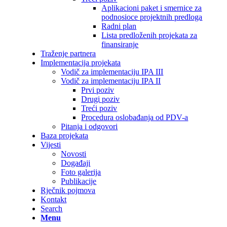
Aplikacioni paket i smernice za
podnosioce projektnih predloga
Radni plan
Lista predloženih projekata za
finansiranje
Traženje partnera
Implementacija projekata
Vodič za implementaciju IPA III
Vodič za implementaciju IPA II
Prvi poziv
Drugi poziv
Treći poziv
Procedura oslobađanja od PDV-a
Pitanja i odgovori
Baza projekata
Vijesti
Novosti
Događaji
Foto galerija
Publikacije
Rječnik pojmova
Kontakt
Search
Menu