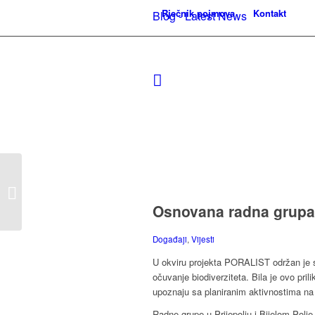
Rječnik pojmova
Kontakt
Blog - Latest News
INSTITUT DR. JOSIF
PANČIĆ DOBIO
OPREMU U
Osnovana radna grupa za
VREDNOSTI OD 4,5
MILIONA DINARA U...
Događaji
,
Vijesti
U okviru projekta PORALIST održan je sa
očuvanje biodiverziteta. Bila je ovo prilik
upoznaju sa planiranim aktivnostima na p
Radne grupe u Prijepolju i Bijelom Polj