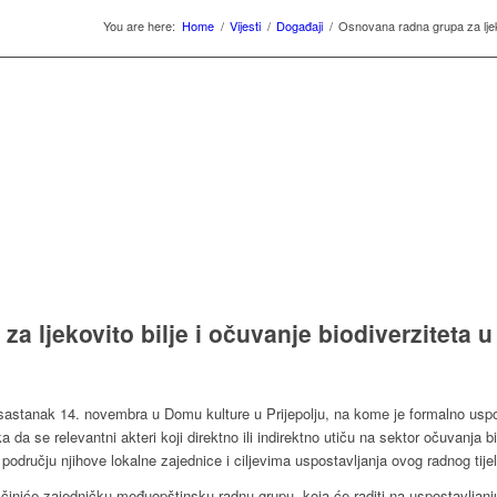
You are here:
Home
/
Vijesti
/
Događaji
/
Osnovana radna grupa za ljekov
 ljekovito bilje i očuvanje biodiverziteta u 
stanak 14. novembra u Domu kulture u Prijepolju, na kome je formalno uspost
a da se relevantni akteri koji direktno ili indirektno utiču na sektor očuvanja biod
odručju njihove lokalne zajednice i ciljevima uspostavljanja ovog radnog tijel
e činiće zajedničku međuopštinsku radnu grupu, koja će raditi na uspostavljan