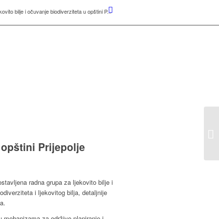
ito bilje i očuvanje biodiverziteta u opštini P...
opštini Prijepolje
avljena radna grupa za ljekovito bilje i
iverziteta i ljekovitog bilja, detaljnije
a.
ju mehanizama za održivo planiranje i