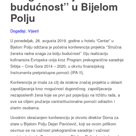
budućnost’’ u Bijelom
Polju
Događaji
,
Vijesti
U ponedeljak, 26. avgusta 2019. godine u hotelu “Centar” u
Bjelom Polju održana je početna konferencija projekta ‘’Stručna
ženska radna snaga za bolju budućnost’’ čiju realizaciju
kofinansira Evropska unija kroz Program prekogranične saradnje
Srbija – Crna Gora 2014 – 2020, u okviru finansijskog
Instrumenta pretpristupne pomoći (IPA II).
Konferencija je imala za cilj da istakne značaj projekta u oblasti
zapošljavanja kroz mogućnost dugoročnog zapošljavanja
nezaposlenih žena koje se prvi put pojavljuju na tržištu rada, a
sve sa ciljem pružanja vaninstitucionalne pomoći odraslim i
starim osobama.
Uvodnim obraćanjem konferenciju je otvorio direktor Doma za
stare u Bijelom Polju Dejan Pavićević, koji se ovom prilikom
osvrnuo se na važnost prekogranične saradnje i važnost