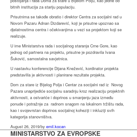
postojanja i rada Doma za stare u Bijelom Polju, kao jedne od
bitnih institucija za stariju populaciju.
Prisutnima se takođe obratio i direktor Centra za socijalni rad u
Novom Pazaru Adnan Dizdarević, koji je prisutne upoznao sa
djelatnostima centra i očekivanjima u vezi sa projektom koji se
realizuje.
U ime Ministarstva rada i socijalnog staranja Crne Gore, kao
jednog od partnera na projektu, prisutne je pozdravila Ivana
Šuković, samostalna savjetnica.
U nastavku konferencije Dijana Knežević, kordinator projekta
predstavlila je aktivnosti i planirane rezultate projekta.
Dom za stare iz Bijelog Polja i Centar za socijalni rad iz Novog
Pazara unaprijediće socijalnu saradnju kroz realizaciju projektnih
aktivnosti, a ostvariće i doprinos u smanjenju jaza između
ponude i potražnje za radnom snagom na lokalnom tržištu rada,
kao i svojevrstan doprinos socijalnoj koheziji i inkluziji svih
kategorija stanovništva.
August 26, 2019
/
by
emil.kocan
MINISTARSTVO ZA EVROPSKE