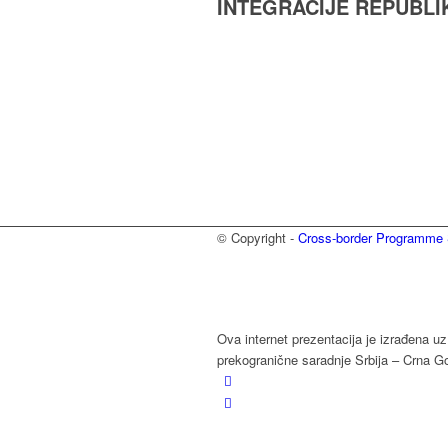
INTEGRACIJE REPUBLI
© Copyright -
Cross-border Programm
Ova internet prezentacija je izrađena u
prekogranične saradnje Srbija – Crna G