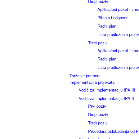
Drugi poziv
Aplikacioni paket i sm
Pitanja i odgovori
Radni plan
Lista predloženih proje
Treći poziv
Aplikacioni paket i sm
Radni plan
Lista predloženih proje
Traženje partnera
Implementacija projekata
Vodič za implementaciju IPA III
Vodič za implementaciju IPA II
Prvi poziv
Drugi poziv
Treći poziv
Procedura oslobađanja od 