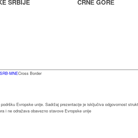
KE SRBIJE
CRNЕ GORЕ
e SRB-MNE
Cross Border
z podršku Evropske unije. Sadržaj prezentacije je isključiva odgovornost str
ora i ne odražava obavezno stavove Evropske unije