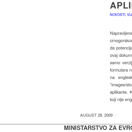
APL
NOVOSTI
,
VI
Napravlje
crnogorskom
da potencij
ovaj dokume
samo verzij
formulara n
na engles
“images/st
aplikante. 
koji nije en
AUGUST 28, 2009
/
MINISTARSTVO ZA EV