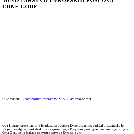
MINISTARSTVO EVROPSKIH POSLOVA
CRNЕ GORЕ
© Copyright -
Cross-border Programme SRB-MNE
Cross Border
Ova internet prezentacija je izrađena uz podršku Evropske unije. Sadržaj prezentacije je
isključiva odgovornost struktura za sprovođenje Programa prekogranične saradnje Srbija –
Crna Gora i ne odražava obavezno stavove Evropske unije