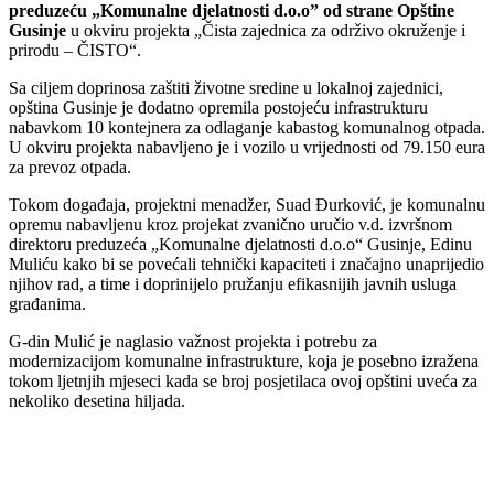
preduzeću „Komunalne djelatnosti d.o.o” od strane Opštine
Gusinje
u okviru projekta „Čista zajednica za održivo okruženje i
prirodu – ČISTO“.
Sa ciljem doprinosa zaštiti životne sredine u lokalnoj zajednici,
opština Gusinje je dodatno opremila postojeću infrastrukturu
nabavkom 10 kontejnera za odlaganje kabastog komunalnog otpada.
U okviru projekta nabavljeno je i vozilo u vrijednosti od 79.150 eura
za prevoz otpada.
Tokom događaja, projektni menadžer, Suad Đurković, je komunalnu
opremu nabavljenu kroz projekat zvanično uručio v.d. izvršnom
direktoru preduzeća „Komunalne djelatnosti d.o.o“ Gusinje, Edinu
Muliću kako bi se povećali tehnički kapaciteti i značajno unaprijedio
njihov rad, a time i doprinijelo pružanju efikasnijih javnih usluga
građanima.
G-din Mulić je naglasio važnost projekta i potrebu za
modernizacijom komunalne infrastrukture, koja je posebno izražena
tokom ljetnjih mjeseci kada se broj posjetilaca ovoj opštini uveća za
nekoliko desetina hiljada.