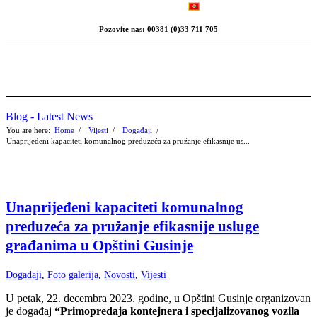
Pozovite nas: 00381 (0)33 711 705
Blog - Latest News
You are here:
Home
/
Vijesti
/
Događaji
/
Unaprijeđeni kapaciteti komunalnog preduzeća za pružanje efikasnije us...
Unaprijeđeni kapaciteti komunalnog
preduzeća za pružanje efikasnije usluge
građanima u Opštini Gusinje
Događaji
,
Foto galerija
,
Novosti
,
Vijesti
U petak, 22. decembra 2023. godine, u Opštini Gusinje organizovan
je događaj
“Primopredaja kontejnera i specijalizovanog vozila