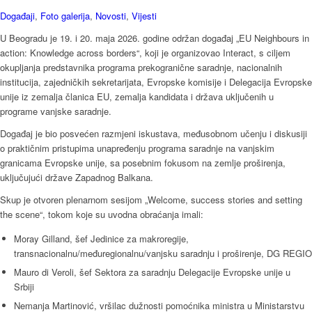
Događaji
,
Foto galerija
,
Novosti
,
Vijesti
U Beogradu je 19. i 20. maja 2026. godine održan događaj „EU Neighbours in
action: Knowledge across borders“, koji je organizovao Interact, s ciljem
okupljanja predstavnika programa prekogranične saradnje, nacionalnih
institucija, zajedničkih sekretarijata, Evropske komisije i Delegacija Evropske
unije iz zemalja članica EU, zemalja kandidata i država uključenih u
programe vanjske saradnje.
Događaj je bio posvećen razmjeni iskustava, međusobnom učenju i diskusiji
o praktičnim pristupima unapređenju programa saradnje na vanjskim
granicama Evropske unije, sa posebnim fokusom na zemlje proširenja,
uključujući države Zapadnog Balkana.
Skup je otvoren plenarnom sesijom „Welcome, success stories and setting
the scene“, tokom koje su uvodna obraćanja imali:
Moray Gilland, šef Jedinice za makroregije,
transnacionalnu/međuregionalnu/vanjsku saradnju i proširenje, DG REGIO
Mauro di Veroli, šef Sektora za saradnju Delegacije Evropske unije u
Srbiji
Nemanja Martinović, vršilac dužnosti pomoćnika ministra u Ministarstvu