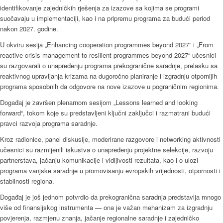
identifikovanje zajedničkih rješenja za izazove sa kojima se programi
suočavaju u implementaciji, kao i na pripremu programa za budući period
nakon 2027. godine.
U okviru sesija „Enhancing cooperation programmes beyond 2027“ i „From
reactive crisis management to resilient programmes beyond 2027“ učesnici
su razgovarali o unapređenju programa prekogranične saradnje, prelasku sa
reaktivnog upravljanja krizama na dugoročno planiranje i izgradnju otpornijih
programa sposobnih da odgovore na nove izazove u pograničnim regionima.
Događaj je završen plenarnom sesijom „Lessons learned and looking
forward“, tokom koje su predstavljeni ključni zaključci i razmatrani budući
pravci razvoja programa saradnje.
Kroz radionice, panel diskusije, moderirane razgovore i networking aktivnosti
učesnici su razmijenili iskustva o unapređenju projektne selekcije, razvoju
partnerstava, jačanju komunikacije i vidljivosti rezultata, kao i o ulozi
programa vanjske saradnje u promovisanju evropskih vrijednosti, otpornosti i
stabilnosti regiona.
Događaj je još jednom potvrdio da prekogranična saradnja predstavlja mnogo
više od finansijskog instrumenta — ona je važan mehanizam za izgradnju
povjerenja, razmjenu znanja, jačanje regionalne saradnje i zajedničko