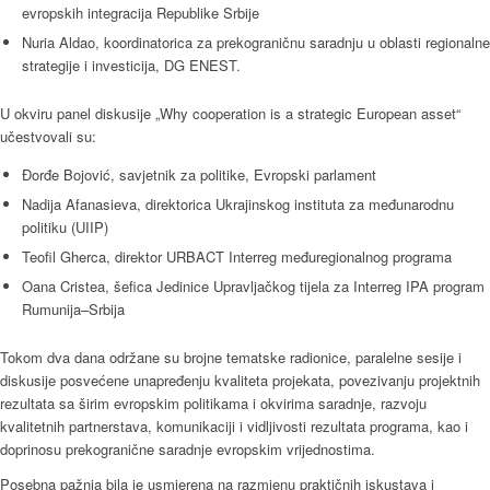
evropskih integracija Republike Srbije
Nuria Aldao, koordinatorica za prekograničnu saradnju u oblasti regionalne
strategije i investicija, DG ENEST.
U okviru panel diskusije „Why cooperation is a strategic European asset“
učestvovali su:
Đorđe Bojović, savjetnik za politike, Evropski parlament
Nadija Afanasieva, direktorica Ukrajinskog instituta za međunarodnu
politiku (UIIP)
Teofil Gherca, direktor URBACT Interreg međuregionalnog programa
Oana Cristea, šefica Jedinice Upravljačkog tijela za Interreg IPA program
Rumunija–Srbija
Tokom dva dana održane su brojne tematske radionice, paralelne sesije i
diskusije posvećene unapređenju kvaliteta projekata, povezivanju projektnih
rezultata sa širim evropskim politikama i okvirima saradnje, razvoju
kvalitetnih partnerstava, komunikaciji i vidljivosti rezultata programa, kao i
doprinosu prekogranične saradnje evropskim vrijednostima.
Posebna pažnja bila je usmjerena na razmjenu praktičnih iskustava i