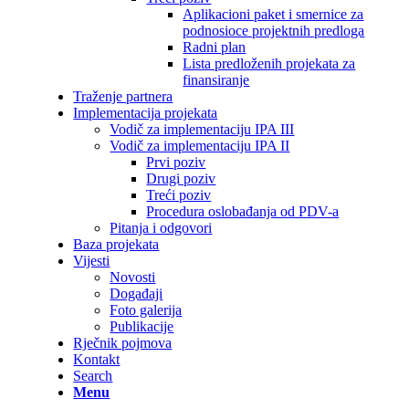
Aplikacioni paket i smernice za
podnosioce projektnih predloga
Radni plan
Lista predloženih projekata za
finansiranje
Traženje partnera
Implementacija projekata
Vodič za implementaciju IPA III
Vodič za implementaciju IPA II
Prvi poziv
Drugi poziv
Treći poziv
Procedura oslobađanja od PDV-a
Pitanja i odgovori
Baza projekata
Vijesti
Novosti
Događaji
Foto galerija
Publikacije
Rječnik pojmova
Kontakt
Search
Menu