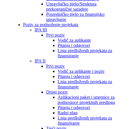
Upravljačko tijelo/Struktura
prekogranične saradnje
Posredničko tijelo za finansijsko
upravljanje
Poziv za podnošenje projekata
IPA III
Prvi poziv
Vodič za aplikante
Pitanja i odgovori
Lista predloženih projekata za
finansiranje
IPA II
Prvi poziv
Vodič za aplikante i poziv
Pitanja i odgovori
Lista predloženih projekata za
finansiranje
Drugi poziv
Aplikacioni paket i smernice za
podnosioce projektnih predloga
Pitanja i odgovori
Radni plan
Lista predloženih projekata za
finansijranje
Treći poziv