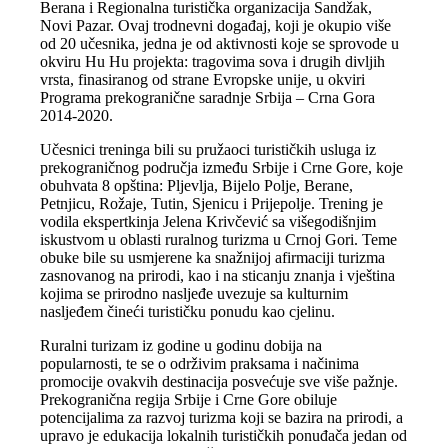
Berana i Regionalna turistička organizacija Sandžak,
Novi Pazar. Ovaj trodnevni događaj, koji je okupio više
od 20 učesnika, jedna je od aktivnosti koje se sprovode u
okviru Hu Hu projekta: tragovima sova i drugih divljih
vrsta, finasiranog od strane Evropske unije, u okviri
Programa prekogranične saradnje Srbija – Crna Gora
2014-2020.
Učesnici treninga bili su pružaoci turističkih usluga iz
prekograničnog područja između Srbije i Crne Gore, koje
obuhvata 8 opština: Pljevlja, Bijelo Polje, Berane,
Petnjicu, Rožaje, Tutin, Sjenicu i Prijepolje. Trening je
vodila ekspertkinja Jelena Krivčević sa višegodišnjim
iskustvom u oblasti ruralnog turizma u Crnoj Gori. Teme
obuke bile su usmjerene ka snažnijoj afirmaciji turizma
zasnovanog na prirodi, kao i na sticanju znanja i vještina
kojima se prirodno nasljeđe uvezuje sa kulturnim
nasljeđem čineći turističku ponudu kao cjelinu.
Ruralni turizam iz godine u godinu dobija na
popularnosti, te se o održivim praksama i načinima
promocije ovakvih destinacija posvećuje sve više pažnje.
Prekogranična regija Srbije i Crne Gore obiluje
potencijalima za razvoj turizma koji se bazira na prirodi, a
upravo je edukacija lokalnih turističkih ponuđača jedan od