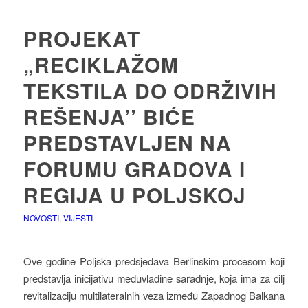
PROJEKAT
„RECIKLAŽOM
TEKSTILA DO ODRŽIVIH
REŠENJA’’ BIĆE
PREDSTAVLJEN NA
FORUMU GRADOVA I
REGIJA U POLJSKOJ
NOVOSTI
,
VIJESTI
Ove godine Poljska predsjedava Berlinskim procesom koji
predstavlja inicijativu međuvladine saradnje, koja ima za cilj
revitalizaciju multilateralnih veza između Zapadnog Balkana