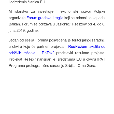
i određenih članica EU.
Ministarstvo za investicije i ekonomski razvoj Poljske
organizuje
Forum gradova i regija
koji se odnosi na zapadni
Balkan. Forum se održava u Jasioniki/ Rzeszów od 4. do 6.
juna 2019. godine.
Jedan od sesija Foruma posvećena je teritorijalnoj saradnji,
u okviru koje će partneri projekta
‘’Reciklažom tekstila do
održivih rešenja – ReTex’’
predstaviti rezultate projekta.
Projekat ReTex finansiran je sredstvima EU u okviru IPA I
Programa prekogranične saradnje Srbija– Crna Gora.