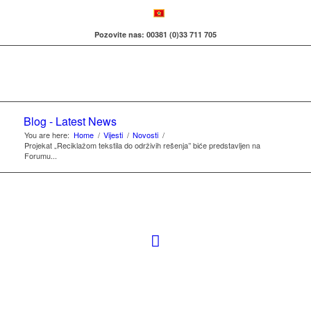
Pozovite nas: 00381 (0)33 711 705
Blog - Latest News
You are here:
Home
/
Vijesti
/
Novosti
/
Projekat „Reciklažom tekstila do održivih rešenja’’ biće predstavljen na
Forumu...