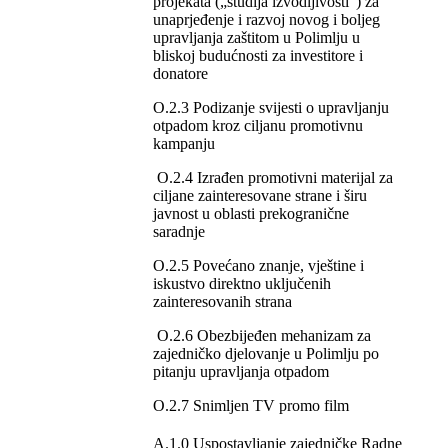
projekata („studija izvodljivosti“) za
unaprjeđenje i razvoj novog i boljeg
upravljanja zaštitom u Polimlju u
bliskoj budućnosti za investitore i
donatore
O.2.3 Podizanje svijesti o upravljanju
otpadom kroz ciljanu promotivnu
kampanju
O.2.4 Izrađen promotivni materijal za
ciljane zainteresovane strane i širu
javnost u oblasti prekogranične
saradnje
O.2.5 Povećano znanje, vještine i
iskustvo direktno uključenih
zainteresovanih strana
O.2.6 Obezbijeđen mehanizam za
zajedničko djelovanje u Polimlju po
pitanju upravljanja otpadom
O.2.7 Snimljen TV promo film
A.1.0 Uspostavljanje zajedničke Radne