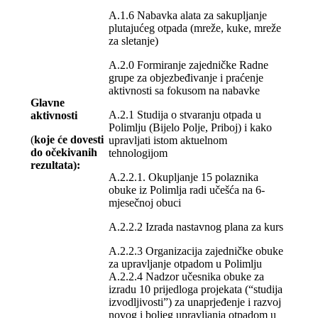
A.1.6 Nabavka alata za sakupljanje
plutajućeg otpada (mreže, kuke, mreže
za sletanje)
A.2.0 Formiranje zajedničke Radne
grupe za objezbeđivanje i praćenje
aktivnosti sa fokusom na nabavke
Glavne
A.2.1 Studija o stvaranju otpada u
aktivnosti
Polimlju (Bijelo Polje, Priboj) i kako
(
koje će dovesti
upravljati istom aktuelnom
do očekivanih
tehnologijom
rezultata):
A.2.2.1. Okupljanje 15 polaznika
obuke iz Polimlja radi učešća na 6-
mjesečnoj obuci
A.2.2.2 Izrada nastavnog plana za kurs
A.2.2.3 Organizacija zajedničke obuke
za upravljanje otpadom u Polimlju
A.2.2.4 Nadzor učesnika obuke za
izradu 10 prijedloga projekata (“studija
izvodljivosti”) za unaprjeđenje i razvoj
novog i boljeg upravljanja otpadom u