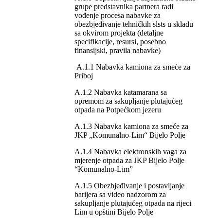
grupe predstavnika partnera radi
vođenje procesa nabavke za
obezbjeđivanje tehničkih slsts u skladu
sa okvirom projekta (detaljne
specifikacije, resursi, posebno
finansijski, pravila nabavke)
A.1.1 Nabavka kamiona za smeće za
Priboj
A.1.2 Nabavka katamarana sa
opremom za sakupljanje plutajućeg
otpada na Potpećkom jezeru
A.1.3 Nabavka kamiona za smeće za
JKP „Komunalno-Lim“ Bijelo Polje
A.1.4 Nabavka elektronskih vaga za
mjerenje otpada za JKP Bijelo Polje
“Komunalno-Lim”
A.1.5 Obezbjeđivanje i postavljanje
barijera sa video nadzorom za
sakupljanje plutajućeg otpada na rijeci
Lim u opštini Bijelo Polje