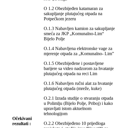
O 1.2 Obezbijeđen katamaran za
sakupljanje plutajućeg otpada na
Potpećkom jezeru
O.1.3 Nabavljen kamion za sakupljanje
smeća za JKP „Komunalno-Lim“
Bijelo Polje
O.1.4 Nabavljena elektronske vage za
mjerenje otpada za „Komunalno- Lim”
O.1.5 Obezbijeđene i postavljene
barijere sa video nadzorom za hvatanje
plutajućeg otpada na reci Lim
O.1.6 Nabavljen ručni alat za hvatanje
plutajućeg otpada (mreže, kuke)
O.2.1 Izrada studije o stvaranju otpada
u Polimlju (Bijelo Polje, Priboj) i kako
upravljati istom aktuelnom
tehnologijom
Očekivani
O.2.2 Obezbijeđeno 10 prijedloga
rezultati :