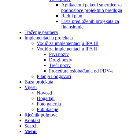
Aplikacioni paket i smernice za
podnosioce projektnih predloga
Radni plan
Lista predloženih projekata za
finansiranje
Traženje partnera
Implementacija projekata
Vodič za implementaciju IPA III
Vodič za implementaciju IPA II
Prvi poziv
Drugi poziv
Treći poziv
Procedura oslobađanja od PDV-a
Pitanja i odgovori
Baza projekata
Vijesti
Novosti
Događaji
Foto galerija
Publikacije
Rječnik pojmova
Kontakt
Search
Menu