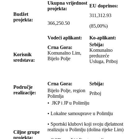
Ukupna vrijednost
EU doprinos:
projekta:
Budžet
311,312.93
projekta:
366,250.50
(85,00%)
Vodeći aplikant:
Ko-aplikant:
Srbija:
Crna Gora:
Komunalno
Komunalno Lim,
Korisnik
preduzeće
Bijelo Polje
sredstava:
Usluga, Priboj
Crna Gora:
Srbija:
Područje
Bijelo Polje, region
realizacije:
Priboj
Polimlja
• JKP i JP u Polimlju
• Lokalne samouprave u Polimlju
• Sportski klubovi koji svoju djelatnost
realizuju u Polimlju (dolina rijeke Lim)
Ciljne grupe
projekta: