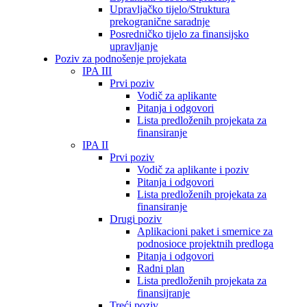
Upravljačko tijelo/Struktura
prekogranične saradnje
Posredničko tijelo za finansijsko
upravljanje
Poziv za podnošenje projekata
IPA III
Prvi poziv
Vodič za aplikante
Pitanja i odgovori
Lista predloženih projekata za
finansiranje
IPA II
Prvi poziv
Vodič za aplikante i poziv
Pitanja i odgovori
Lista predloženih projekata za
finansiranje
Drugi poziv
Aplikacioni paket i smernice za
podnosioce projektnih predloga
Pitanja i odgovori
Radni plan
Lista predloženih projekata za
finansijranje
Treći poziv