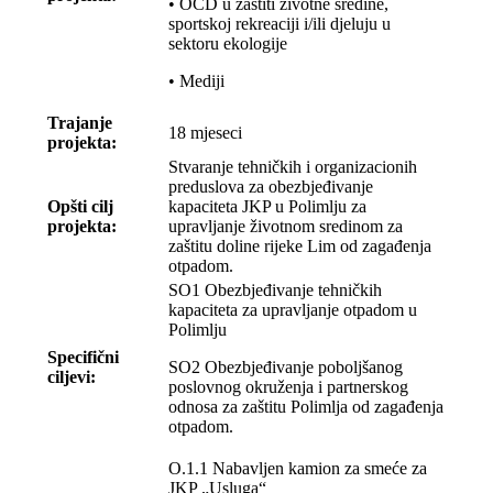
• OCD u zaštiti životne sredine,
sportskoj rekreaciji i/ili djeluju u
sektoru ekologije
• Mediji
Trajanje
18 mjeseci
projekta:
Stvaranje tehničkih i organizacionih
preduslova za obezbjeđivanje
Opšti cilj
kapaciteta JKP u Polimlju za
projekta:
upravljanje životnom sredinom za
zaštitu doline rijeke Lim od zagađenja
otpadom.
SO1 Obezbjeđivanje tehničkih
kapaciteta za upravljanje otpadom u
Polimlju
Specifični
SO2 Obezbjeđivanje poboljšanog
ciljevi:
poslovnog okruženja i partnerskog
odnosa za zaštitu Polimlja od zagađenja
otpadom.
O.1.1 Nabavljen kamion za smeće za
JKP „Usluga“