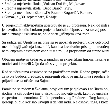
• Srednja mješovita škola „Vuksan Đukić“, Mojkovac,
• Srednja mješovita škola „Bećo Bašić“, Plav,
• Srednja medicinska škola „Dr Branko Zogović“, Berane,
• Gimazija „30. septembar“, Rožaje.
U projektnim aktivnostima učestvovalo je 23 profesora. Neki od njih 
je usvojio, izradio i tokom projekta koristio „Uputstvo za razvoj pos
mladi znanje i iskustvo najbolje stiču „učenjem kroz rad“.
Sa sadržajem Uputstva najprije su se upoznali profesori kroz četvorod
metodologiji „učenja kroz rad“, kao i sa kreativnim pristupom uvođe
namijenjenim nastavnom osoblju u Srbiji, a propisanim od strane Minista
Obučeni nastavni kadar je, u saradnji sa ekspertskim timom, najprije 
motivisani i izrazili želju da učestvuju u projektu.
Rad sa učenicima zasnivao se na praktičnom radu. Radne grupe, sačinj
za svoja buduća preduzeća, pripremili planove marketinga i prodaje,
prijavilo se za učešće na Sajmu.
Paralelno sa radom u školama, projektni tim je djelovao i na širem pol
godina, a čiji poslovi imaju visok nivo inovativnosti, kao i potencij
ekspertima i mentorima. U toku petodnevnog Preduzetničkog kampa, odr
rješenja bi bilo korisno usvojiti u daljem radu. Na osnovu toga, i kro