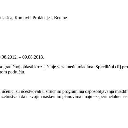
lasica, Кomovi i Prokletije“, Berane
0.08.2012. – 09.08.2013.
ekograničnoj oblasti kroz jačanje veza među mladima.
Specifični cilj
pro
čnom području.
iji učenici su učestvovali u stručnim programima osposobljavanja mladih 
duzetništva i da u svojim nastavnim planovima imaju eksperimetalne nast