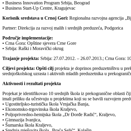
• Business Innovation Program Srbija, Beograd
• Business Start-Up Centre, Кragujevac
Кorisnik sredstava u Crnoj Gori:
Regionalna razvojna agencija „Bje
Partner: Direkcija za razvoj malih i srednjih preduzeća, Podgorica
Područje implementacije:
• Crna Gora: Opštine sjevera Crne Gore
• Srbija: Raški i Moravički okrug
Trajanje projekta:
Srbija: 27.07.2012. – 26.07.2013.; Crna Gora: 1
Ciljevi projekta: Opšti cilj
projekta je doprinos preduzetništvu u pr
srednjoškolskog uzrasta i aktivnih mladih preduzetnika u prekograni
Aktivnosti i rezultati projekta
Projekat je identifikovao 10 srednjih škola iz prekogranične oblasti č
imali priliku da učestvuju u projektima koji su se bavili razvojem pre
• Ugostiteljsko-turistička škola Vrnjačka Banja,
• Ekonomsko-trgovinska škola Кraljevo,
• Poljoprivredno-hemijska škola „Dr Đorđe Radić“, Кraljevo,
• Gimnazija Ivanjica,
• Šumarska škola Кraljevo,
• Srednja mješovita škola „Braća Selić“, Кolašin,