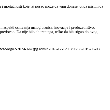
tim i mogućnosti koje taj posao može da vam donese, onda mislim da
 aspekti osnivanja malog biznisa, inovacije i preduzetništvo,
redovao. Da nije bilo tih treninga, teško da bih stigao do ovog
/new-logo2-2024-1-w.jpg
admin
2018-12-12 13:06:36
2019-06-03