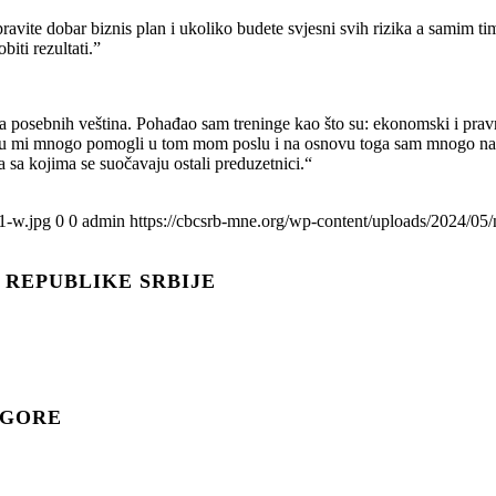
avite dobar biznis plan i ukoliko budete svjesni svih rizika a samim 
biti rezultati.”
 posebnih veština. Pohađao sam treninge kao što su: ekonomski i pravni
nzi su mi mnogo pomogli u tom mom poslu i na osnovu toga sam mnogo nap
sa kojima se suočavaju ostali preduzetnici.“
1-w.jpg
0
0
admin
https://cbcsrb-mne.org/wp-content/uploads/2024/05
 REPUBLIKE SRBIJE
 GORЕ