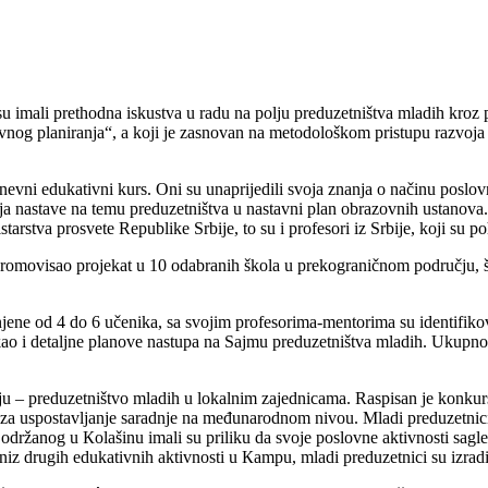
su imali prethodna iskustva u radu na polju preduzetništva mladih kroz
lovnog planiranja“, a koji je zasnovan na metodološkom pristupu razvoj
nevni edukativni kurs. Oni su unaprijedili svoja znanja o načinu poslo
nja nastave na temu preduzetništva u nastavni plan obrazovnih ustanova
rstva prosvete Republike Srbije, to su i profesori iz Srbije, koji su poh
promovisao projekat u 10 odabranih škola u prekograničnom području, št
ene od 4 do 6 učenika, sa svojim profesorima-mentorima su identifikov
 kao i detaljne planove nastupa na Sajmu preduzetništva mladih. Ukup
ju – preduzetništvo mladih u lokalnim zajednicama. Raspisan je konkurs 
ala za uspostavljanje saradnje na međunarodnom nivou. Mladi preduzetni
žanog u Кolašinu imali su priliku da svoje poslovne aktivnosti sagled
z niz drugih edukativnih aktivnosti u Кampu, mladi preduzetnici su izra