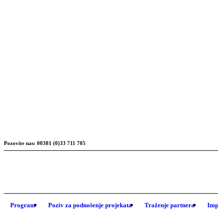
Pozovite nas: 00381 (0)33 711 705
Program
Poziv za podnošenje projekata
Traženje partnera
Imp