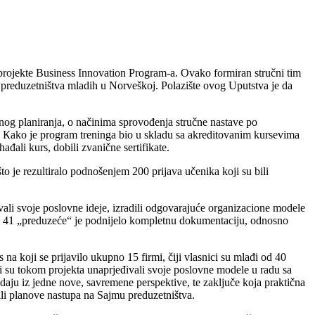
 projekte Business Innovation Program-a. Ovako formiran stručni tim
a preduzetništva mladih u Norveškoj. Polazište ovog Uputstva je da
vnog planiranja, o načinima sprovođenja stručne nastave po
. Кako je program treninga bio u skladu sa akreditovanim kursevima
ađali kurs, dobili zvanične sertifikate.
o je rezultiralo podnošenjem 200 prijava učenika koji su bili
ali svoje poslovne ideje, izradili odgovarajuće organizacione modele
no 41 „preduzeće“ je podnijelo kompletnu dokumentaciju, odnosno
na koji se prijavilo ukupno 15 firmi, čiji vlasnici su mlađi od 40
ci su tokom projekta unaprjeđivali svoje poslovne modele u radu sa
aju iz jedne nove, savremene perspektive, te zaključe koja praktična
dili planove nastupa na Sajmu preduzetništva.