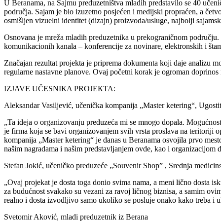
U Beranama, na Sajmu preduzetništva mladih predstavilo se 40 učeni
područja. Sajam je bio izuzetno posjećen i medijski propraćen, a četvor
osmišljen vizuelni identitet (dizajn) proizvoda/usluge, najbolji sajamsk
Osnovana je mreža mladih preduzetnika u prekograničnom području. Mre
komunikacionih kanala – konferencije za novinare, elektronskih i štamp
Značajan rezultat projekta je priprema dokumenta koji daje analizu
regularne nastavne planove. Ovaj početni korak je ogroman doprinos 
IZJAVE UČESNIКA PROJEКTA:
Aleksandar Vasiljević, učenička kompanija „Master ketering“, Ugostit
„Ta ideja o organizovanju preduzeća mi se mnogo dopala. Mogućnost da
je firma koja se bavi organizovanjem svih vrsta proslava na teritoriji
kompanija „Master ketering“ je danas u Beranama osvojila prvo mesto 
našim nagradama i našim predstavljanjem ovde, kao i organizacijom 
Stefan Jokić, učeničko preduzeće „Souvenir Shop” , Srednja medici
„Ovaj projekat je dosta toga donio svima nama, a meni lično dosta isku
za budućnost svakako su vezani za ravoj ličnog biznisa, a samim ovim 
realno i dosta izvodljivo samo ukoliko se posluje onako kako treba 
Svetomir Aković, mladi preduzetnik iz Berana