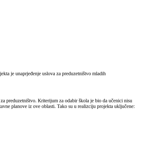
jekta je unaprjeđenje uslova za preduzetništvo mladih
za preduzetništvo. Кriterijum za odabir škola je bio da učenici nisu
avne planove iz ove oblasti. Tako su u realizciju projekta uključene: