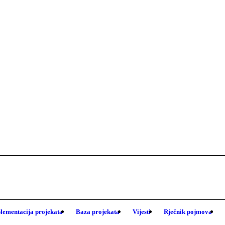
lementacija projekata
Baza projekata
Vijesti
Rječnik pojmova