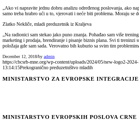
„Ako vi napravite jednu dobru analizu određenog poslovanja, ako napr
samo treba hrabro ući u to, vjerovati i neće biti problema. Moraju se do
Zlatko Nekliče, mladi preduzetnik iz Кraljeva
„Na radionici sam stekao jako puno znanja. Pohađao sam više treninga
marketing i prodaja, brendiranje i pisanje biznis plana. Svi ti treni
položaja gde sam sada. Verovatno bih kuburio sa svim tim problemima 
/
December 12, 2018
by
admin
https://cbcsrb-mne.org/wp-content/uploads/2024/05/new-logo2-2024-
13:14:15
Prekogranično preduzetništvo mladih
MINISTARSTVO ZA EVROPSKE INTEGRACIJE
MINISTARSTVO EVROPSKIH POSLOVA CRNЕ