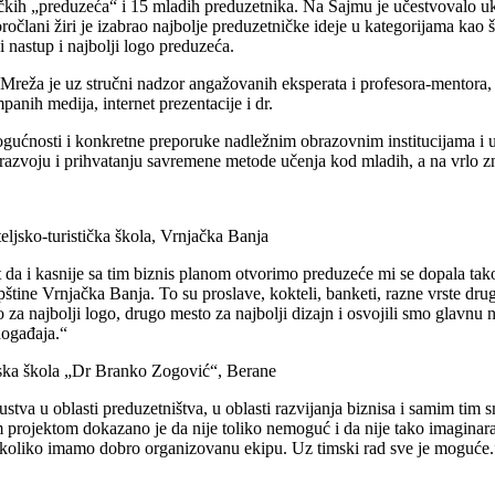
čkih „preduzeća“ i 15 mladih preduzetnika. Na Sajmu je učestvovalo u
očlani žiri je izabrao najbolje preduzetničke ideje u kategorijama kao št
i nastup i najbolji logo preduzeća.
ža je uz stručni nadzor angažovanih eksperata i profesora-mentora, de
anih medija, internet prezentacije i dr.
 mogućnosti i konkretne preporuke nadležnim obrazovnim institucijama 
razvoju i prihvatanju savremene metode učenja kod mladih, a na vrlo 
eljsko-turistička škola, Vrnjačka Banja
 i kasnije sa tim biznis planom otvorimo preduzeće mi se dopala tako d
 opštine Vrnjačka Banja. To su proslave, kokteli, banketi, razne vrste d
za najbolji logo, drugo mesto za najbolji dizajn i osvojili smo glavnu
događaja.“
nska škola „Dr Branko Zogović“, Berane
stva u oblasti preduzetništva, u oblasti razvijanja biznisa i samim tim 
projektom dokazano je da nije toliko nemoguć i da nije tako imaginaran.
i ukoliko imamo dobro organizovanu ekipu. Uz timski rad sve je moguće.