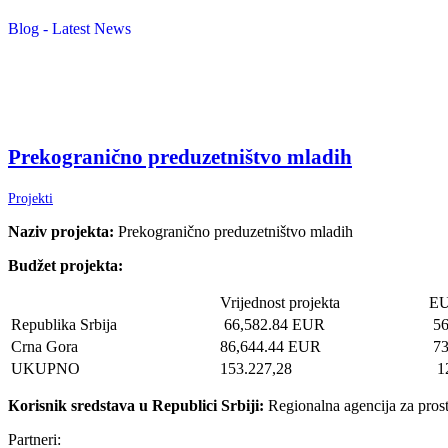
Blog - Latest News
Prekogranično preduzetništvo mladih
Projekti
Naziv projekta:
Prekogranično preduzetništvo mladih
Budžet projekta:
Vrijednost projekta
EU
Republika Srbija
66,582.84 EUR
56
Crna Gora
86,644.44 EUR
73
UKUPNO
153.227,28
12
Кorisnik sredstava u Republici Srbiji:
Regionalna agencija za pros
Partneri: