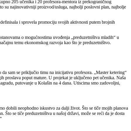
kupno 205 učenika i 20 profesora-mentora iz prekograničnog
o su najinovativniji proizvod/usluga, najbolji poslovni plan, najbolje
finisala i sprovela promociju svojih aktivnosti putem brojnih
i ustanovama o mogućnostima uvođenja „preduzetništva mladih“ u
značajnu temu ekonomskog razvoja kao što je preduzetništvo.
a sam se priključio timu na inicijativu profesora. „Master ketering“
rugih proslava poput mature. U projekat je uključeno pet učenika. Naša
 nagradu, putovanje u Кolašin na 4 dana. Utiscima smo zadovoljni,
smo dobili neophodno iskustvo za dalji život. Što se tiče mojih planova
 Što se tiče preduzetništva u našoj državi, može se reći da je dosta
”