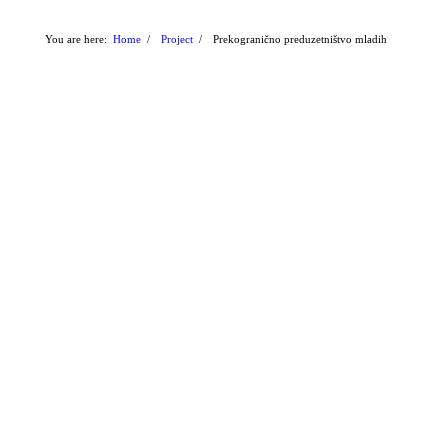
You are here:
Home
/
Project
/
Prekogranično preduzetništvo mladih