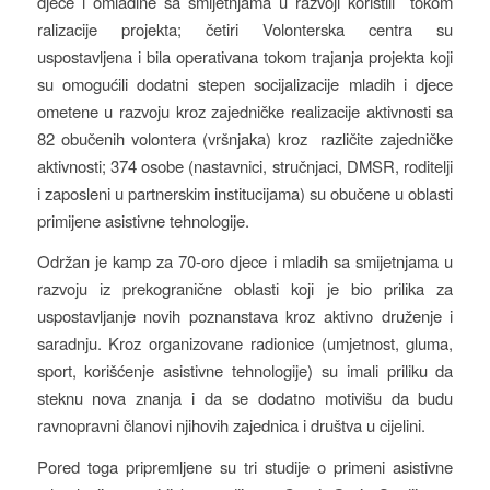
djece i omladine sa smijetnjama u razvoji koristili tokom
ralizacije projekta; četiri Volonterska centra su
uspostavljena i bila operativana tokom trajanja projekta koji
su omogućili dodatni stepen socijalizacije mladih i djece
ometene u razvoju kroz zajedničke realizacije aktivnosti sa
82 obučenih volontera (vršnjaka) kroz različite zajedničke
aktivnosti; 374 osobe (nastavnici, stručnjaci, DMSR, roditelji
i zaposleni u partnerskim institucijama) su obučene u oblasti
primijene asistivne tehnologije.
Održan je kamp za 70-oro djece i mladih sa smijetnjama u
razvoju iz prekogranične oblasti koji je bio prilika za
uspostavljanje novih poznanstava kroz aktivno druženje i
saradnju. Kroz organizovane radionice (umjetnost, gluma,
sport, korišćenje asistivne tehnologije) su imali priliku da
steknu nova znanja i da se dodatno motivišu da budu
ravnopravni članovi njihovih zajednica i društva u cijelini.
Pored toga pripremljene su tri studije o primeni asistivne