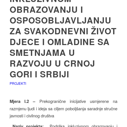
OBRAZOVANJU I
OSPOSOBLJAVLJANJU
ZA SVAKODNEVNI ŽIVOT
DJECE I OMLADINE SA
SMETNJAMA U
RAZVOJU U CRNOJ
GORI I SRBIJI
PROJEKTI
Mjera I.2 –
Prekogranične inicijative usmjerene na
razmjenu ljudi i ideja sa ciljem poboljšanja saradnje stručne
javnosti i civilnog društva
Naziv projekta:
Podrška inkluzivnom obrazovanju i