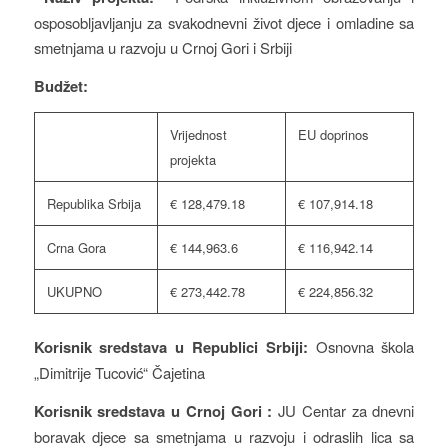
osposobljavljanju za svakodnevni život djece i omladine sa
smetnjama u razvoju u Crnoj Gori i Srbiji
Budžet:
Vrijednost
EU doprinos
projekta
Republika Srbija
€ 128,479.18
€ 107,914.18
Crna Gora
€ 144,963.6
€ 116,942.14
UKUPNO
€ 273,442.78
€ 224,856.32
Korisnik sredstava u Republici Srbiji:
Osnovna škola
„Dimitrije Tucović“ Čajetina
Korisnik sredstava u Crnoj Gori :
JU Centar za dnevni
boravak djece sa smetnjama u razvoju i odraslih lica sa