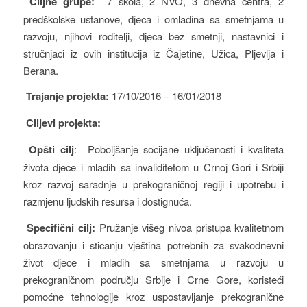
Ciljne grupe:
7 škola, 2 NVO, 3 dnevna centra, 2
predškolske ustanove, djeca i omladina sa smetnjama u
razvoju, njihovi roditelji, djeca bez smetnji, nastavnici i
stručnjaci iz ovih institucija iz Čajetine, Užica, Pljevlja i
Berana.
Trajanje projekta:
17/10/2016 – 16/01/2018
Ciljevi projekta:
Opšti cilj
: Poboljšanje socijane uključenosti i kvaliteta
života djece i mladih sa invaliditetom u Crnoj Gori i Srbiji
kroz razvoj saradnje u prekograničnoj regiji i upotrebu i
razmjenu ljudskih resursa i dostignuća.
Specifični cilj:
Pružanje višeg nivoa pristupa kvalitetnom
obrazovanju i sticanju vještina potrebnih za svakodnevni
život djece i mladih sa smetnjama u razvoju u
prekograničnom području Srbije i Crne Gore, koristeći
pomoćne tehnologije kroz uspostavljanje prekogranične