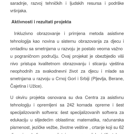
saradnje, razvoj tehničkih i ljudskih resursa i podrške
vršnjaka.
Aktivnosti i rezultati projekta
Inkluzivno obrazovanje i primjena metoda asistivne
tehnologija kao novina u sistemu obrazovanja za djecu i
omladinu sa smetnjama u razvoju je postalo veoma važno
u pograničnom području. Ovaj projekat je obezbjedio viši
nivo pristupa kvalitetnom obrazovanju i sticanju vještina
neophodnih za svakodnevni život za djecu i mlade sa
smetnjama u razvoju u Crnoj Gori i Srbiji (Pljevlja, Berane,
Čajetina i Užice).
U okviru projekta osnovana su dva Centra za asistivnu
tehnologiju i opremljeni sa 242 komada opreme i šest
specijalizovanih softvera: šest specijalizovanih softvera za
edukaciju u slijedećim oblastima: matematika, računarska
pismenost, jezičke vežbe, životne veštine , crtanje koji su 62