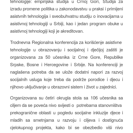
tehnologije: empirijska studija u Crnoj Gori, Studija za
izradu promene politika u zakonodavstvu u praksi i primijeni
asistvnih tehnologija i sveobuhvatnu studiju o inovacijama u
asistivnoj tehnologiji u Srbiji, kao i jedan program obuke u
asistivnoj tehnologiji koji je akreditovan.
Trodnevna Regionalna konferencija za korišćenje asistivne
tehnologije u obrazovanju i socijalnoj i dječijoj zaštiti je
organizovana za 50 učesnika iz Crne Gore, Republike
Srpske, Bosne i Hercegovine i Srbije. Na konferenciji je
naglašena potreba da se ulože dodatni napori za razvoj
socijalnih usluga koje treba da podrže porodice i djecu i
njihovo uključivanje u obrazovni sistem i život u zajednici.
Organizovana su četiri okrugla stola sa 106 učesnika sa
ciljem da se poveća nivo svijesti o potrebama stanovništva
prekogranične oblasti u pogledu socijalne inkluzije djece i
mladih sa smetnjama u razvoju i ciljeva i dostignuća
cjelokupnog projekta, kako bi se obezbedio viši nivo