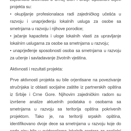
projekta su:
• okupljanje profesionalaca radi zajedničkog učešća u
razvoju i unaprjeđenju lokalnih usluga za osobe sa
smetnjama u razvoju i njihove porodice;
• jačanje kapaciteta i uloge lokalnih vlasti za upravljanje
lokalnim uslugama za osobe sa smetnjama u razvoju;
• unaprjeđenje sposobnosti osoba sa smetnjama u razvoju
za učenje i savladavanje životnih vještina.
Aktivnosti i rezultati projekta:
Prve aktivnosti projekta su bile orjentisane na povezivanje
stručnjaka iz oblasti socijalne zaštite iz partnerskih opština
iz Srbije i Crne Gore. Njihovim zajedničkim radom su
izvršene analize aktuelnih podataka o osobama sa
smetnjama u razvoju sa teritorija opština pokrivenih
projektom. Tako je, na teritoriji srpskih opština,
identifikovano dvoje dece sa smetnjama u razvoju koje do
sada nisu bile u evidencijama lokalnih centara za socijalni