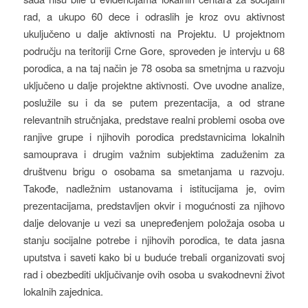
rad, a ukupo 60 dece i odraslih je kroz ovu aktivnost
ukuljučeno u dalje aktivnosti na Projektu. U projektnom
području na teritoriji Crne Gore, sproveden je intervju u 68
porodica, a na taj način je 78 osoba sa smetnjma u razvoju
uključeno u dalje projektne aktivnosti. Ove uvodne analize,
poslužile su i da se putem prezentacija, a od strane
relevantnih stručnjaka, predstave realni problemi osoba ove
ranjive grupe i njihovih porodica predstavnicima lokalnih
samouprava i drugim važnim subjektima zaduženim za
društvenu brigu o osobama sa smetanjama u razvoju.
Takođe, nadležnim ustanovama i istitucijama je, ovim
prezentacijama, predstavljen okvir i mogućnosti za njihovo
dalje delovanje u vezi sa unepređenjem položaja osoba u
stanju socijalne potrebe i njihovih porodica, te data jasna
uputstva i saveti kako bi u buduće trebali organizovati svoj
rad i obezbediti uključivanje ovih osoba u svakodnevni život
lokalnih zajednica.