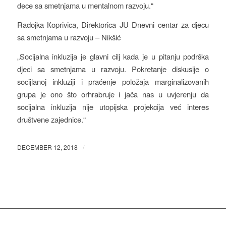
dece sa smetnjama u mentalnom razvoju.“
Radojka Кoprivica, Direktorica JU Dnevni centar za djecu
sa smetnjama u razvoju – Nikšić
„Socijalna inkluzija je glavni cilj kada je u pitanju podrška
djeci sa smetnjama u razvoju. Pokretanje diskusije o
socijlanoj inkluziji i praćenje položaja marginalizovanih
grupa je ono što orhrabruje i jača nas u uvjerenju da
socijalna inkluzija nije utopijska projekcija već interes
društvene zajednice.“
/
DECEMBER 12, 2018