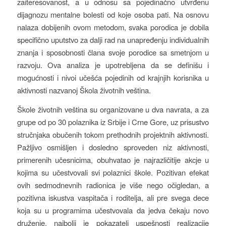
zaiteresovanost, a u odnosu sa pojedinačno utvrđenu
dijagnozu mentalne bolesti od koje osoba pati. Na osnovu
nalaza dobijenih ovom metodom, svaka porodica je dobila
specifično uputstvo za dalji rad na unapređenju individualnih
znanja i sposobnosti člana svoje porodice sa smetnjom u
razvoju. Ova analiza je upotrebljena da se definišu i
mogućnosti i nivoi učešća pojedinih od krajnjih korisnika u
aktivnosti nazvanoj Škola životnih veština.
Škole životnih veština su organizovane u dva navrata, a za
grupe od po 30 polaznika iz Srbije i Crne Gore, uz prisustvo
stručnjaka obučenih tokom prethodnih projektnih aktivnosti.
Pažljivo osmišljen i dosledno sproveden niz aktivnosti,
primerenih učesnicima, obuhvatao je najrazličitije akcje u
kojima su učestvovali svi polaznici škole. Pozitivan efekat
ovih sedmodnevnih radionica je više nego očigledan, a
pozitivna iskustva vaspitača i roditelja, ali pre svega dece
koja su u programima učestvovala da jedva čekaju novo
druženje, najbolji je pokazatelj uspešnosti realizacije