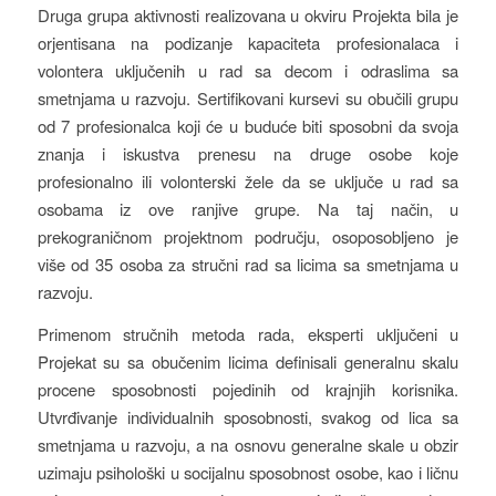
Druga grupa aktivnosti realizovana u okviru Projekta bila je
orjentisana na podizanje kapaciteta profesionalaca i
volontera uključenih u rad sa decom i odraslima sa
smetnjama u razvoju. Sertifikovani kursevi su obučili grupu
od 7 profesionalca koji će u buduće biti sposobni da svoja
znanja i iskustva prenesu na druge osobe koje
profesionalno ili volonterski žele da se uključe u rad sa
osobama iz ove ranjive grupe. Na taj način, u
prekograničnom projektnom području, osoposobljeno je
više od 35 osoba za stručni rad sa licima sa smetnjama u
razvoju.
Primenom stručnih metoda rada, eksperti uključeni u
Projekat su sa obučenim licima definisali generalnu skalu
procene sposobnosti pojedinih od krajnjih korisnika.
Utvrđivanje individualnih sposobnosti, svakog od lica sa
smetnjama u razvoju, a na osnovu generalne skale u obzir
uzimaju psihološki u socijalnu sposobnost osobe, kao i ličnu