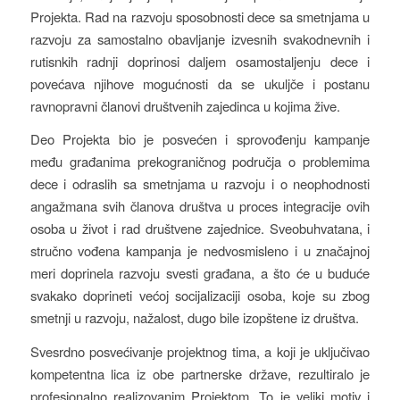
Projekta. Rad na razvoju sposobnosti dece sa smetnjama u
razvoju za samostalno obavljanje izvesnih svakodnevnih i
rutisnkih radnji doprinosi daljem osamostaljenju dece i
povećava njihove mogućnosti da se ukuljče i postanu
ravnopravni članovi društvenih zajedinca u kojima žive.
Deo Projekta bio je posvećen i sprovođenju kampanje
među građanima prekograničnog područja o problemima
dece i odraslih sa smetnjama u razvoju i o neophodnosti
angažmana svih članova društva u proces integracije ovih
osoba u život i rad društvene zajednice. Sveobuhvatana, i
stručno vođena kampanja je nedvosmisleno i u značajnoj
meri doprinela razvoju svesti građana, a što će u buduće
svakako doprineti većoj socijalizaciji osoba, koje su zbog
smetnji u razvoju, nažalost, dugo bile izopštene iz društva.
Svesrdno posvećivanje projektnog tima, a koji je uključivao
kompetentna lica iz obe partnerske države, rezultiralo je
profesionalno realizovanim Projektom. To je veliki motiv i