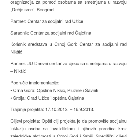
oragnizacija za pomoć osobama sa smetnjama u razvoju
„Dečje srce“, Beograd
Partner: Centar za socijalni rad Užice
Saradnik: Centar za socijalni rad Čajetina
Кorisnik sredstava u Crnoj Gori: Centar za socijalni rad
Nikšić
Partner: JU Dnevni centar za djecu sa smetnjama u razvoju
– Nikšić
Područje implementacije:
• Crna Gora: Opštine Nikšić, Plužine i Šavnik
• Srbija: Grad Užice i opština Čajetina
Trajanje projekta: 17.10.2012. – 16.9.2013.
Ciljevi projekta: Opšti cilj projekta je da promoviše socijalnu
inkluziju osoba sa invaliditetom i njihovih porodica kroz
zajedničke aktivnosti u Crnoj Gori i Srbiji. Specifični ciljevi