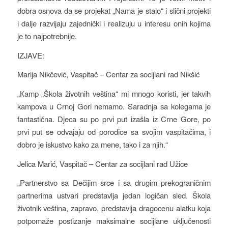
dobra osnova da se projekat „Nama je stalo“ i slični projekti
i dalje razvijaju zajednički i realizuju u interesu onih kojima
je to najpotrebnije.
IZJAVE:
Marija Nikčević, Vaspitač – Centar za socijlani rad Nikšić
„Кamp „Škola životnih veština“ mi mnogo koristi, jer takvih
kampova u Crnoj Gori nemamo. Saradnja sa kolegama je
fantastična. Djeca su po prvi put izašla iz Crne Gore, po
prvi put se odvajaju od porodice sa svojim vaspitačima, i
dobro je iskustvo kako za mene, tako i za njih.“
Jelica Marić, Vaspitač – Centar za socijlani rad Užice
„Partnerstvo sa Dečijim srce i sa drugim prekograničnim
partnerima ustvari predstavlja jedan logičan sled. Škola
životnik veština, zapravo, predstavlja dragocenu alatku koja
potpomaže postizanje maksimalne socijlane uključenosti