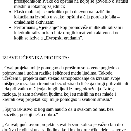
predsjednikom svake od opština na kojoj se govorilo o statusu
mladih u lokalnoj zajednici;
Flash mob koji se nekoliko puta dnevno na različitim
lokacijama izvodio u svakoj opštini a čija poruka je bila –
omladinski aktivizam;
Performans „Vjenčanje” koji promoviše multikulturalizam i
interkulturalizam kao i niz drugih kreativnih aktivnosti od
kojih se izdvaja „Evropski građanin”.
IZJAVE UČESNIKA PROJEKTA:
„Ovaj projekat mi je pomogao da proširim sopstvene poglede o
pojmovima i uočim razlike i sličnosti među ljudima. Takođe,
učešćem u projektu sam stekao samopouzdanje da izrazim svoje
mišljenje u svakom trenutku bez obzira da li će ga drugi prihvatiti ali
i da prihvatim mišljenja drugih ljudi iz mog okruženja. Iz tog
razloga, ja zam zahvalan ljudima koji su mislili na nas mlade i
kreirali ovaj projekat koji mi je pomogao u svakom smislu.“
„Sjajno iskustvo iz kog sam naučio da u svakom od nas, bez
izuzetka, postoji nešto dobro.“
„Zahvaljujući ovom projektu shvatila sam koliko je važno biti dio
društva i raditi skupa sa ljudima koji imaju drugačije ideje i stavove