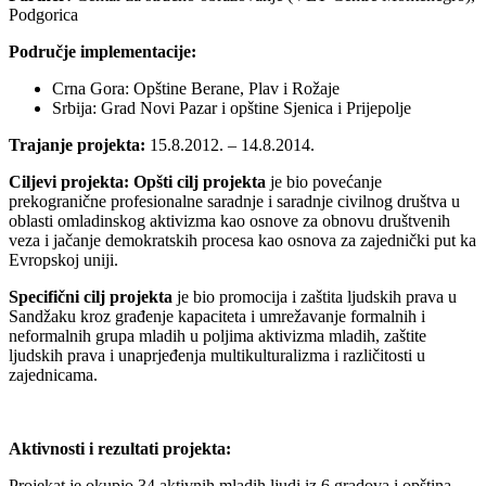
Podgorica
Područje implementacije:
Crna Gora: Opštine Berane, Plav i Rožaje
Srbija: Grad Novi Pazar i opštine Sjenica i Prijepolje
Trajanje projekta:
15.8.2012. – 14.8.2014.
Ciljevi projekta:
Opšti cilj projekta
je bio povećanje
prekogranične profesionalne saradnje i saradnje civilnog društva u
oblasti omladinskog aktivizma kao osnove za obnovu društvenih
veza i jačanje demokratskih procesa kao osnova za zajednički put ka
Evropskoj uniji.
Specifični cilj projekta
je bio promocija i zaštita ljudskih prava u
Sandžaku kroz građenje kapaciteta i umrežavanje formalnih i
neformalnih grupa mladih u poljima aktivizma mladih, zaštite
ljudskih prava i unaprjeđenja multikulturalizma i različitosti u
zajednicama.
Aktivnosti i rezultati projekta:
Projekat je okupio 34 aktivnih mladih ljudi iz 6 gradova i opština