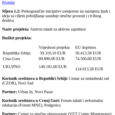
Projekti
Mjera 1.2:
Prekogranične inicijative usmjerene na razmjenu ljudi i
ideja sa ciljem poboljšanja saradnje stručne javnosti i civilnog
društva
Naziv projekta:
Aktivni mladi za aktivne zajednice
Budžet projekta:
Vrijednost projekta
EU doprinos
Republika Srbija:
59.310,10 EUR
50.413,58 EUR
Crna Gora
89.890,90 EUR
74.500,00 EUR
UKUPNO
149.181,00 EUR
124.913,58 EUR
Korisnik sredstava u Republici Srbiji:
Centar za omladinski rad
(CZOR), Novi Sad
Partner:
Urban In, Novi Pazar
Korisnik sredstava u Crnoj Gori:
Forum mladi i neformalna
edukacija (Forum MNE), Podgorica
Partner:
Centar za stručno obrazovanje (VET Centre Montenegro),