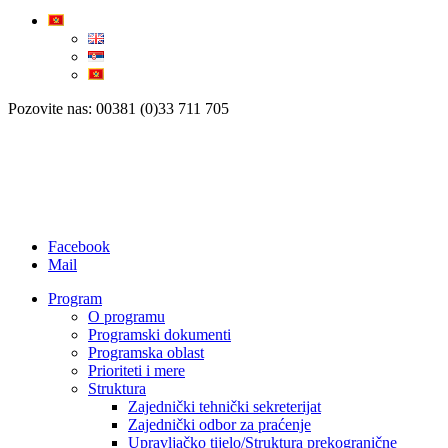
Pozovite nas: 00381 (0)33 711 705
Facebook
Mail
Program
O programu
Programski dokumenti
Programska oblast
Prioriteti i mere
Struktura
Zajednički tehnički sekreterijat
Zajednički odbor za praćenje
Upravljačko tijelo/Struktura prekogranične