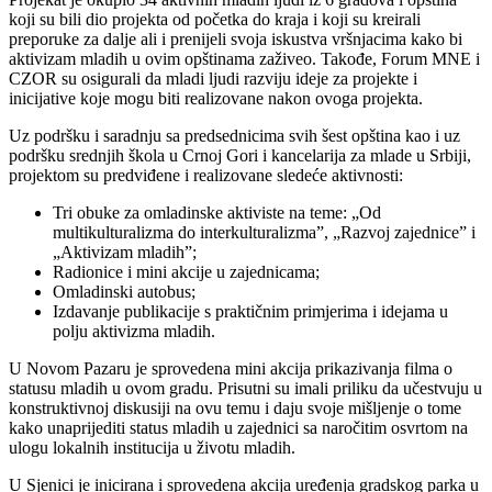
koji su bili dio projekta od početka do kraja i koji su kreirali
preporuke za dalje ali i prenijeli svoja iskustva vršnjacima kako bi
aktivizam mladih u ovim opštinama zaživeo. Takođe, Forum MNE i
CZOR su osigurali da mladi ljudi razviju ideje za projekte i
inicijative koje mogu biti realizovane nakon ovoga projekta.
Uz podršku i saradnju sa predsednicima svih šest opština kao i uz
podršku srednjih škola u Crnoj Gori i kancelarija za mlade u Srbiji,
projektom su predviđene i realizovane sledeće aktivnosti:
Tri obuke za omladinske aktiviste na teme: „Od
multikulturalizma do interkulturalizma”, „Razvoj zajednice” i
„Aktivizam mladih”;
Radionice i mini akcije u zajednicama;
Omladinski autobus;
Izdavanje publikacije s praktičnim primjerima i idejama u
polju aktivizma mladih.
U Novom Pazaru je sprovedena mini akcija prikazivanja filma o
statusu mladih u ovom gradu. Prisutni su imali priliku da učestvuju u
konstruktivnoj diskusiji na ovu temu i daju svoje mišljenje o tome
kako unaprijediti status mladih u zajednici sa naročitim osvrtom na
ulogu lokalnih institucija u životu mladih.
U Sjenici je inicirana i sprovedena akcija uređenja gradskog parka u