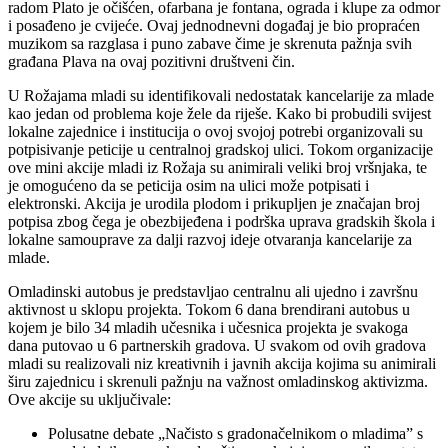
radom Plato je očišćen, ofarbana je fontana, ograda i klupe za odmor
i posađeno je cvijeće. Ovaj jednodnevni događaj je bio propraćen
muzikom sa razglasa i puno zabave čime je skrenuta pažnja svih
građana Plava na ovaj pozitivni društveni čin.
U Rožajama mladi su identifikovali nedostatak kancelarije za mlade
kao jedan od problema koje žele da riješe. Kako bi probudili svijest
lokalne zajednice i institucija o ovoj svojoj potrebi organizovali su
potpisivanje peticije u centralnoj gradskoj ulici. Tokom organizacije
ove mini akcije mladi iz Rožaja su animirali veliki broj vršnjaka, te
je omogućeno da se peticija osim na ulici može potpisati i
elektronski. Akcija je urodila plodom i prikupljen je značajan broj
potpisa zbog čega je obezbijeđena i podrška uprava gradskih škola i
lokalne samouprave za dalji razvoj ideje otvaranja kancelarije za
mlade.
Omladinski autobus je predstavljao centralnu ali ujedno i završnu
aktivnost u sklopu projekta. Tokom 6 dana brendirani autobus u
kojem je bilo 34 mladih učesnika i učesnica projekta je svakoga
dana putovao u 6 partnerskih gradova. U svakom od ovih gradova
mladi su realizovali niz kreativnih i javnih akcija kojima su animirali
širu zajednicu i skrenuli pažnju na važnost omladinskog aktivizma.
Ove akcije su uključivale:
Polusatne debate „Načisto s gradonačelnikom o mladima” s