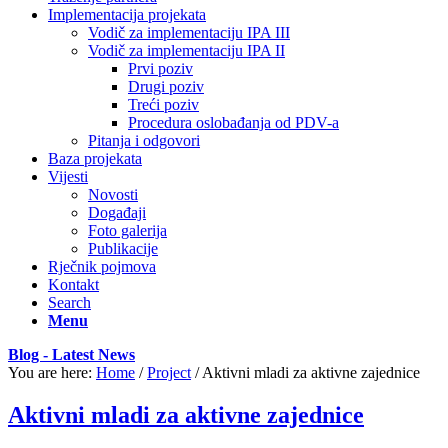
Implementacija projekata
Vodič za implementaciju IPA III
Vodič za implementaciju IPA II
Prvi poziv
Drugi poziv
Treći poziv
Procedura oslobađanja od PDV-a
Pitanja i odgovori
Baza projekata
Vijesti
Novosti
Događaji
Foto galerija
Publikacije
Rječnik pojmova
Kontakt
Search
Menu
Blog - Latest News
You are here:
Home
/
Project
/
Aktivni mladi za aktivne zajednice
Aktivni mladi za aktivne zajednice