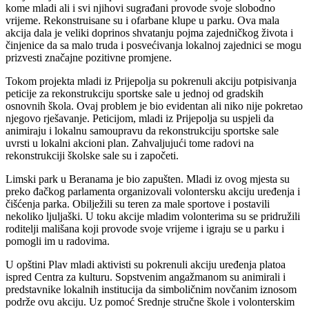
kome mladi ali i svi njihovi sugrađani provode svoje slobodno
vrijeme. Rekonstruisane su i ofarbane klupe u parku. Ova mala
akcija dala je veliki doprinos shvatanju pojma zajedničkog života i
činjenice da sa malo truda i posvećivanja lokalnoj zajednici se mogu
prizvesti značajne pozitivne promjene.
Tokom projekta mladi iz Prijepolja su pokrenuli akciju potpisivanja
peticije za rekonstrukciju sportske sale u jednoj od gradskih
osnovnih škola. Ovaj problem je bio evidentan ali niko nije pokretao
njegovo rješavanje. Peticijom, mladi iz Prijepolja su uspjeli da
animiraju i lokalnu samoupravu da rekonstrukciju sportske sale
uvrsti u lokalni akcioni plan. Zahvaljujući tome radovi na
rekonstrukciji školske sale su i započeti.
Limski park u Beranama je bio zapušten. Mladi iz ovog mjesta su
preko đačkog parlamenta organizovali volontersku akciju uređenja i
čišćenja parka. Obilježili su teren za male sportove i postavili
nekoliko ljuljaški. U toku akcije mladim volonterima su se pridružili
roditelji mališana koji provode svoje vrijeme i igraju se u parku i
pomogli im u radovima.
U opštini Plav mladi aktivisti su pokrenuli akciju uređenja platoa
ispred Centra za kulturu. Sopstvenim angažmanom su animirali i
predstavnike lokalnih institucija da simboličnim novčanim iznosom
podrže ovu akciju. Uz pomoć Srednje stručne škole i volonterskim