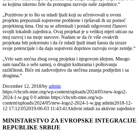
sa kojima iskreno žele da pomognu razvoju naše zajednice.“
„Pozitivno je to što su mladi ljudi koji su učestvovali u ovom
projektu prepoznali sopstvene probleme i rješavali ih uz pomoć
projektnog tima. Oni su se afirmisali i postali odgovorni članovi
svojih lokalnih zajednica. Ovaj projekat je u velikoj mjeri uticao na
moj razvoj i na moje stavove. Nadam se da će više ovakvih
projekata biti pokrenuto i da će mladi ljudi imati šansu da izraze
svoje potencijale i da daju sopstveni doprinos razvoju svoje zemlje.“
„Vrlo sam srećna zbog ovog projekta i njegovom idejom. Mnogo
sam naučila o sebi samoj, o drugim kulturama i poštovanju
različitosti. Biće mi zadovoljstvo da stečena znanja podijelim i sa
drugima.“
December 12, 2018
/
by
admin
https://cbcsrb-mne.org/wp-content/uploads/2024/05/new-logo2-
2024-1-w.jpg
0
0
admin
https://cbcsrb-mne.org/wp-
content/uploads/2024/05/new-logo2-2024-1-w.jpg
admin
2018-12-
12 17:12:05
2019-06-03 11:43:41
Aktivni mladi za aktivne zajednice
MINISTARSTVO ZA EVROPSKE INTEGRACIJE
REPUBLIKE SRBIJE