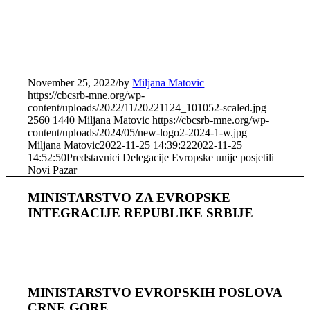
November 25, 2022
/
by
Miljana Matovic
https://cbcsrb-mne.org/wp-
content/uploads/2022/11/20221124_101052-scaled.jpg
2560
1440
Miljana Matovic
https://cbcsrb-mne.org/wp-
content/uploads/2024/05/new-logo2-2024-1-w.jpg
Miljana Matovic
2022-11-25 14:39:22
2022-11-25
14:52:50
Predstavnici Delegacije Evropske unije posjetili
Novi Pazar
MINISTARSTVO ZA EVROPSKE
INTEGRACIJE REPUBLIKE SRBIJE
MINISTARSTVO EVROPSKIH POSLOVA
CRNЕ GORЕ