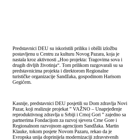
Predstavnici DEU su iskoristili priliku i obišli izložbu
postavljenu u Centru za kulturu Novog Pazara, koja je
nastala kroz aktivnosti „Hoo projekta: Tragovima sova i
drugih divljih životinja“. Tom prilikom razgovarali su sa
predstavnicima projekta i direktorom Regionalne
turističke organizacije Sandžaka, gospodinom Harisom
Gegićem.
Kasnije, predstavnici DEU posjetili su Dom zdravlja Novi
Pazar, koji realizuje projekat ” VAŽNO – Unaprjeđenje
reproduktivnog zdravlja u Srbiji i Crnoj Gori ” zajedno sa
partnerima Fondacijom za razvoj sjevera Crne Gore i
Regionalnom razvojnom agencijom Sandžaka. Martin
Klauke, tokom posjete Novom Pazaru, rekao da je
Evropska unija doprinijela modernizaciji zdravstvenih