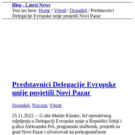
Blog - Latest News
You are here:
Home
/
Vijesti
/
Događaji
/
Predstavnici
Delegacije Evropske unije posjetili Novi Pazar
Predstavnici Delegacije Evropske
unije posjetili Novi Pazar
Događaji
,
Novosti
,
Vijesti
25.11.2022. – G-din Martin Klauke, šef operativnog
odjeljenja u Delegaciji Evropske unije u Republici Srbiji i
g-đica Aleksandra Peš, programski službenik, posjetili su
grad Novi Pazar i učestvovali na prekograničnom