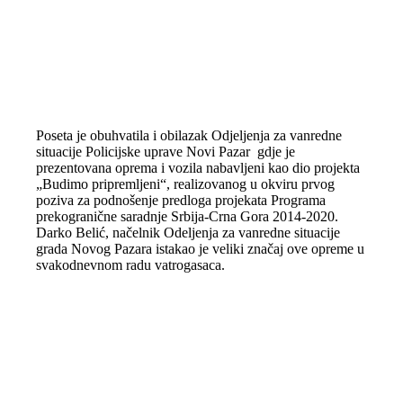
Poseta je obuhvatila i obilazak Odjeljenja za vanredne
situacije Policijske uprave Novi Pazar gdje je
prezentovana oprema i vozila nabavljeni kao dio projekta
„Budimo pripremljeni“, realizovanog u okviru prvog
poziva za podnošenje predloga projekata Programa
prekogranične saradnje Srbija-Crna Gora 2014-2020.
Darko Belić, načelnik Odeljenja za vanredne situacije
grada Novog Pazara istakao je veliki značaj ove opreme u
svakodnevnom radu vatrogasaca.