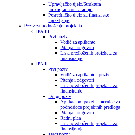
Upravljačko tijelo/Struktura
prekogranične saradnje
Posredničko tijelo za finansijsko
upravljanje
Poziv za podnošenje projekata
IPA III
Prvi poziv
Vodič za aplikante
Pitanja i odgovori
Lista predloženih projekata za
finansiranje
IPA II
Prvi poziv
Vodič za aplikante i poziv
Pitanja i odgovori
Lista predloženih projekata za
finansiranje
Drugi poziv
Aplikacioni paket i smernice za
podnosioce projektnih predloga
Pitanja i odgovori
Radni plan
Lista predloženih projekata za
finansijranje
Treći poziv