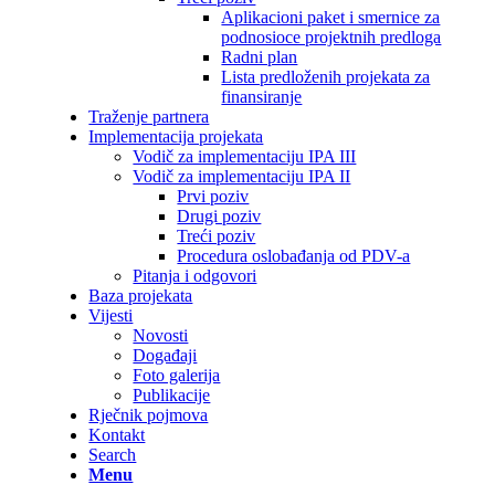
Aplikacioni paket i smernice za
podnosioce projektnih predloga
Radni plan
Lista predloženih projekata za
finansiranje
Traženje partnera
Implementacija projekata
Vodič za implementaciju IPA III
Vodič za implementaciju IPA II
Prvi poziv
Drugi poziv
Treći poziv
Procedura oslobađanja od PDV-a
Pitanja i odgovori
Baza projekata
Vijesti
Novosti
Događaji
Foto galerija
Publikacije
Rječnik pojmova
Kontakt
Search
Menu