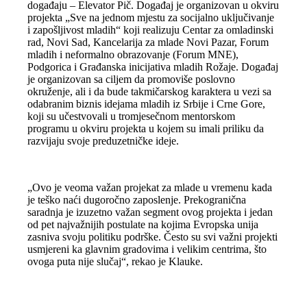
događaju – Elevator Pič. Događaj je organizovan u okviru
projekta „Sve na jednom mjestu za socijalno uključivanje
i zapošljivost mladih“ koji realizuju Centar za omladinski
rad, Novi Sad, Kancelarija za mlade Novi Pazar, Forum
mladih i neformalno obrazovanje (Forum MNE),
Podgorica i Građanska inicijativa mladih Rožaje. Događaj
je organizovan sa ciljem da promoviše poslovno
okruženje, ali i da bude takmičarskog karaktera u vezi sa
odabranim biznis idejama mladih iz Srbije i Crne Gore,
koji su učestvovali u tromjesečnom mentorskom
programu u okviru projekta u kojem su imali priliku da
razvijaju svoje preduzetničke ideje.
„Ovo je veoma važan projekat za mlade u vremenu kada
je teško naći dugoročno zaposlenje. Prekogranična
saradnja je izuzetno važan segment ovog projekta i jedan
od pet najvažnijih postulate na kojima Evropska unija
zasniva svoju politiku podrške. Često su svi važni projekti
usmjereni ka glavnim gradovima i velikim centrima, što
ovoga puta nije slučaj“, rekao je Klauke.