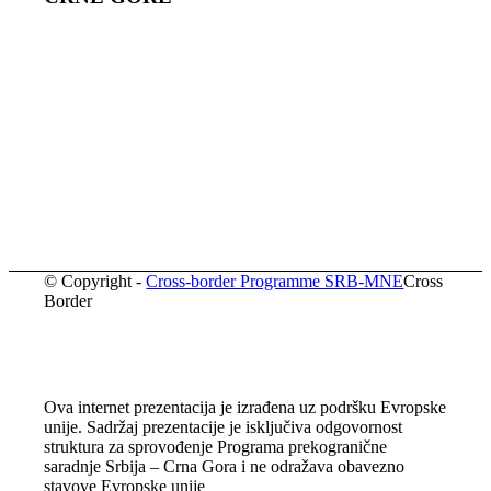
© Copyright -
Cross-border Programme SRB-MNE
Cross
Border
Ova internet prezentacija je izrađena uz podršku Evropske
unije. Sadržaj prezentacije je isključiva odgovornost
struktura za sprovođenje Programa prekogranične
saradnje Srbija – Crna Gora i ne odražava obavezno
stavove Evropske unije