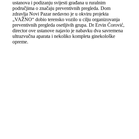
ustanova i podizanju svijesti građana u ruralnim
područjima o značaju preventivnih pregleda. Dom
zdravlja Novi Pazar nedavno je u okviru projekta
„VAŽNO“ dobio terensko vozilo u cilju organizovanja
preventivnih pregleda osetljivih grupa. Dr Ervin Ćorović,
director ove ustanove najavio je nabavku dva savremena
ultrazvučna aparata i nekoliko kompleta ginekološke
opreme.