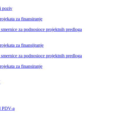
i poziv
rojekata za finansiranje
i smernice za podnosioce projektnih predloga
rojekata za finansijranje
i smernice za podnosioce projektnih predloga
rojekata za finansiranje
I
od PDV-a