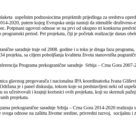
 plaketa uspešnim podnosiocima projektnih prijedloga za sredstva opre
2014-2020, putem kojeg Evropska unija nastoji da stimuliše društveno
re. Potpisani ugovori odnose se na prvi od ukupno tri konkursa predv
programski period. Pet projekata, čiji je početak realizacije danas obel
anične saradnje traje od 2008. godine i u toku je druga faza programa,
4 projekta, sa ciljem poboljšanja kvaliteta života stanovništa pogranič
ferencija Programa prekogranične saradnje Srbija – Crna Gora 2007-201
enica glavnog pregovarača i nacionalna IPA koordinatorka Ivana Glišev
 Održana je i panel diskusija, tokom koje su predstavljeni neki od uspe
 učestvovali i krajnji korisnici ovih projekata, koji su skrenuli paž
ovanih projekata.
rograma prekogranične saradnje Srbija – Crna Gora 2014-2020 realizuju 
svega odnose na zaštitu životne sredine, privredni razvoj, socijalnu i z