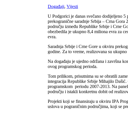
Događaji
,
Vijesti
U Podgorici je danas svečano dodijeljeno 5
prekogranične saradnje Srbija – Crna Gora 
području između Republike Srbije i Crne Go
obezbedila je ukupno 8,4 miliona evra za ceo 
evra.
Saradnja Srbije i Crne Gore u okviru prekogr
godine. Za to vreme, realizovana su ukupno 3
Na događaju je ujedno održana i završna kon
ovog programskog perioda.
Tom prilikom, prisutnima su se obratili zam
integracija Republike Srbije Mihajilo Dašić.
programskom periodu 2007-2013. Na panelu su
području i istakli konkretnu dobit od realiz
Projekti koji se finansiraju u okviru IPA P
uslova u pograničnim područjima, koji se pre 