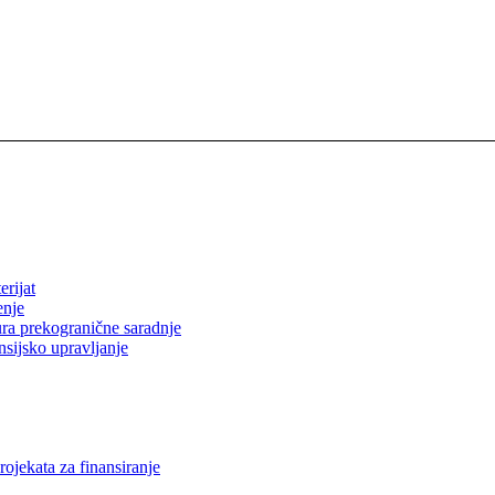
erijat
enje
ura prekogranične saradnje
nsijsko upravljanje
rojekata za finansiranje