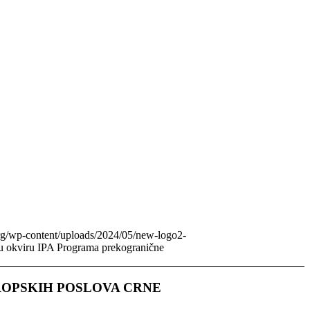
org/wp-content/uploads/2024/05/new-logo2-
 u okviru IPA Programa prekogranične
ROPSKIH POSLOVA CRNЕ