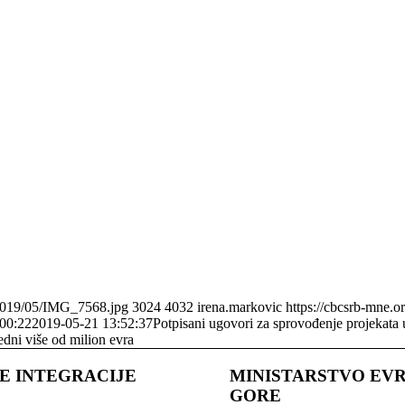
/2019/05/IMG_7568.jpg
3024
4032
irena.markovic
https://cbcsrb-mne.
00:22
2019-05-21 13:52:37
Potpisani ugovori za sprovođenje projekata
edni više od milion evra
E INTEGRACIJE
MINISTARSTVO EV
GORЕ