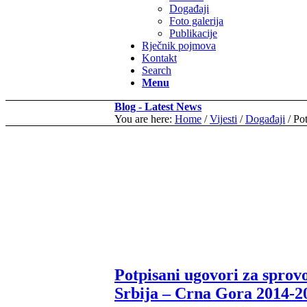
Događaji
Foto galerija
Publikacije
Rječnik pojmova
Kontakt
Search
Menu
Blog - Latest News
You are here:
Home
/
Vijesti
/
Događaji
/
Pot
Potpisani ugovori za spro
Srbija – Crna Gora 2014-20