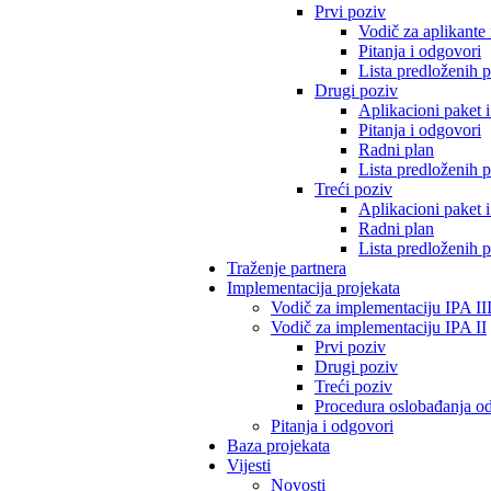
Prvi poziv
Vodič za aplikante 
Pitanja i odgovori
Lista predloženih p
Drugi poziv
Aplikacioni paket 
Pitanja i odgovori
Radni plan
Lista predloženih p
Treći poziv
Aplikacioni paket 
Radni plan
Lista predloženih p
Traženje partnera
Implementacija projekata
Vodič za implementaciju IPA II
Vodič za implementaciju IPA II
Prvi poziv
Drugi poziv
Treći poziv
Procedura oslobađanja 
Pitanja i odgovori
Baza projekata
Vijesti
Novosti