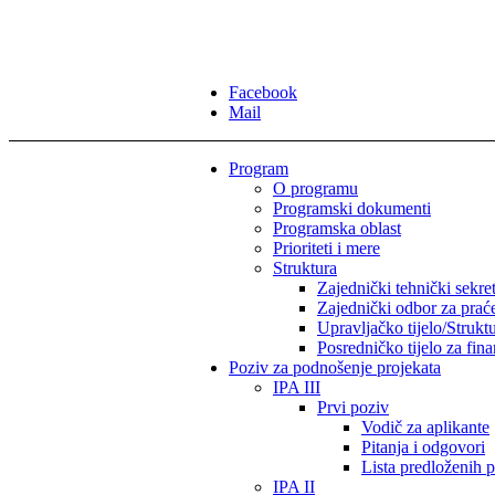
Facebook
Mail
Program
O programu
Programski dokumenti
Programska oblast
Prioriteti i mere
Struktura
Zajednički tehnički sekret
Zajednički odbor za prać
Upravljačko tijelo/Strukt
Posredničko tijelo za fina
Poziv za podnošenje projekata
IPA III
Prvi poziv
Vodič za aplikante
Pitanja i odgovori
Lista predloženih p
IPA II