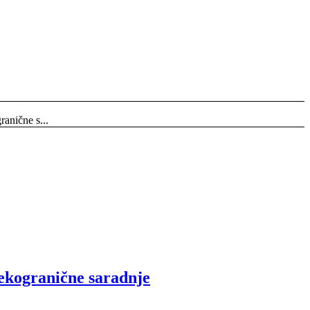
anične s...
ekogranične saradnje