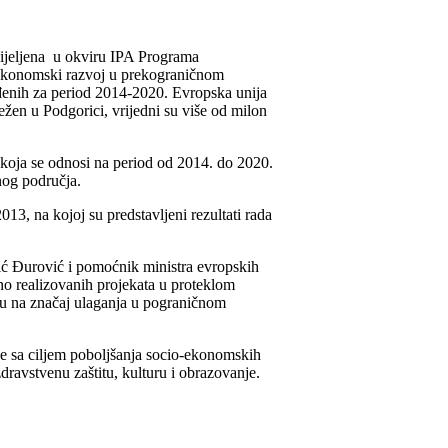
dijeljena u okviru IPA Programa
-ekonomski razvoj u prekograničnom
iđenih za period 2014-2020. Evropska unija
ežen u Podgorici, vrijedni su više od milon
 koja se odnosi na period od 2014. do 2020.
nog područja.
3, na kojoj su predstavljeni rezultati rada
ić Đurović i pomoćnik ministra evropskih
šno realizovanih projekata u proteklom
nju na značaj ulaganja u pograničnom
se sa ciljem poboljšanja socio-ekonomskih
dravstvenu zaštitu, kulturu i obrazovanje.