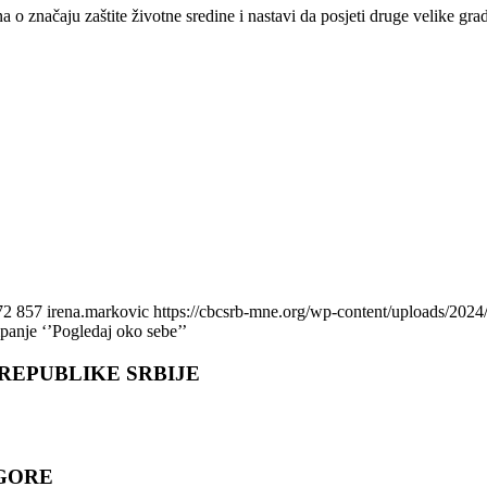
 o značaju zaštite životne sredine i nastavi da posjeti druge velike gra
72
857
irena.markovic
https://cbcsrb-mne.org/wp-content/uploads/202
panje ‘’Pogledaj oko sebe’’
REPUBLIKE SRBIJE
 GORЕ