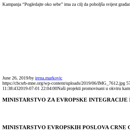
Kampanja “Pogledajte oko sebe” ima za cilj da poboljša svijest građana
June 26, 2019
/
by
irena.markovic
https://cbcsrb-mne.org/wp-content/uploads/2019/06/IMG_7612.jpg
5
11:38:43
2019-07-01 22:04:00
Naši projekti promovisani u okviru kam
MINISTARSTVO ZA EVROPSKE INTEGRACIJE 
MINISTARSTVO EVROPSKIH POSLOVA CRNЕ