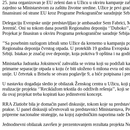
25. juna organizovan je EU zeleni dan u Užicu u okviru kampanje zašti
zajedno sa Ministarstvom za zaštitu životne sredine. Užice je prvi gr
finansirani od strane EU kroz Programe Prekogranične saradnjnje Srb
Delegaciju Evropske unije predstavljljao je ambasador Sem Fabrici, Mi
Jeremić. Oni su tokom dana posetili Regionalnu deponiju ‘’Duboko’’,ko
Projekat je finasiran u okviru Programa prekogranične saradnje Srbi
’’Sa posebnim razlogom izbrali smo Užice da krenemo u kampanju po S
Regionalna deponija čvrstog otpada. U proteklih 19 godina Evropska uni
Srbiji. Istakao je značaj ove deponije, koja pokriva 9 opština i na g
Ministarka Jadranka Joksimović zahvalila se svima koji su podržali 
primarne separacije otpada u koju će biti uloženo 6 milona evra od st
unije. U četvrtak u Briselu se otvara poglavlje 9, a biće potpisana 
U nastavku događaja sledio je obilazak Ženskog centra u Užicu, koji pr
realizacije projekta ‘’Reciklažom tekstila do održivih rešenja’’, koj
da ovaj projekat treba kopirati kao jedinstveni koncept.
RRA Zlatiobr bila je domaćin panel diskusije, tokom koje su predstavl
prakse. U panel diskusiji učestvovali su predstavnici Ministarstava, 
pripreme nacionalne strategije, na kojoj zajedničkim naporima rade Del
Jednodnevni obilazak završen je prezentovanjem rezultata projekta N