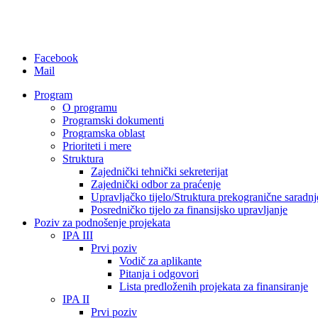
Facebook
Mail
Program
O programu
Programski dokumenti
Programska oblast
Prioriteti i mere
Struktura
Zajednički tehnički sekreterijat
Zajednički odbor za praćenje
Upravljačko tijelo/Struktura prekogranične saradnj
Posredničko tijelo za finansijsko upravljanje
Poziv za podnošenje projekata
IPA III
Prvi poziv
Vodič za aplikante
Pitanja i odgovori
Lista predloženih projekata za finansiranje
IPA II
Prvi poziv