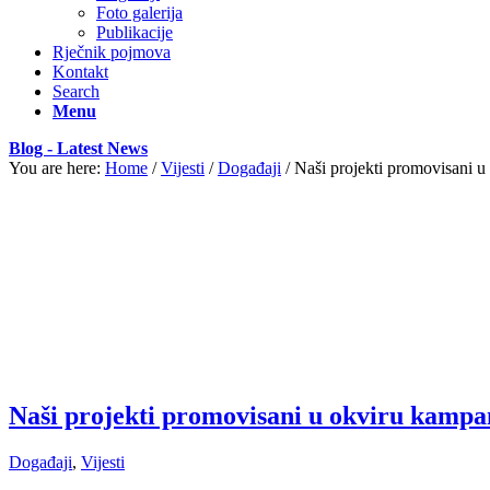
Foto galerija
Publikacije
Rječnik pojmova
Kontakt
Search
Menu
Blog - Latest News
You are here:
Home
/
Vijesti
/
Događaji
/
Naši projekti promovisani u
Naši projekti promovisani u okviru kampan
Događaji
,
Vijesti