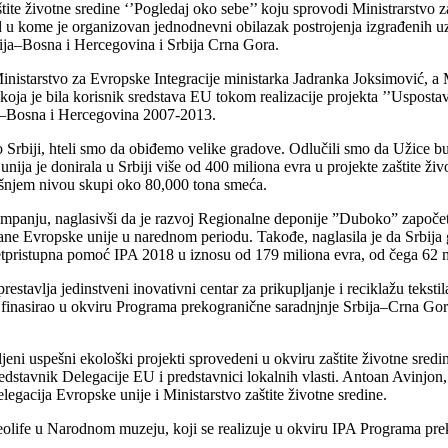
te životne sredine ‘’Pogledaj oko sebe’’ koju sprovodi Ministrarstvo za
ad u kome je organizovan jednodnevni obilazak postrojenja izgrađenih uz
ija–Bosna i Hercegovina i Srbija Crna Gora.
nistarstvo za Evropske Integracije ministarka Jadranka Joksimović, a M
ja je bila korisnik sredstava EU tokom realizacije projekta ’’Uspostavl
ja–Bosna i Hercegovina 2007-2013.
rbiji, hteli smo da obiđemo velike gradove. Odlučili smo da Užice bud
ja je donirala u Srbiji više od 400 miliona evra u projekte zaštite živo
odišnjem nivou skupi oko 80,000 tona smeća.
kampanju, naglasivši da je razvoj Regionalne deponije ”Duboko” započe
rane Evropske unije u narednom periodu. Takođe, naglasila je da Srbija
i pretpristupna pomoć IPA 2018 u iznosu od 179 miliona evra, od čega 62
estavlja jedinstveni inovativni centar za prikupljanje i reciklažu tekst
i se finasirao u okviru Programa prekogranične saradnjnje Srbija–Crna G
jeni uspešni ekološki projekti sprovedeni u okviru zaštite životne sredi
Predstavnik Delegacije EU i predstavnici lokalnih vlasti. Antoan Avinjon
egacija Evropske unije i Ministarstvo zaštite životne sredine.
eolife u Narodnom muzeju, koji se realizuje u okviru IPA Programa pr