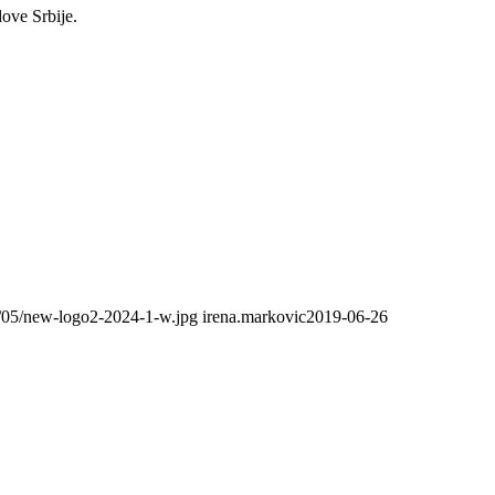
dove Srbije.
4/05/new-logo2-2024-1-w.jpg
irena.markovic
2019-06-26