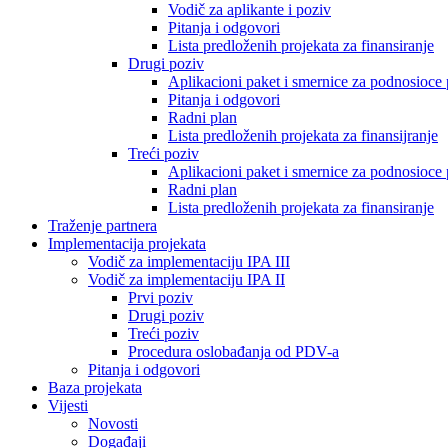
Vodič za aplikante i poziv
Pitanja i odgovori
Lista predloženih projekata za finansiranje
Drugi poziv
Aplikacioni paket i smernice za podnosioce 
Pitanja i odgovori
Radni plan
Lista predloženih projekata za finansijranje
Treći poziv
Aplikacioni paket i smernice za podnosioce 
Radni plan
Lista predloženih projekata za finansiranje
Traženje partnera
Implementacija projekata
Vodič za implementaciju IPA III
Vodič za implementaciju IPA II
Prvi poziv
Drugi poziv
Treći poziv
Procedura oslobađanja od PDV-a
Pitanja i odgovori
Baza projekata
Vijesti
Novosti
Događaji