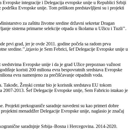
 Evropske integracije i Delegacija evropske unije u Republici Srbiji
 podršku Evropske unije. Tom prilikom predstavljljeni su i projekti
inistarstvo za zaštitu životne sredine državni sekretar Dragan
janje sistema primarne selekcije otpada u školama u Užicu i Tuzli’’.
e prvi grad, jer je ovde 2011. godine počela sa radom prva
tne sredine.’’,izjavio je Sem Febrici, šef Delegacije Evropske unije u
t sredstvima Evropske unije i da je grad Užice prepoznao važnost
 godišnje koristi 200 miliona evra bespovratnih sredstava Evropske
 miliona evra namenjeno za prečišćavanje otpadnih voda.
ila. Takođe, Ženski centar bio je korisnik sredstava EU tokom
ora 2007-2013. Šef Delegacije Evropske unije, Sem Fabricio istakao je
ne. Projekti prekograniče saradnje navedeni su kao primeri dobre
, projektni menaddžer Delegacije Evropske unije, naglasio je značaj
ekogranične saradnjnje Srbija–Bosna i Hercegovina. 2014-2020.