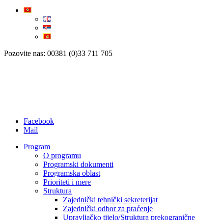
Pozovite nas: 00381 (0)33 711 705
Facebook
Mail
Program
O programu
Programski dokumenti
Programska oblast
Prioriteti i mere
Struktura
Zajednički tehnički sekreterijat
Zajednički odbor za praćenje
Upravljačko tijelo/Struktura prekogranične