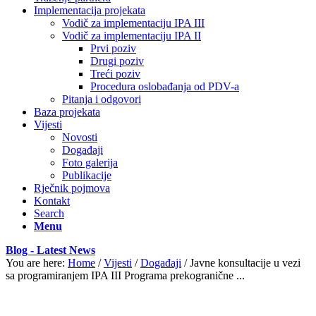
Implementacija projekata
Vodič za implementaciju IPA III
Vodič za implementaciju IPA II
Prvi poziv
Drugi poziv
Treći poziv
Procedura oslobađanja od PDV-a
Pitanja i odgovori
Baza projekata
Vijesti
Novosti
Događaji
Foto galerija
Publikacije
Rječnik pojmova
Kontakt
Search
Menu
Blog - Latest News
You are here:
Home
/
Vijesti
/
Događaji
/
Javne konsultacije u vezi
sa programiranjem IPA III Programa prekogranične ...