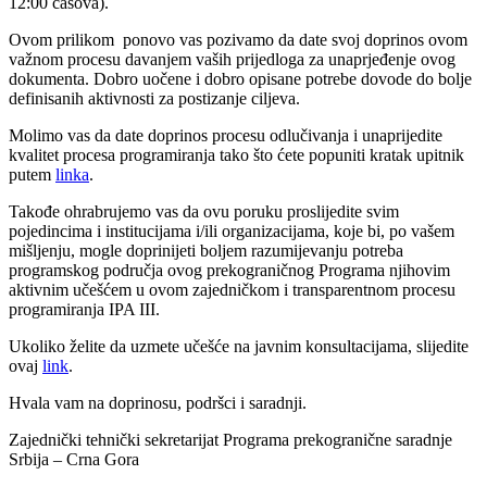
12:00 časova).
Ovom prilikom ponovo vas pozivamo da date svoj doprinos ovom
važnom procesu davanjem vaših prijedloga za unaprjeđenje ovog
dokumenta. Dobro uočene i dobro opisane potrebe dovode do bolje
definisanih aktivnosti za postizanje ciljeva.
Molimo vas da date doprinos procesu odlučivanja i unaprijedite
kvalitet procesa programiranja tako što ćete popuniti kratak upitnik
putem
linka
.
Takođe ohrabrujemo vas da ovu poruku proslijedite svim
pojedincima i institucijama i/ili organizacijama, koje bi, po vašem
mišljenju, mogle doprinijeti boljem razumijevanju potreba
programskog područja ovog prekograničnog Programa njihovim
aktivnim učešćem u ovom zajedničkom i transparentnom procesu
programiranja IPA III.
Ukoliko želite da uzmete učešće na javnim konsultacijama, slijedite
ovaj
link
.
Hvala vam na doprinosu, podršci i saradnji.
Zajednički tehnički sekretarijat Programa prekogranične saradnje
Srbija – Crna Gora