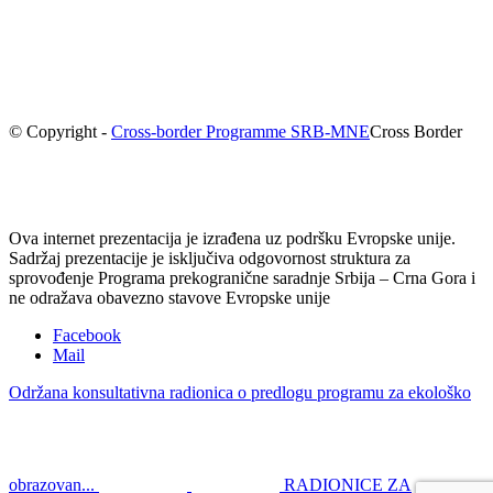
© Copyright -
Cross-border Programme SRB-MNE
Cross Border
Ova internet prezentacija je izrađena uz podršku Evropske unije.
Sadržaj prezentacije je isključiva odgovornost struktura za
sprovođenje Programa prekogranične saradnje Srbija – Crna Gora i
ne odražava obavezno stavove Evropske unije
Facebook
Mail
Održana konsultativna radionica o predlogu programu za ekološko
obrazovan...
RADIONICE ZA