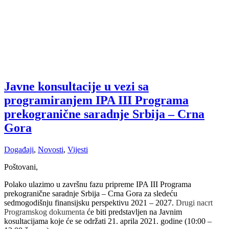
Javne konsultacije u vezi sa
programiranjem IPA III Programa
prekogranične saradnje Srbija – Crna
Gora
Događaji
,
Novosti
,
Vijesti
Poštovani,
Polako ulazimo u završnu fazu pripreme IPA III Programa
prekogranične saradnje Srbija – Crna Gora za sledeću
sedmogodišnju finansijsku perspektivu 2021 – 2027.
Drugi nacrt
Programskog dokumenta
će biti predstavljen na Javnim
kosultacijama koje će se održati 21. aprila 2021. godine (10:00 –