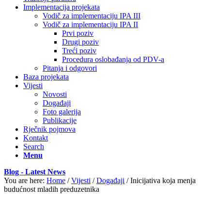
Implementacija projekata
Vodič za implementaciju IPA III
Vodič za implementaciju IPA II
Prvi poziv
Drugi poziv
Treći poziv
Procedura oslobađanja od PDV-a
Pitanja i odgovori
Baza projekata
Vijesti
Novosti
Događaji
Foto galerija
Publikacije
Rječnik pojmova
Kontakt
Search
Menu
Blog - Latest News
You are here:
Home
/
Vijesti
/
Događaji
/
Inicijativa koja menja
budućnost mladih preduzetnika