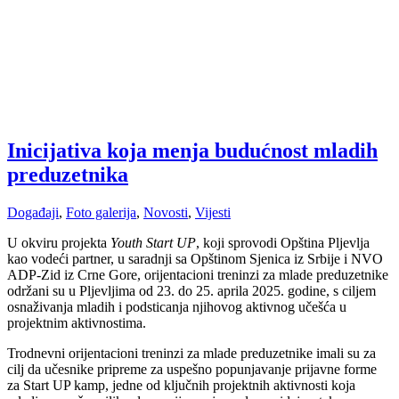
Inicijativa koja menja budućnost mladih
preduzetnika
Događaji
,
Foto galerija
,
Novosti
,
Vijesti
U okviru projekta
Youth Start UP
, koji sprovodi Opština Pljevlja
kao vodeći partner, u saradnji sa Opštinom Sjenica iz Srbije i NVO
ADP-Zid iz Crne Gore, orijentacioni treninzi za mlade preduzetnike
održani su u Pljevljima od 23. do 25. aprila 2025. godine, s ciljem
osnaživanja mladih i podsticanja njihovog aktivnog učešća u
projektnim aktivnostima.
Trodnevni orijentacioni treninzi za mlade preduzetnike imali su za
cilj da učesnike pripreme za uspešno popunjavanje prijavne forme
za Start UP kamp, jedne od ključnih projektnih aktivnosti koja