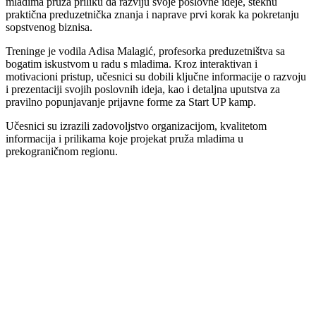
mladima pruža priliku da razviju svoje poslovne ideje, steknu
praktična preduzetnička znanja i naprave prvi korak ka pokretanju
sopstvenog biznisa.
Treninge je vodila Adisa Malagić, profesorka preduzetništva sa
bogatim iskustvom u radu s mladima. Kroz interaktivan i
motivacioni pristup, učesnici su dobili ključne informacije o razvoju
i prezentaciji svojih poslovnih ideja, kao i detaljna uputstva za
pravilno popunjavanje prijavne forme za Start UP kamp.
Učesnici su izrazili zadovoljstvo organizacijom, kvalitetom
informacija i prilikama koje projekat pruža mladima u
prekograničnom regionu.