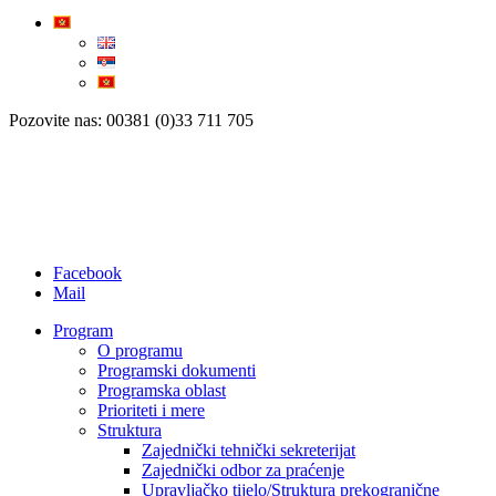
Pozovite nas: 00381 (0)33 711 705
Facebook
Mail
Program
O programu
Programski dokumenti
Programska oblast
Prioriteti i mere
Struktura
Zajednički tehnički sekreterijat
Zajednički odbor za praćenje
Upravljačko tijelo/Struktura prekogranične