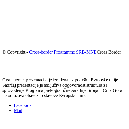
© Copyright -
Cross-border Programme SRB-MNE
Cross Border
Ova internet prezentacija je izrađena uz podršku Evropske unije.
Sadržaj prezentacije je isključiva odgovornost struktura za
sprovođenje Programa prekogranične saradnje Srbija – Crna Gora i
ne odražava obavezno stavove Evropske unije
Facebook
Mail