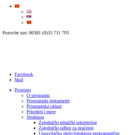
Pozovite nas: 00381 (0)33 711 705
Facebook
Mail
Program
O programu
Programski dokumenti
Programska oblast
Prioriteti i mere
Struktura
Zajednički tehnički sekreterijat
Zajednički odbor za praćenje
Upravljačko tijelo/Struktura prekogranične