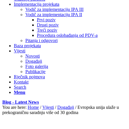
Implementacija projekata
Vodič za implementaciju IPA III
Vodič za implementaciju IPA II
Prvi poziv
Drugi poziv
Treći poziv
Procedura oslobađanja od PDV-a
Pitanja i odgovori
Baza projekata
Vijesti
Novosti
Događaji
Foto galerija
Publikacije
Rječnik pojmova
Kontakt
Search
Menu
Blog - Latest News
You are here:
Home
/
Vijesti
/
Događaji
/
Evropska unija ulaže u
prekograničnu saradnju više od 30 godina