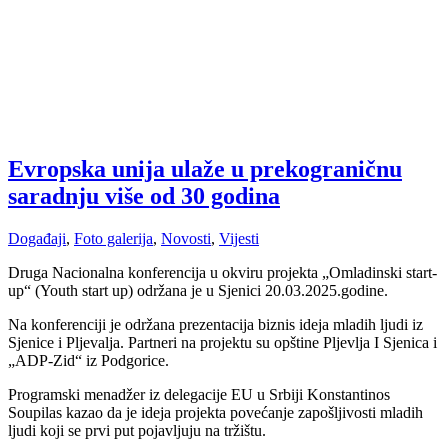
Evropska unija ulaže u prekograničnu
saradnju više od 30 godina
Događaji
,
Foto galerija
,
Novosti
,
Vijesti
Druga Nacionalna konferencija u okviru projekta „Omladinski start-
up“ (Youth start up) održana je u Sjenici 20.03.2025.godine.
Na konferenciji je održana prezentacija biznis ideja mladih ljudi iz
Sjenice i Pljevalja. Partneri na projektu su opštine Pljevlja I Sjenica i
„ADP-Zid“ iz Podgorice.
Programski menadžer iz delegacije EU u Srbiji Konstantinos
Soupilas kazao da je ideja projekta povećanje zapošljivosti mladih
ljudi koji se prvi put pojavljuju na tržištu.