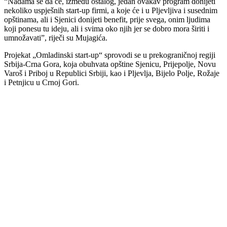
“Nadama se da će, između ostalog, jedan ovakav program donijeti
nekoliko uspješnih start-up firmi, a koje će i u Pljevljiva i susednim
opštinama, ali i Sjenici donijeti benefit, prije svega, onim ljudima
koji ponesu tu ideju, ali i svima oko njih jer se dobro mora širiti i
umnožavati”, riječi su Mujagića.
Projekat „Omladinski start-up“ sprovodi se u prekograničnoj regiji
Srbija-Crna Gora, koja obuhvata opštine Sjenicu, Prijepolje, Novu
Varoš i Priboj u Republici Srbiji, kao i Pljevlja, Bijelo Polje, Rožaje
i Petnjicu u Crnoj Gori.