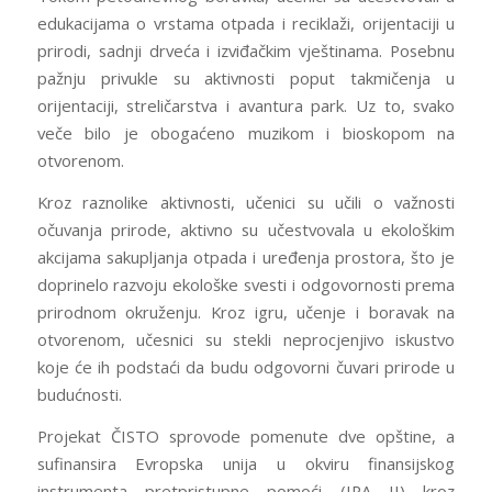
edukacijama o vrstama otpada i reciklaži, orijentaciji u
prirodi, sadnji drveća i izviđačkim vještinama. Posebnu
pažnju privukle su aktivnosti poput takmičenja u
orijentaciji, streličarstva i avantura park. Uz to, svako
veče bilo je obogaćeno muzikom i bioskopom na
otvorenom.
Kroz raznolike aktivnosti, učenici su učili o važnosti
očuvanja prirode, aktivno su učestvovala u ekološkim
akcijama sakupljanja otpada i uređenja prostora, što je
doprinelo razvoju ekološke svesti i odgovornosti prema
prirodnom okruženju. Kroz igru, učenje i boravak na
otvorenom, učesnici su stekli neprocjenjivo iskustvo
koje će ih podstaći da budu odgovorni čuvari prirode u
budućnosti.
Projekat ČISTO sprovode pomenute dve opštine, a
sufinansira Evropska unija u okviru finansijskog
instrumenta pretpristupne pomoći (IPA II) kroz