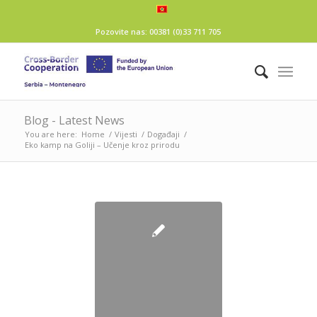
Pozovite nas: 00381 (0)33 711 705
Blog - Latest News
You are here:
Home
/
Vijesti
/
Događaji
/
Eko kamp na Goliji – Učenje kroz prirodu