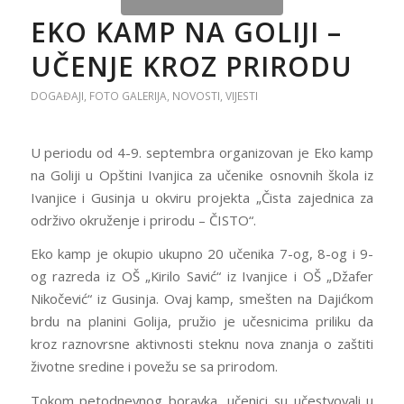
EKO KAMP NA GOLIJI –
UČENJE KROZ PRIRODU
DOGAĐAJI
,
FOTO GALERIJA
,
NOVOSTI
,
VIJESTI
U periodu od 4-9. septembra organizovan je Eko kamp
na Goliji u Opštini Ivanjica za učenike osnovnih škola iz
Ivanjice i Gusinja u okviru projekta „Čista zajednica za
održivo okruženje i prirodu – ČISTO“.
Eko kamp je okupio ukupno 20 učenika 7-og, 8-og i 9-
og razreda iz OŠ „Kirilo Savić“ iz Ivanjice i OŠ „Džafer
Nikočević“ iz Gusinja. Ovaj kamp, smešten na Dajićkom
brdu na planini Golija, pružio je učesnicima priliku da
kroz raznovrsne aktivnosti steknu nova znanja o zaštiti
životne sredine i povežu se sa prirodom.
Tokom petodnevnog boravka, učenici su učestvovali u