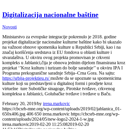
Digitalizacija nacionalne baštine
Novosti
Ministarstvo za evropske integracije pokrenulo je 2018. godine
projekat digitalizacije nacionalne kulturne baštine kako bi ukazalo
na važnost obnove spomenika kulture u Republici Srbiji, kao i na
značaj korišćenja sredstava iz EU fondova u oblasti kulture i
stvaralaštva. U okviru ovog projekta promovisan je crkveni
kompleks u Jablanici,čija je obnova jednim dijelom finansirana kroz
projekat ‘’Kroz kulturu i turizam do bolje saradnje’’ u okviru IPA I
Programa prekogranične saradnje Srbija–Crna Gora. Na sajtu:
https://srbija-projektieu.rs/
možete da se upoznate sa spomenicima
kulture koji su predstavljeni u digitalnoj formi i prodjete kroz
virtuelne ture Subotičke sinagoge, Pirotske tvrđave, crkvenog
kompleksa u Jablanici, Golubačke tvrđave i tvrđave u Baču.
February 20, 2019
/
by
irena.markovic
https://cbcsrb-mne.org/wp-content/uploads/2019/02/jablanica_01-
650x406.jpg
406
650
irena.markovic
https://cbcsrb-mne.org/wp-
content/uploads/2024/05/new-logo2-2024-1-w.jpg
irena.markovic
2019-02-20 11:25:08
2019-02-20