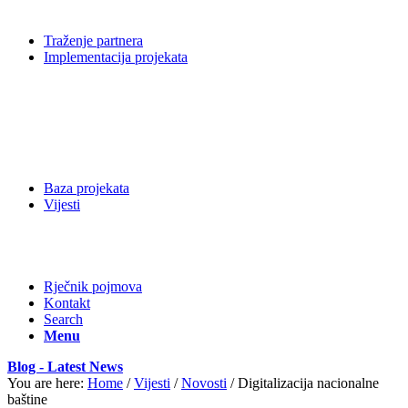
Traženje partnera
Implementacija projekata
Baza projekata
Vijesti
Rječnik pojmova
Kontakt
Search
Menu
Blog - Latest News
You are here:
Home
/
Vijesti
/
Novosti
/
Digitalizacija nacionalne
baštine