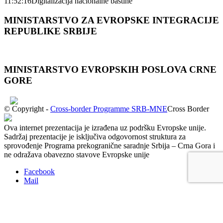
11:52:16
Digitalizacija nacionalne baštine
MINISTARSTVO ZA EVROPSKE INTEGRACIJE
REPUBLIKE SRBIJE
MINISTARSTVO EVROPSKIH POSLOVA CRNЕ
GORЕ
© Copyright -
Cross-border Programme SRB-MNE
Cross Border
Ova internet prezentacija je izrađena uz podršku Evropske unije.
Sadržaj prezentacije je isključiva odgovornost struktura za
sprovođenje Programa prekogranične saradnje Srbija – Crna Gora i
ne odražava obavezno stavove Evropske unije
Facebook
Mail
KONKURS ZA ANGAŽOVANJE PROJEKTNOG
SLUŽBENIKA SA SPECIJALIZACIJOM U OBLASTI...
Pet
projekata ugovoreno u okviru Prvog poziva za podnošenje