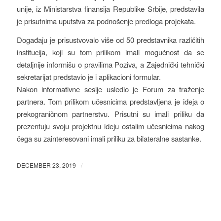
unije, iz Ministarstva finansija Republike Srbije, predstavila
je prisutnima uputstva za podnošenje predloga projekata.
Događaju je prisustvovalo više od 50 predstavnika različitih
institucija, koji su tom prilikom imali mogućnost da se
detaljnije informišu o pravilima Poziva, a Zajednički tehnički
sekretarijat predstavio je i aplikacioni formular.
Nakon informativne sesije usledio je Forum za traženje
partnera. Tom prilikom učesnicima predstavljena je ideja o
prekograničnom partnerstvu. Prisutni su imali priliku da
prezentuju svoju projektnu ideju ostalim učesnicima nakog
čega su zainteresovani imali priliku za bilateralne sastanke.
/
DECEMBER 23, 2019