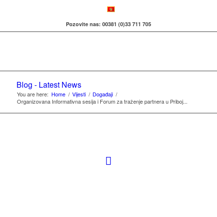
Pozovite nas: 00381 (0)33 711 705
Blog - Latest News
You are here:
Home
/
Vijesti
/
Događaji
/
Organizovana Informativna sesija i Forum za traženje partnera u Priboj...