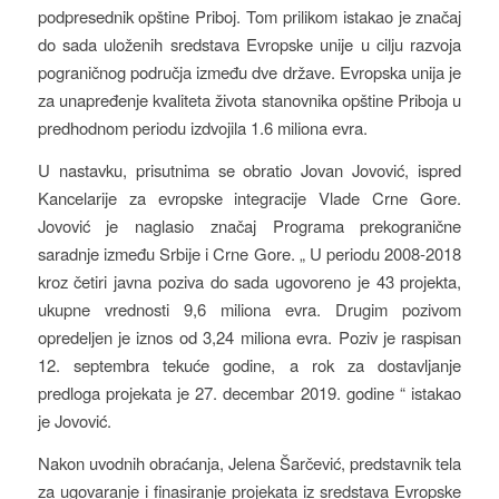
podpresednik opštine Priboj. Tom prilikom istakao je značaj
do sada uloženih sredstava Evropske unije u cilju razvoja
pograničnog područja između dve države. Evropska unija je
za unapređenje kvaliteta života stanovnika opštine Priboja u
predhodnom periodu izdvojila 1.6 miliona evra.
U nastavku, prisutnima se obratio Jovan Jovović, ispred
Kancelarije za evropske integracije Vlade Crne Gore.
Jovović je naglasio značaj Programa prekogranične
saradnje između Srbije i Crne Gore. „ U periodu 2008-2018
kroz četiri javna poziva do sada ugovoreno je 43 projekta,
ukupne vrednosti 9,6 miliona evra. Drugim pozivom
opredeljen je iznos od 3,24 miliona evra. Poziv je raspisan
12. septembra tekuće godine, a rok za dostavljanje
predloga projekata je 27. decembar 2019. godine “ istakao
je Jovović.
Nakon uvodnih obraćanja, Jelena Šarčević, predstavnik tela
za ugovaranje i finasiranje projekata iz sredstava Evropske