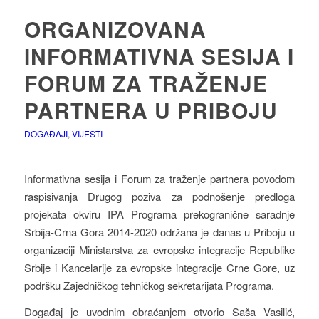
ORGANIZOVANA
INFORMATIVNA SESIJA I
FORUM ZA TRAŽENJE
PARTNERA U PRIBOJU
DOGAĐAJI
,
VIJESTI
Informativna sesija i Forum za traženje partnera povodom
raspisivanja Drugog poziva za podnošenje predloga
projekata okviru IPA Programa prekogranične saradnje
Srbija-Crna Gora 2014-2020 održana je danas u Priboju u
organizaciji Ministarstva za evropske integracije Republike
Srbije i Kancelarije za evropske integracije Crne Gore, uz
podršku Zajedničkog tehničkog sekretarijata Programa.
Događaj je uvodnim obraćanjem otvorio Saša Vasilić,