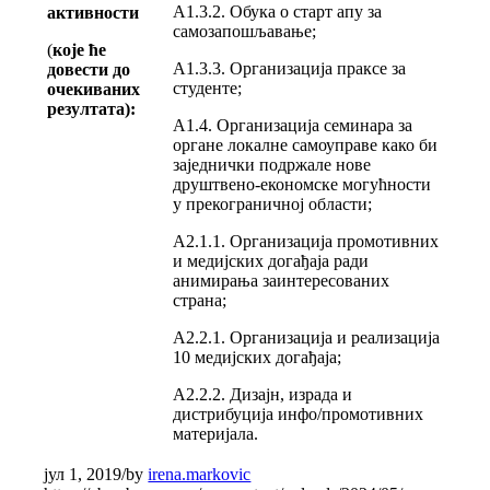
А1.3.2. Обука о старт апу за
активности
самозапошљавање;
(
које ће
А1.3.3. Организација праксе за
довести до
студенте;
очекиваних
резултата):
А1.4. Организација семинара за
органе локалне самоуправе како би
заједнички подржале нове
друштвено-економске могућности
у прекограничној области;
А2.1.1. Организација промотивних
и медијских догађаја ради
анимирања заинтересованих
страна;
А2.2.1. Организација и реализација
10 медијских догађаја;
А2.2.2. Дизајн, израда и
дистрибуција инфо/промотивних
материјала.
јул 1, 2019
/
by
irena.markovic