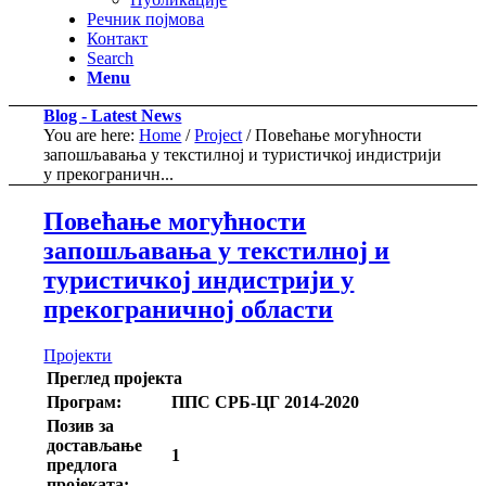
Речник појмова
Контакт
Search
Menu
Blog - Latest News
You are here:
Home
/
Project
/
Повећање могућности
запошљавања у текстилној и туристичкој индистрији
у прекограничн...
Повећање могућности
запошљавања у текстилној и
туристичкој индистрији у
прекограничној области
Пројекти
Преглед пројекта
Програм:
ППС СРБ-ЦГ 2014-2020
Позив за
достављање
1
предлога
пројеката: