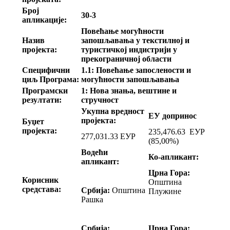
Број
30-3
апликације:
Повећање могућности
Назив
запошљавања у текстилној и
пројекта:
туристичкој индистрији у
прекограничној области
Специфични
1.1: Повећање запослености и
циљ Програма:
могућности запошљавања
Програмски
1: Нова знања, вештине и
резултати:
стручност
Укупна вредност
ЕУ допринос
пројекта:
Буџет
пројекта:
235,476.63 ЕУР
277,031.33 ЕУР
(85,00%)
Водећи
Ко-апликант:
апликант:
Црна Гора:
Корисник
Општина
средстава:
Србија:
Општина
Плужине
Рашка
Србија:
Црна Гора: