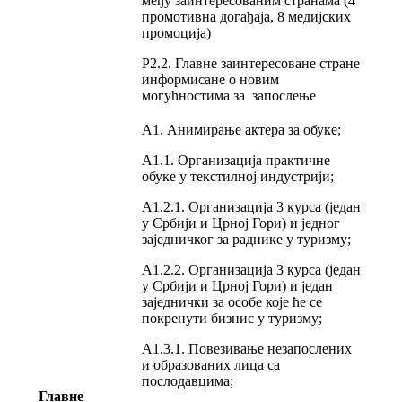
међу заинтересованим странама (4
промотивна догађаја, 8 медијских
промоција)
Р2.2. Главне заинтересоване стране
информисане о новим
могућностима за запослење
А1. Анимирање актера за обуке;
А1.1. Организација практичне
обуке у текстилној индустрији;
А1.2.1. Организација 3 курса (један
у Србији и Црној Гори) и једног
заједничког за раднике у туризму;
А1.2.2. Организација 3 курса (један
у Србији и Црној Гори) и један
заједнички за особе које ће се
покренути бизнис у туризму;
А1.3.1. Повезивање незапослених
и образованих лица са
послодавцима;
Главне