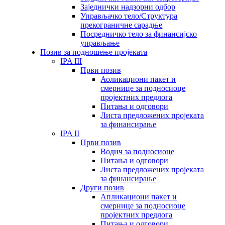
Заједнички надзорни одбор
Управљачко тело/Структура
прекограничне сарадње
Посредничко тело за финансијско
управљање
Позив за подношење пројеката
IPA III
Први позив
Аоликациони пакет и
смернице за подносиоце
пројектних предлога
Питања и одговори
Листа предложених пројеката
за финансирање
IPA II
Први позив
Водич за подносиоце
Питања и одговори
Листа предложених пројеката
за финансирање
Други позив
Апликациони пакет и
смернице за подносиоце
пројектних предлога
Питања и одговори