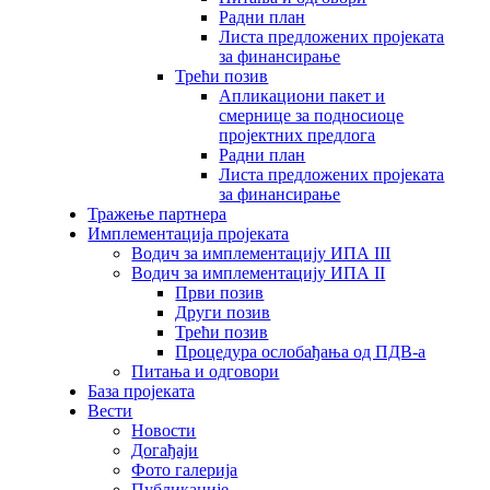
Радни план
Листа предложених пројеката
за финансирање
Трећи позив
Апликациони пакет и
смернице за подносиоце
пројектних предлога
Радни план
Листа предложених пројеката
за финансирање
Тражење партнера
Имплементација пројеката
Водич за имплементацију ИПА III
Водич за имплементацију ИПА II
Први позив
Други позив
Трећи позив
Процедура ослобађања од ПДВ-а
Питања и одговори
База пројеката
Вести
Новости
Догађаји
Фото галерија
Публикације