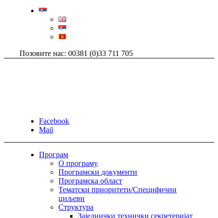
Позовите нас: 00381 (0)33 711 705
Facebook
Mail
Програм
О програму
Програмски документи
Програмска област
Тематски приоритети/Специфични
циљеви
Структура
Заједнички технички секретеријат