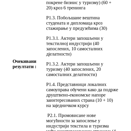
покрене бизнис у туризму) (60 +
20) кроз 6 тренинга
Р1.3. Побољшане вештина
студената и дипломаца кроз
стажирање у предузећима (30)
Р1.3.1. Актери запошљени у
текстилној индустрији (40
запослених, 10 самосталних
дјелатности)
Очекивани
Р1.3.2. Актери запошљени у
резултати :
туризму (40 запослених, 20
самосталних делатности)
Р1.4. Представници локалних
самоуправа обучени како да подрже
друштвено-економске напоре
заинтересованих страна (10 + 10)
на заједничком курсу
Р2.1. Промовисане нове
могућности за запослење у
индустрији текстила и туризма