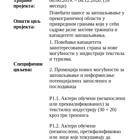
Трајање
08.06.2019. – 08.12.2020. (18
пројекта:
месеци)
Повећати шансе за запошљавање у
прекограничној области у
Општи циљ
привредним гранама који у себи
пројекта:
садрже јасне захтеве тржишта и
капацитете запошљавања.
1. Повећање капацитета
заинтересованих страна за нове
могућности у индистрији текстила
и туризма.
Специфични
циљеви:
2. Промоција нових могућности за
запошљавање и информисање
потенцијалних запослених и
послодаваца
Р1.1. Актери обучени (незапослени
или преквалификованих) за
текстилну индустрију (30 + 20)
кроз три тренинга
Р1.2. Актери обучени
(незапослени, преткфалификовао
или лице које покушавају да