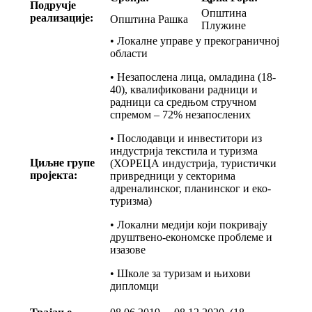
Подручје
Општина
реализације:
Општина Рашка
Плужине
• Локалне управе у прекограничној
области
• Незапослена лица, омладина (18-
40), квалификовани радници и
радници са средњом стручном
спремом – 72% незапослених
• Послодавци и инвеститори из
индустрија текстила и туризма
Циљне групе
(ХОРЕЦА индустрија, туристички
пројекта:
привредници у секторима
адреналинског, планинског и еко-
туризма)
• Локални медији који покривају
друштвено-економске проблеме и
изазове
• Школе за туризам и њихови
дипломци