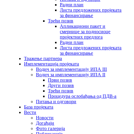
Радни план
Листа предложених пројеката
за финансирање
Трећи позив
Апликациони пакет и
смернице за подносиоце
пројектних предлога
Радни план
Листа предложених пројеката
за финансирање
Тражење партнера
Имплементација пројеката
Водич за имплементацију ИПА III
Водич за имплементацију ИПА II
Први позив
Други позив
Трећи позив
Процедура ослобађања од ПДВ-а
Питања и одговори
База пројеката
Вести
Новости
Догађаји
Фото галерија
Публикације