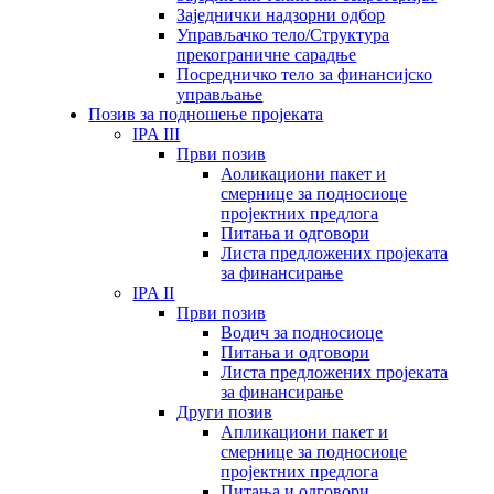
Заједнички надзорни одбор
Управљачко тело/Структура
прекограничне сарадње
Посредничко тело за финансијско
управљање
Позив за подношење пројеката
IPA III
Први позив
Аоликациони пакет и
смернице за подносиоце
пројектних предлога
Питања и одговори
Листа предложених пројеката
за финансирање
IPA II
Први позив
Водич за подносиоце
Питања и одговори
Листа предложених пројеката
за финансирање
Други позив
Апликациони пакет и
смернице за подносиоце
пројектних предлога
Питања и одговори