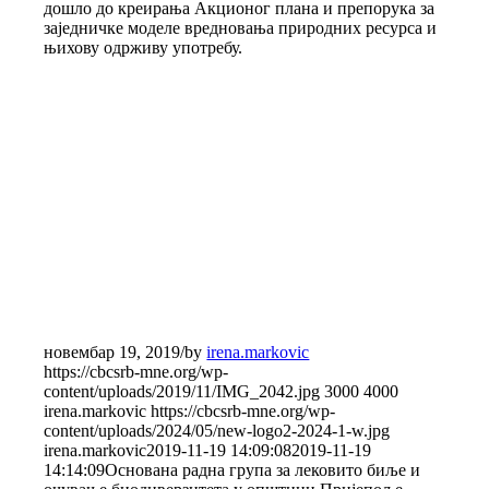
дошло до креирања Акционог плана и препорука за
заједничке моделе вредновања природних ресурса и
њихову одрживу употребу.
новембар 19, 2019
/
by
irena.markovic
https://cbcsrb-mne.org/wp-
content/uploads/2019/11/IMG_2042.jpg
3000
4000
irena.markovic
https://cbcsrb-mne.org/wp-
content/uploads/2024/05/new-logo2-2024-1-w.jpg
irena.markovic
2019-11-19 14:09:08
2019-11-19
14:14:09
Основана радна група за лековито биље и