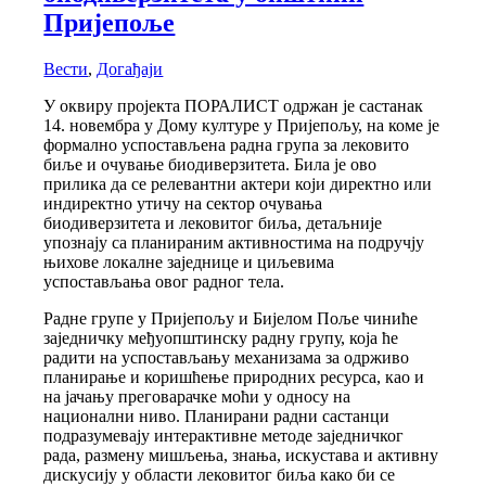
Пријепоље
Вести
,
Догађаји
У оквиру пројекта ПОРАЛИСТ одржан је састанак
14. новембра у Дому културе у Пријепољу, на коме је
формално успостављена радна група за лековито
биље и очување биодиверзитета. Била је ово
прилика да се релевантни актери који директно или
индиректно утичу на сектор очувања
биодиверзитета и лековитог биља, детаљније
упознају са планираним активностима на подручју
њихове локалне заједнице и циљевима
успостављања овог радног тела.
Радне групе у Пријепољу и Бијелом Поље чиниће
заједничку међуопштинску радну групу, која ће
радити на успостављању механизама за одрживо
планирање и коришћење природних ресурса, као и
на јачању преговарачке моћи у односу на
национални ниво. Планирани радни састанци
подразумевају интерактивне методе заједничког
рада, размену мишљења, знања, искустава и активну
дискусију у области лековитог биља како би се