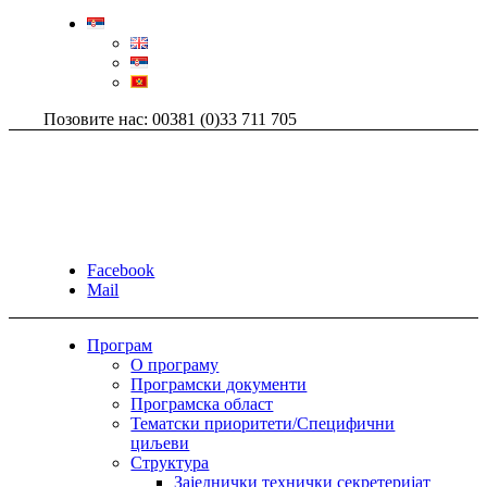
Позовите нас: 00381 (0)33 711 705
Facebook
Mail
Програм
О програму
Програмски документи
Програмска област
Тематски приоритети/Специфични
циљеви
Структура
Заједнички технички секретеријат