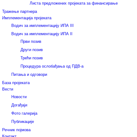
Листа предложених пројеката за финансирање
Тражење партнера
Имплементација пројеката
Водич за имплементацију ИПА III
Водич за имплементацију ИПА II
Први позив
Други позив
Трећи позив
Процедура ослобађања од ПДВ-а
Питања и одговори
База пројеката
Вести
Новости
Догађаји
Фото галерија
Публикације
Речник појмова
Контакт