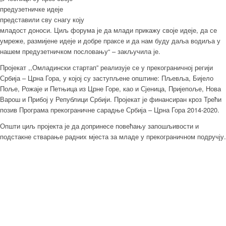
предузетничке идеје
представили сву снагу коју
младост доноси. Циљ форума је да млади прикажу своје идеје, да се
умреже, размијене идеје и добре праксе и да нам буду даља водиља у
нашем предузетничком пословању“ – закључила је.
Пројекат ,,Омладински стартап” реализује се у прекограничној регији
Србија – Црна Гора, у којој су заступљене општине: Пљевља, Бијело
Поље, Рожаје и Петњица из Црне Горе, као и Сјеница, Пријепоље, Нова
Варош и Прибој у Републици Србији. Пројекат је финансиран кроз Трећи
позив Програма прекограничне сарадње Србија – Црна Гора 2014-2020.
Општи циљ пројекта је да допринесе повећању запошљивости и
подстакне стварање радних мјеста за младе у прекограничном подручју.