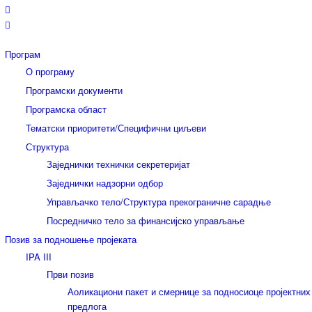
Програм
О програму
Програмски документи
Програмска област
Тематски приоритети/Специфични циљеви
Структура
Заједнички технички секретеријат
Заједнички надзорни одбор
Управљачко тело/Структура прекограничне сарадње
Посредничко тело за финансијско управљање
Позив за подношење пројеката
IPA III
Први позив
Аоликациони пакет и смернице за подносиоце пројектних
предлога