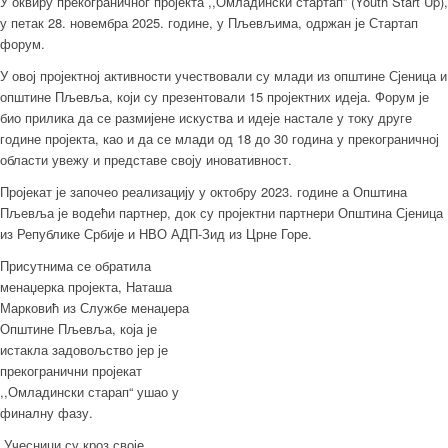
У оквиру прекограничног пројекта ,,Омладински стартап” (Youth Start Up),
у петак 28. новембра 2025. године, у Пљевљима, одржан је Стартап
форум.
У овој пројектној активности учествовали су млади из општине Сјеница и
општине Пљевља, који су презентовали 15 пројектних идеја. Форум је
био прилика да се размијене искуства и идеје настале у току друге
године пројекта, као и да се млади од 18 до 30 година у прекограничној
области увежу и представе своју иновативност.
Пројекат је започео реализацију у октобру 2023. године а Општина
Пљевља је водећи партнер, док су пројектни партнери Општина Сјеница
из Републике Србије и НВО АДП-Зид из Црне Горе.
Присутнима се обратила
менаџерка пројекта, Наташа
Марковић из Службе менаџера
Општине Пљевља, која је
истакла задовољство јер је
прекогранични пројекат
,,Омладински старап“ ушао у
финалну фазу.
„Учесници су кроз своје