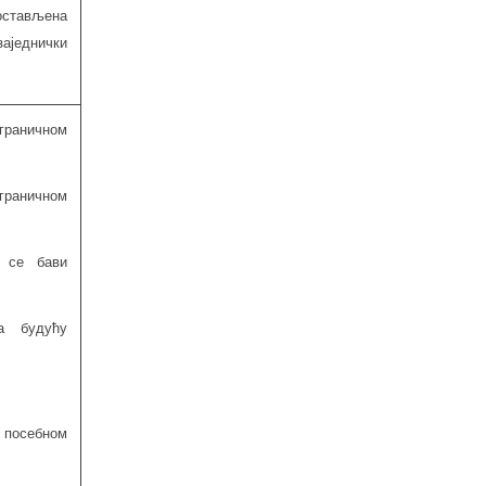
остављена
аједнички
граничном
граничном
а се бави
а будућу
 посебном