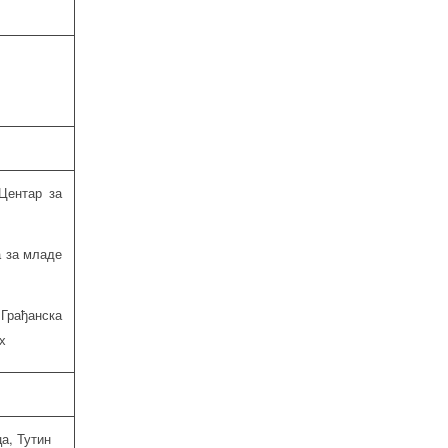
Центар за
за младе
:
Грађанска
х
а, Тутин