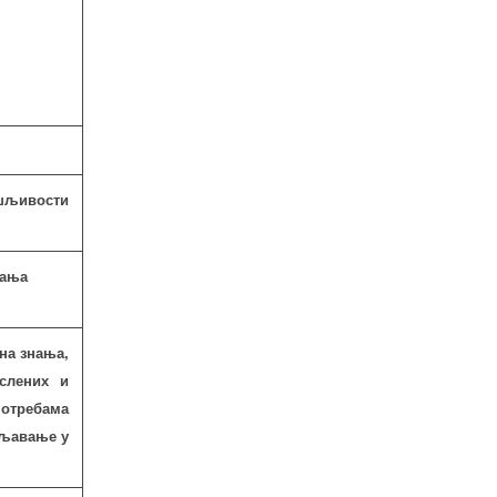
ошљивости
вања
ена знања,
слених и
отребама
шљавање у