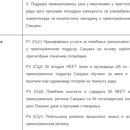
2: Подршка превазилажењу јаза у вештинама у приступ
рада кроз програме изградње капацитета за унапређењ
компетенција за незапослену омладину у прекогранично
Санџака
ни
Р1 (СЦ1) Проширивање услуге за повећање запошљивос
и
у прекограничном подручју Санџака на основу најбо
прилагођене локалним потребама
Р2 (СЦ2) 50 младих НЕЕТ жена и мушкараца (25 по 
прекограничног подручја Санџака обучено за меке и 
вештине које одражавају потребе на тржишту рада
Р3 (СЦ2) Повећани контакти и сарадња 50 НЕЕТ м
прекограничног региона Санџака са 50 потенцијалних п
кроз Показне дане и програме стажирања
Р4 (СЦ1) Побољшана размена вршњачког знања и ис
прекограничном региону