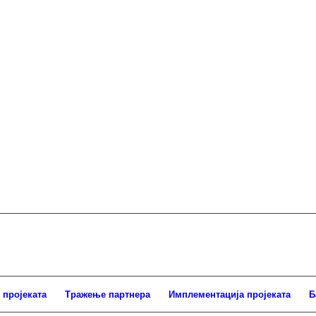
 пројеката
Тражење партнера
Имплементација пројеката
Б