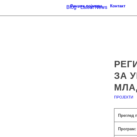
Речник појмова
Контакт
Blog - Latest News
РЕГ
ЗА 
МЛА
ПРОЈЕКТИ
Преглед 
Програм: