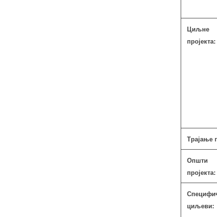
Циљне
пројекта:
Трајање п
Општ
пројекта:
Специфи
циљеви: