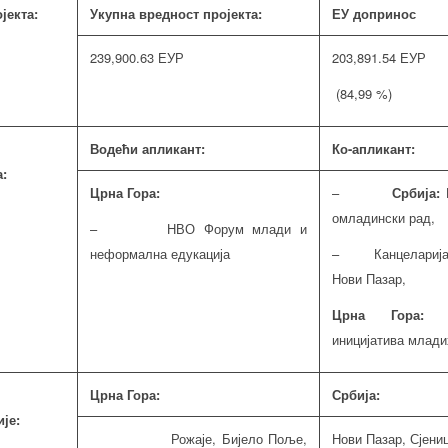
јекта:
Укупна вредност пројекта:
ЕУ допринос
239,900.63 ЕУР
203,891.54 ЕУР
(84,99 %)
Водећи апликант:
Ко-апликант:
а:
Црна Гора:
–
Србија:
омладински рад,
– НВО Форум млади и
неформална едукација
– Канцеларија 
Нови Пазар,
Црна Гора
иницијатива млади
Црна Гора:
Србија:
је:
Рожаје, Бијело Поље,
Нови Пазар, Сјениц