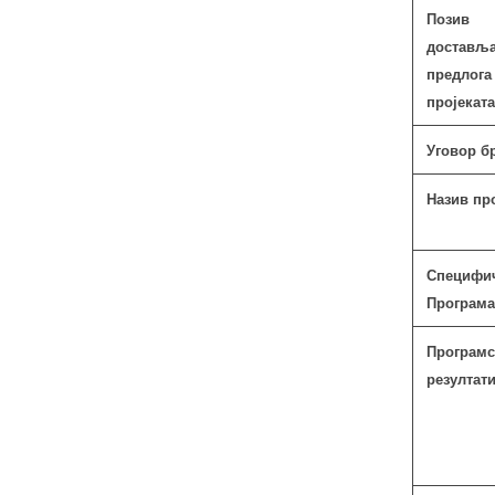
Поз
достављ
предлога
пројеката
Уговор б
Назив про
Специф
Програма
Програмс
резултати