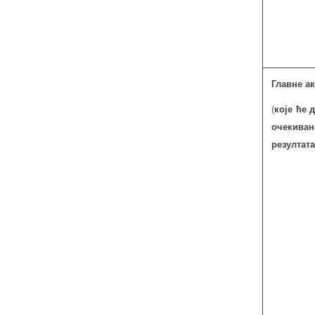
Главне а
(
које ће 
очекиван
резултата