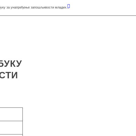
буку за унапређење запошљивости младих...
БУКУ
СТИ