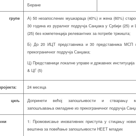
Беране
 групе
А) 50 незапослених мушкараца (40%) и жена (60%) старо
30 година из руралног подручја Санџака у Србији (25) и 
(25) без компетенција релевантних за потребе тржишта;
Б) До 20 ИЦТ представника и 30 представника МСП
прекограничног подручја Санџака;
Ц) Представници локалне управе и државних институција 
& ЦГ (5)
ројекта:
24 месеца
и циљ
Допринети већој запошљивости и стварању мо
запошљавања омладине из прекограничног подручја Санџ
чни
1: Промовисање иновативних приступа у стицању нови
вештина за повећање запошљивости НЕЕТ младих