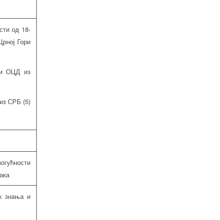
сти од 18-
Црној Гори
 и ОЦД из
из СРБ (5)
гућности
ака
х знања и