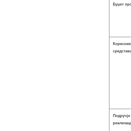
Буџет про
Корисник
средстав
Подручје
реализаци