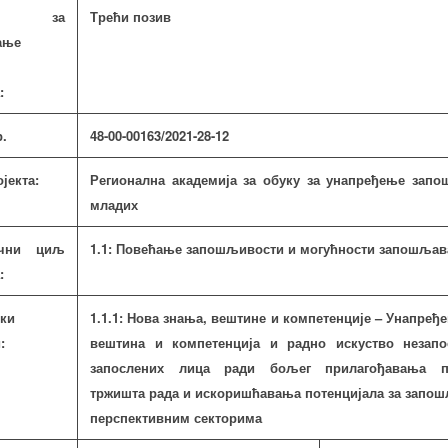
ив за
Трећи позив
ање
:
р.
48-00-00163/2021-28-
12
јекта:
Регионална академија за обуку за унапређење зап
младих
ични циљ
1.1: Повећање запошљивости и могућности запошља
:
ки
1.1.1: Нова знања, вештине и компетенције – Унапређ
:
вештина и компетенција и радно искуство незапо
запослених лица ради бољег прилагођавања п
тржишта рада и искоришћавања потенцијала за запо
перспективним секторима