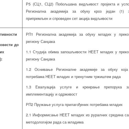
Р5 (СЦ1, СЦ2) Побољшана видљивост пројекта и усп
Регионална академија за обуку кроз један (1) з
припремљен и спроведен сет акција видљивости
ктивности
РП1 Регионална академија за обуку младих у преко
региону Санџака
довести до
их
1.1 Студија обима запошљивости НЕЕТ младих у преко
):
региону Санџака
1.2 Оснивање Регионалне академије за обуку кој
потребама НЕЕТ младих и тренутним тржиштем рада
1.3 Евалуација услуге и креирање препорука з
имплементацију и одрживост
РП2 Пружање услуга прилагођених потребама младих
2.1 Информисање НЕЕТ младих из руралних средина са
методологијом рада са младима