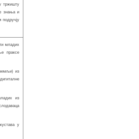
у тржишту
е знања и
м подручју
ти младих
ље праксе
земљи) из
дигиталне
ладих из
ослодаваца
кустава у