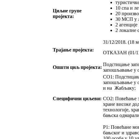
туристичке
10 спа и л
Циљне групе
20 произво
пројекта:
30 МСП у 
2 агенције
2 локалне 
31/12/2018. (18 
Трајање пројекта:
ОТКАЗАН (01/11
Подстицање зап
Општи циљ пројекта:
запошљавање у о
СО1: Подстицањ
запошљавање у о
и на Жабљаку;
Специфични циљеви:
СО2: Повећање 
хране високе до
технологије, хра
бањска одмарали
Р1: Повећане мо
бањског и здрав
100 особа у 10 