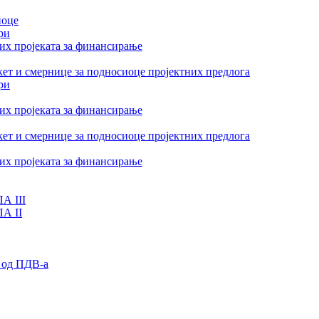
иоце
ри
их пројеката за финансирање
ет и смернице за подносиоце пројектних предлога
ри
их пројеката за финансирање
ет и смернице за подносиоце пројектних предлога
их пројеката за финансирање
А III
ПА II
 од ПДВ-а