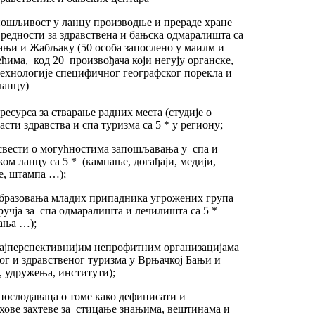
пошљивост у ланцу производње и прераде хране
вредности за здравствена и бањска одмаралишта са
Бањи и Жабљаку (50 особа запослено у маилм и
ћима, код 20 произвођача који негују органске,
ехнологије специфичног географског порекла и
ланцу)
есурса за стварање радних места (студије о
асти здравства и спа туризма са 5 * у региону;
свести о могућностима запошљавања у спа и
ом ланцу са 5 * (кампање, догађаји, медији,
е, штампа …);
бразовања младих припадника угрожених група
ручја за спа одмаралишта и лечилишта са 5 *
ања …);
ајперспективнијим непрофитним организацијама
ог и здравственог туризма у Врњачкој Бањи и
 удружења, институти);
послодаваца о томе како дефинисати и
ове захтеве за стицање знањима, вештинама и