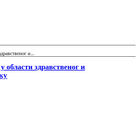
равственог и...
 области здравственог и
ку