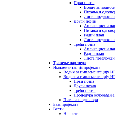
Први позив
Водич за поднос
Питања и одгово
Листа предложен
Други позив
Апликациони пак
Питања и одгово
Радни план
Листа предложен
Трећи позив
Апликациони пак
Радни план
Листа предложен
Тражење партнера
Имплементација пројеката
Водич за имплементацију ИП
Водич за имплементацију И
Први позив
Други позив
Трећи позив
Процедура ослобађања
Питања и одговори
База пројеката
Вести
Новости