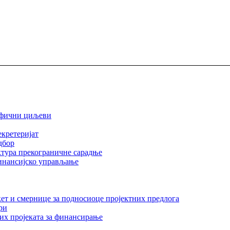
ифични циљеви
екретеријат
дбор
тура прекограничне сарадње
инансијско управљање
ет и смернице за подносиоце пројектних предлога
ри
их пројеката за финансирање