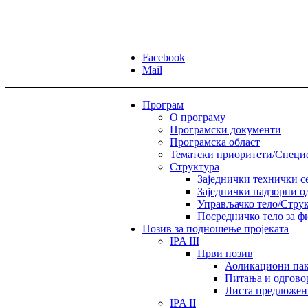
Facebook
Mail
Програм
О програму
Програмски документи
Програмска област
Тематски приоритети/Спец
Структура
Заједнички технички с
Заједнички надзорни о
Управљачко тело/Струк
Посредничко тело за ф
Позив за подношење пројеката
IPA III
Први позив
Аоликациони пак
Питања и одгово
Листа предложен
IPA II