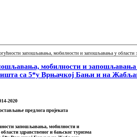
гућности запошљавања, мобилности и запошљавања у области зд
пошљавања, мобилности и запошљавања у
лишта са 5*у Врњачкој Бањи и на Жабља
14-2020
достављање предлога пројеката
ћности запошљавања, мобилности и
 области здравственог и бањског туризма