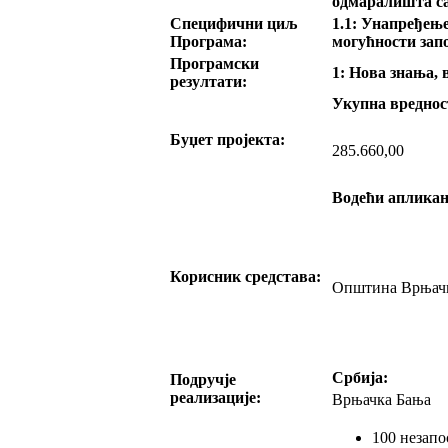
одмаралишта са
Специфични циљ
1.1: Унапређењ
Програма:
могућности за
Програмски
1: Нова знања,
резултати:
Укупна вреднос
Буџет пројекта:
285.660,00
Водећи апликан
Корисник средстава:
Општина Врњач
Србија:
Подручје
реализације:
Врњачка Бања
100 незап