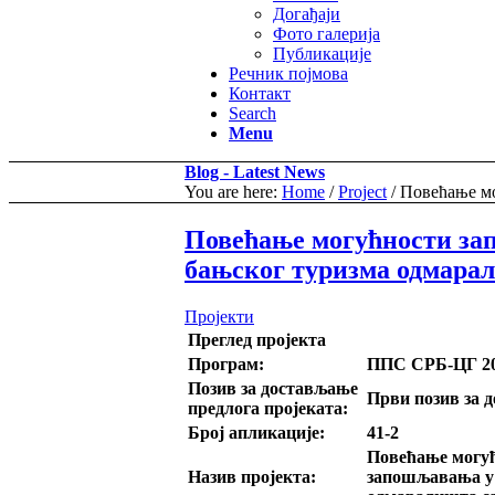
Догађаји
Фото галерија
Публикације
Речник појмова
Контакт
Search
Menu
Blog - Latest News
You are here:
Home
/
Project
/
Повећање мо
Повећање могућности за
бањског туризма одмара
Пројекти
Преглед пројекта
Програм:
ППС СРБ-ЦГ 20
Позив за достављање
Први позив за 
предлога пројеката:
Број апликације:
41-2
Повећање могу
Назив пројекта:
запошљавања
у