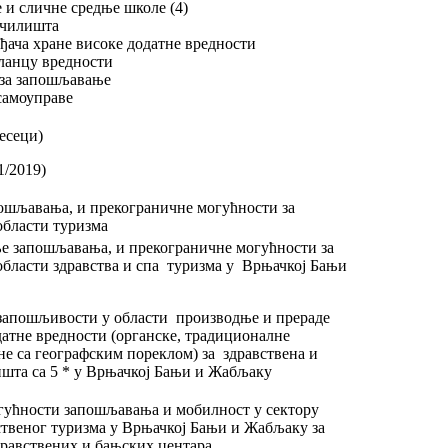
 и сличне средње школе (4)
ечилишта
ђача хране високе додатне вредности
ланцу вредности
 за запошљавање
самоуправе
месеци)
/2019)
ошљавања, и прекограничне могућности за
бласти туризма
е запошљавања, и прекограничне могућности за
бласти здравства и спа туризма у Врњачкој Бањи
запошљивости у области производње и прераде
датне вредности (органске, традиционалне
не са географским пореклом) за здравствена и
шта са 5 * у Врњачкој Бањи и Жабљаку
гућности запошљавања и мобилност у сектору
ственог туризма у Врњачкој Бањи и Жабљаку за
здравствених и бањских центара