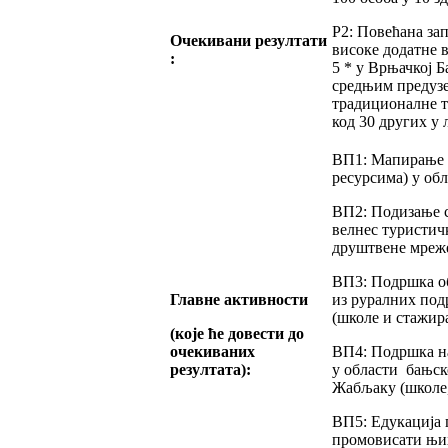
Р2: Повећана за
Очекивани резултати
високе додатне 
:
5 * у Врњачкој 
средњим предузе
традиционалне т
код 30 других у 
ВП1: Мапирање р
ресурсима) у обл
ВП2: Подизање 
велнес туристичк
друштвене мреж
ВП3: Подршка о
Главне активности
из руралних под
(школе и стажир
(које ће довести до
очекиваних
ВП4: Подршка н
резултата):
у области бањск
Жабљаку (школе,
ВП5: Едукација 
промовисати њих