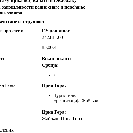
 5
*
у Врњачкој Бањи и на Жабљаку
е запошљивости радне снаге и повећање
пошљавања
 вештине и стручност
т пројекта:
ЕУ допринос
242.811,00
85,00%
т:
Ко-апликант:
Србија:
/
ка Бања
Црна Гора:
Туристичка
организација Жабљак
Црна Гора:
Жабљак, Црна Гора
ослених