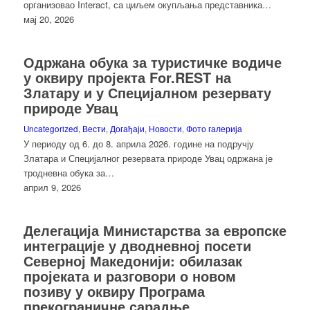
организовао Interact, са циљем окупљања представника…
мај 20, 2026
Одржана обука за туристичке водиче
у оквиру пројекта For.REST на
Златару и у Специјалном резервату
природе Увац
Uncategorized
,
Вести
,
Догађаји
,
Новости
,
Фото галерија
У периоду од 6. до 8. априла 2026. године на подручју
Златара и Специјалног резервата природе Увац одржана је
тродневна обука за…
април 9, 2026
Делегација Министарства за европске
интеграције у дводневној посети
Северној Македонији: обилазак
пројеката и разговори о новом
позиву у оквиру Програма
прекограничне сарадње