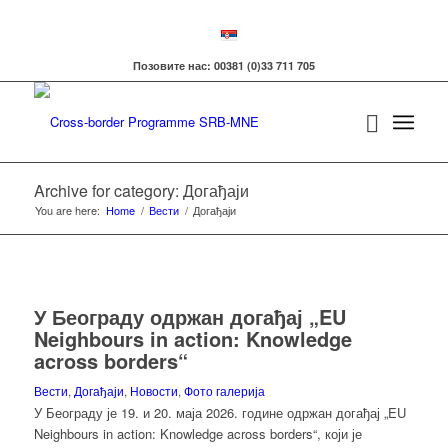
Позовите нас: 00381 (0)33 711 705
Archive for category: Догађаји
You are here:
Home
/
Вести
/
Догађаји
У Београду одржан догађај „EU
Neighbours in action: Knowledge
across borders“
Вести
,
Догађаји
,
Новости
,
Фото галерија
У Београду је 19. и 20. маја 2026. године одржан догађај „EU
Neighbours in action: Knowledge across borders“, који је