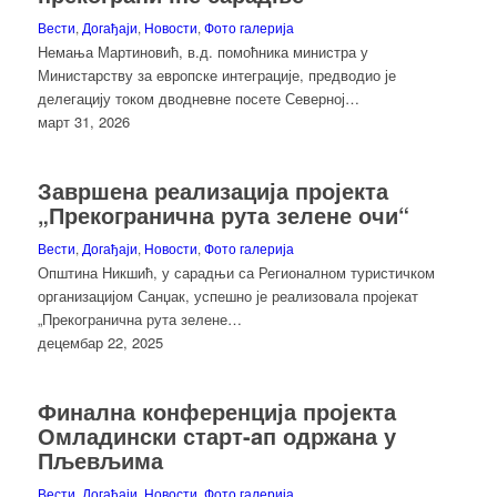
Вести
,
Догађаји
,
Новости
,
Фото галерија
Немања Мартиновић, в.д. помоћника министра у
Министарству за европске интеграције, предводио је
делегацију током дводневне посете Северној…
март 31, 2026
Завршена реализација пројекта
„Прекогранична рута зелене очи“
Вести
,
Догађаји
,
Новости
,
Фото галерија
Општина Никшић, у сарадњи са Регионалном туристичком
организацијом Санџак, успешно је реализовала пројекат
„Прекогранична рута зелене…
децембар 22, 2025
Финална конференција пројекта
Омладински старт-aп одржана у
Пљевљима
Вести
,
Догађаји
,
Новости
,
Фото галерија