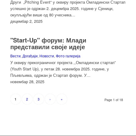
Други „Pitching Event“ у оквиру пројекта Омладински Стартап
успешно је одржан 2. децембра 2025. године у Сјеници,
окупљајући више од 80 учесника…
децембар 2, 2025
"Start-Up" форум: Млади
представили своје идеје
Вести
,
Догађаји
,
Новости
,
Фото галерија
У оквиру прекограничног пројекта ,,Омладински стартап”
(Youth Start Up), у петак 28. новембра 2025. године, у
Пљевљима, одржан је Стартап форум. У…
новембар 28, 2025
2
3
›
»
1
Page 1 of 18