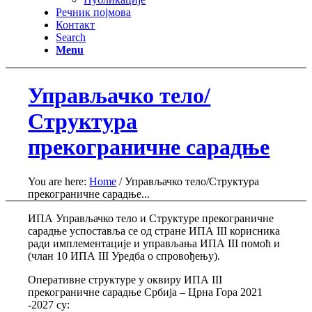
Речник појмова
Контакт
Search
Menu
Управљачко тело/
Структура
прекограничне сарадње
You are here:
Home
/
Управљачко тело/Структура
прекограничне сарадње...
ИПА Управљачко тело и Структуре прекограничне
сарадње успоставља се од стране ИПА III корисника
ради имплементације и управљања ИПА III помоћ и
(члан 10 ИПА III Уредба о спровођењу).
Оперативне структуре у оквиру ИПА III
прекограничне сарадње Србија – Црна Гора 2021
-2027 су: