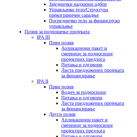
Заједнички надзорни одбор
Управљачко тело/Структура
прекограничне сарадње
Посредничко тело за финансијско
управљање
Позив за подношење пројеката
IPA III
Први позив
Аоликациони пакет и
смернице за подносиоце
пројектних предлога
Питања и одговори
Листа предложених пројеката
за финансирање
IPA II
Први позив
Водич за подносиоце
Питања и одговори
Листа предложених пројеката
за финансирање
Други позив
Апликациони пакет и
смернице за подносиоце
пројектних предлога
Питања и одговори