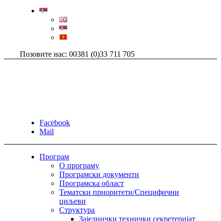
Позовите нас: 00381 (0)33 711 705
Facebook
Mail
Програм
О програму
Програмски документи
Програмска област
Тематски приоритети/Специфични
циљеви
Структура
Заједнички технички секретеријат