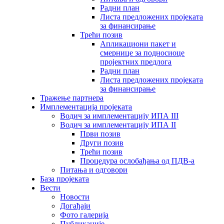
Радни план
Листа предложених пројеката
за финансирање
Трећи позив
Апликациони пакет и
смернице за подносиоце
пројектних предлога
Радни план
Листа предложених пројеката
за финансирање
Тражење партнера
Имплементација пројеката
Водич за имплементацију ИПА III
Водич за имплементацију ИПА II
Први позив
Други позив
Трећи позив
Процедура ослобађања од ПДВ-а
Питања и одговори
База пројеката
Вести
Новости
Догађаји
Фото галерија
Публикације