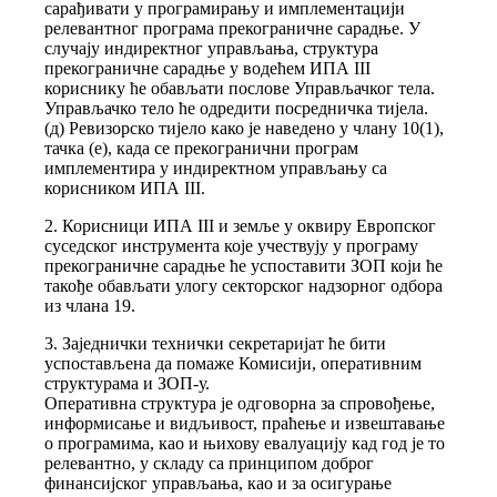
сарађивати у програмирању и имплементацији
релевантног програма прекограничне сарадње. У
случају индиректног управљања, структура
прекограничне сарадње у водећем ИПА III
кориснику ће обављати послове Управљачког тела.
Управљачко тело ће одредити посредничка тијела.
(д) Ревизорско тијело како је наведено у члану 10(1),
тачка (е), када се прекогранични програм
имплементира у индиректном управљању са
корисником ИПА III.
2. Корисници ИПА III и земље у оквиру Европског
суседског инструмента које учествују у програму
прекограничне сарадње ће успоставити ЗОП који ће
такође обављати улогу секторског надзорног одбора
из члана 19.
3. Заједнички технички секретаријат ће бити
успостављена да помаже Комисији, оперативним
структурама и ЗОП-у.
Оперативна структура је одговорна за спровођење,
информисање и видљивост, праћење и извештавање
о програмима, као и њихову евалуацију кад год је то
релевантно, у складу са принципом доброг
финансијског управљања, као и за осигурање