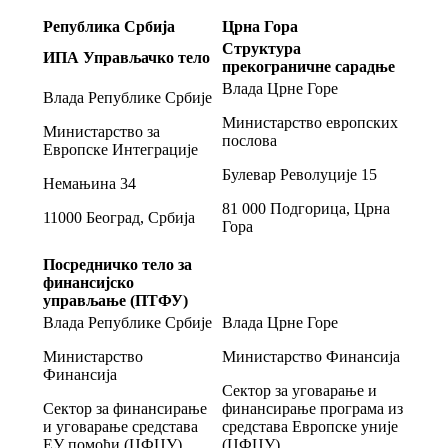
Република Србија
Црна Гора
Структура
ИПА Управљачко тело
прекограничне сарадње
Влада Црне Горе
Влада Републике Србије
Министарство европских
Министарство за
послова
Европске Интеграције
Булевар Револуције 15
Немањина 34
81 000 Подгорица, Црна
11000 Београд, Србија
Гора
Посредничко тело за
финансијско
управљање (ПТФУ)
Влада Републике Србије
Влада Црне Горе
Министарство
Министарство Финансија
Финансија
Сектор за уговарање и
Сектор за финансирање
финансирање програма из
и уговарање средстава
средстава Европске уније
ЕУ помоћи (ЦФЦУ)
(ЦФЦУ)