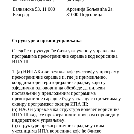
Балканска 53, 11 000
Арсенија Бољевића 2а,
Београд
81000 Подгорица
Структуре и органи управљања
Следеће структуре ће бити укључене у управљање
програмима прекограничне сарадње код корисника
ИПА III:
1. (а) НИПАК-ови земаља које учествују у програму
прекограничне сарадње и, где је применљиво,
координатори територијалне сарадње, који су
заједнички одговорни да обезбеде да циљеви
постављени у предложеним програмима
прекограничне сарадње буду у складу са циљевима у
оквиру програмског оквира ИПА III;
(б) НАО и управљачка структура водећег корисника
ИПА III када се прекогранични програм спроводи у
индиректном управљању;
(ц) структуре прекограничне сарадње у свим
учесницима ИПА корисника које ће блиско