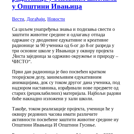
у Општини Ивањица
Вести
,
Догађаји
,
Новости
Са циљем унапређења знања и подизања свести о
заштити животне средине и одлагању отпада
одржане су дводневне едукативне и креативне
радионице за 90 ученика од 6-ог до 8-ог разреда у
три основне школе у Ивањици у оквиру пројекта
„Чиста заједница за одрживо окружење и природу –
ЧИСТО“.
Први дан радионица је био посвећен кратком
теоријском делу, занимљивим едукативним
анимацијама, док су током другог дана ученика, под
надзором наставника, израђивали нове предмете од
старих (рециклабилних) материјала. Најбољи радови
биће накнадно изложени у хали школи.
Такође, током реализације пројекта, ученици ће у
оквиру редовних часова имати различите
активности посвећене заштити животне средине иу
Општини Ивањица И Општини Гусиње.