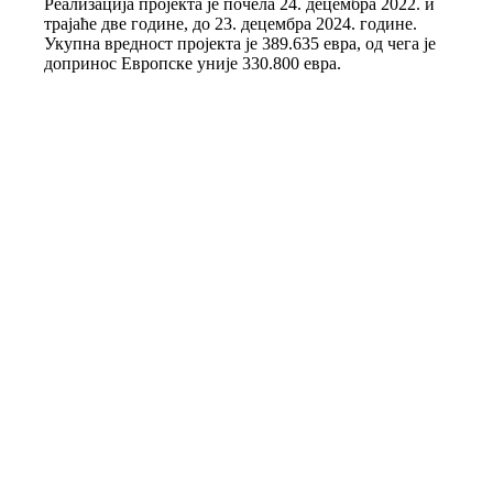
Реализација пројекта је почела 24. децембра 2022. и
трајаће две године, до 23. децембра 2024. године.
Укупна вредност пројекта је 389.635 евра, од чега је
допринос Европске уније 330.800 евра.