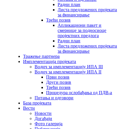
Радни план
Листа предложених пројеката
за финансирање
Трећи позив
Апликациони пакет и
смернице за подносиоце
пројектних предлога
Радни план
Листа предложених пројеката
за финансирање
Тражење партнера
Имплементација пројеката
Водич за имплементацију ИПА III
Водич за имплементацију ИПА II
Први позив
Други позив
Трећи позив
Процедура ослобађања од ПДВ-а
Питања и одговори
База пројеката
Вести
Новости
Догађаји
Фото галерија
Публикације