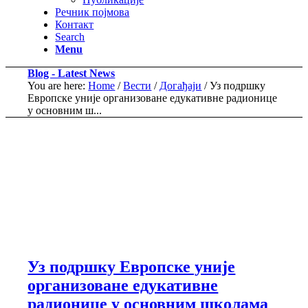
Речник појмова
Контакт
Search
Menu
Blog - Latest News
You are here:
Home
/
Вести
/
Догађаји
/
Уз подршку
Европске уније организоване едукативне радионице
у основним ш...
Уз подршку Европске уније
организоване едукативне
радионице у основним школама