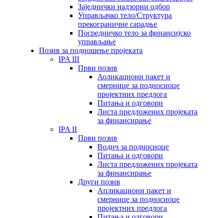
Заједнички надзорни одбор
Управљачко тело/Структура
прекограничне сарадње
Посредничко тело за финансијско
управљање
Позив за подношење пројеката
IPA III
Први позив
Аоликациони пакет и
смернице за подносиоце
пројектних предлога
Питања и одговори
Листа предложених пројеката
за финансирање
IPA II
Први позив
Водич за подносиоце
Питања и одговори
Листа предложених пројеката
за финансирање
Други позив
Апликациони пакет и
смернице за подносиоце
пројектних предлога
Питања и одговори