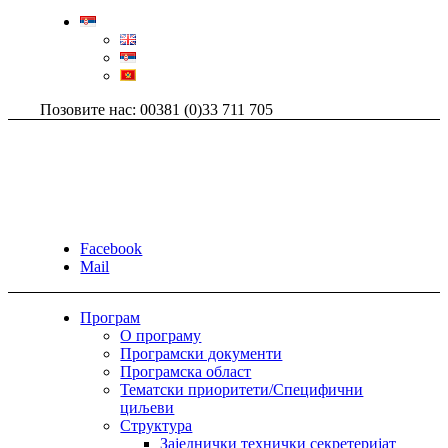
Позовите нас: 00381 (0)33 711 705
Facebook
Mail
Програм
О програму
Програмски документи
Програмска област
Тематски приоритети/Специфични
циљеви
Структура
Заједнички технички секретеријат