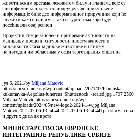
животињским врстама, лековитом биљу и гљивама које су
специфичне за пројектно подручје. Све прикупљене
информације биће део информативног приручника који ће
служити како водичима, тако и туристима који буду
посећивали овај регион.
Пројектни тим је започео и припремне активности на
мапирању, процени сигурности, приступачности и
видљивости стаза за дивље животиње и птице у
најпогоднијим областима у осам таргетираних општина.
јул 6, 2021
/
by
Miljana Matovic
https://cbcsrb-mne.org/wp-content/uploads/2021/07/Planinska-
kukumavka-Aegolius-funereus_Shutterstock_-scaled.jpg
1707
2560
Miljana Matovic
https://cbcsrb-mne.org/wp-
content/uploads/2024/05/new-logo2-2024-1-w.jpg
Miljana
Matovic
2021-07-06 13:54:44
2021-07-06 13:54:44
Траговима сова
и других дивљих врста
МИНИСТАРСТВО ЗА ЕВРОПСКЕ
ИНТЕГРАЦИЈЕ РЕПУБЛИКЕ СРБИЈЕ