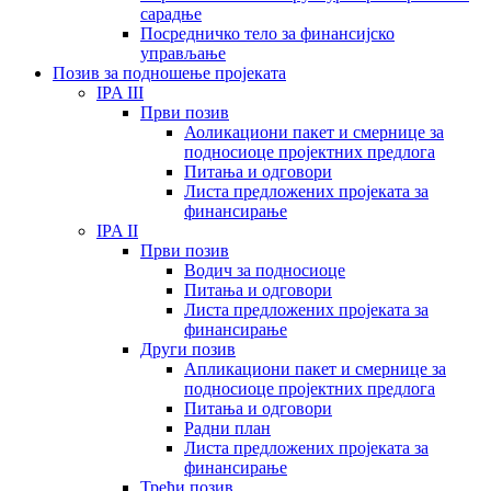
сарадње
Посредничко тело за финансијско
управљање
Позив за подношење пројеката
IPA III
Први позив
Аоликациони пакет и смернице за
подносиоце пројектних предлога
Питања и одговори
Листа предложених пројеката за
финансирање
IPA II
Први позив
Водич за подносиоце
Питања и одговори
Листа предложених пројеката за
финансирање
Други позив
Апликациони пакет и смернице за
подносиоце пројектних предлога
Питања и одговори
Радни план
Листа предложених пројеката за
финансирање
Трећи позив