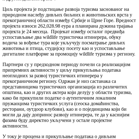
Циљ пројекта је подстицање развоја туризма заснованог на
природном наслеђу дивљих биљних и животињских врста у
прекограничној области између Србије и Црне Горе. Вредност
пројекта износи 262,028.98 еура а планирана дужина трајања
пројекта је 24 месеца. Пројекат између осталог предвиђа
успостављање два wildlife туристичка итинерера, обуку
водича за вођење тура које укључују посматрање дивљих
животиња и птица, студијску посету као и успостављање
дигиталне платформе за промоцију wildlife туризма у региону.
Партнери су у предходном периоду почели са реализацијом
припремних активности у циљу прикупљања података
неопходних за развој туристичких итинерера у
прекограничном региону. Одржан је низ састанака са
представницима туристичких организација из различитих
општина, као и других актера који делују у области туризма,
како би прикупили податке о аутентичним локалним
пружаоцима туристичких услуга (сеоска домаћинства,
ресторани, оутдоор клубови), као и о појединцима који би
могли да дају допринос развоју итинерера, те да у каснијим
фазама буду директно укључени у остале пројектне
активности.
У току је процена и прикупљање података о дивљим