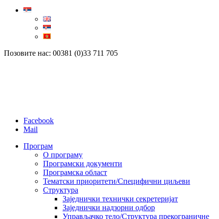
Позовите нас: 00381 (0)33 711 705
Facebook
Mail
Програм
О програму
Програмски документи
Програмска област
Тематски приоритети/Специфични циљеви
Структура
Заједнички технички секретеријат
Заједнички надзорни одбор
Управљачко тело/Структура прекограничне