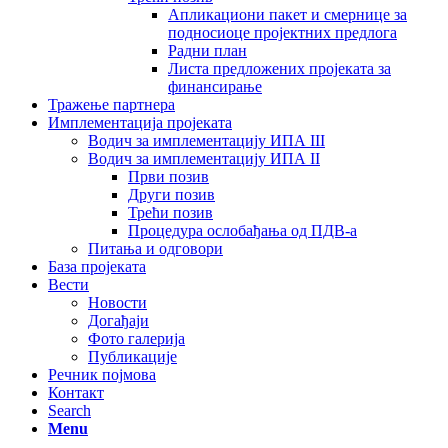
Апликациони пакет и смернице за
подносиоце пројектних предлога
Радни план
Листа предложених пројеката за
финансирање
Тражење партнера
Имплементација пројеката
Водич за имплементацију ИПА III
Водич за имплементацију ИПА II
Први позив
Други позив
Трећи позив
Процедура ослобађања од ПДВ-а
Питања и одговори
База пројеката
Вести
Новости
Догађаји
Фото галерија
Публикације
Речник појмова
Контакт
Search
Menu