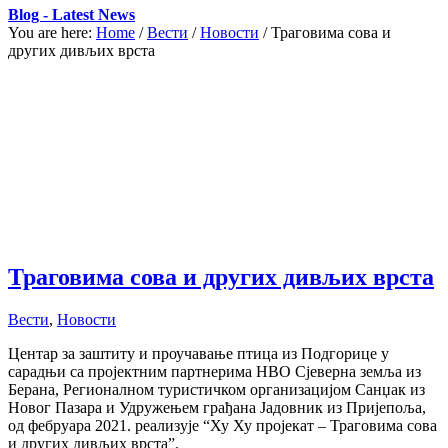
Blog - Latest News
You are here:
Home
/
Вести
/
Новости
/
Траговима сова и
других дивљих врста
Траговима сова и других дивљих врста
Вести
,
Новости
Центар за заштиту и проучавање птица из Подгорице у
сарадњи са пројектним партнерима НВО Сјеверна земља из
Берана, Регионалном туристичком организацијом Санџак из
Новог Пазара и Удружењем грађана Јадовник из Пријепоља,
од фебруара 2021. реализује “Ху Ху пројекат – Траговима сова
и других дивљих врста”.