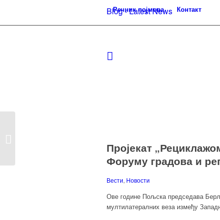
Речник појмова
Контакт
Blog - Latest News
У циљу презентовања
пројекта ,,Увођење
Пројекат „Рециклажо
одрживог...
Форуму градова и рег
Вести
,
Новости
Ове године Пољска председава Берли
мултилатералних веза између Западн