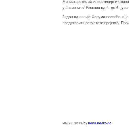
Министарство за инвестиције и еконо
у Јасионики/ Рзесзов од 4. до 6. јуна
Један од сесија Форума посвећена је
представити резултате пројекта. Про
/
мај 28, 2019
by
irena.markovic