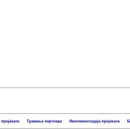
 пројеката
Тражење партнера
Имплементација пројеката
Б