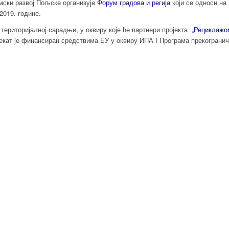
мски развој Пољске организује
Форум градова и регија
који се односи н
 2019. године.
 територијалној сарадњи, у оквиру које ће партнери пројекта
„Рециклажо
јекат je финансиран средствима ЕУ у оквиру ИПА I Програма прекограни