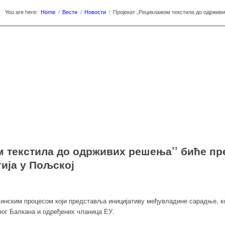
You are here:
Home
/
Вести
/
Новости
/
Пројекат „Рециклажом текстила до одрживи
м текстила до одрживих решења’’ биће п
ија у Пољској
нским процесом који представља иницијативу међувладине сарадње, ко
ог Балкана и одређених чланица ЕУ.