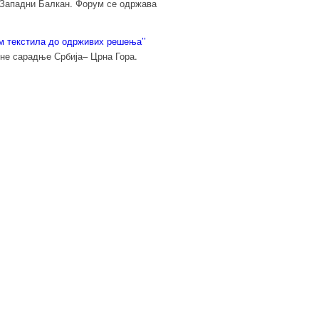
а Западни Балкан. Форум се одржава
м текстила до одрживих решења’’
чне сарадње Србија– Црна Гора.