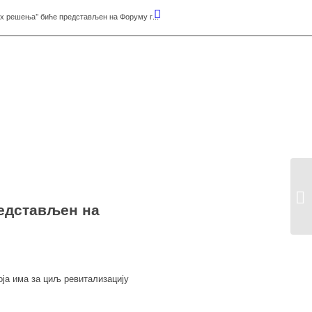
х решења’’ биће представљен на Форуму г...
редстављен на
ја има за циљ ревитализацију