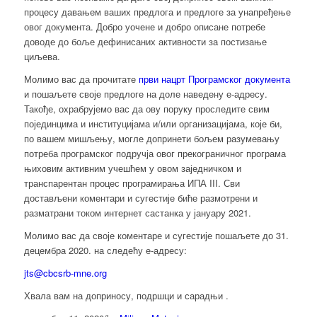
процесу давањем ваших предлога и предлоге за унапређење
овог документа. Добро уочене и добро описане потребе
доводе до боље дефинисаних активности за постизање
циљева.
Молимо вас да прочитате
први нацрт Програмског документа
и пошаљете своје предлоге на доле наведену е-адресу.
Такође, охрабрујемо вас да ову поруку проследите свим
појединцима и институцијама и/или организацијама, које би,
по вашем мишљењу, могле допринети бољем разумевању
потреба програмског подручја овог прекограничног програма
њиховим активним учешћем у овом заједничком и
транспарентан процес програмирања ИПА III. Сви
достављени коментари и сугестије биће размотрени и
разматрани током интернет састанка у јануару 2021.
Молимо вас да своје коментаре и сугестије пошаљете до 31.
децембра 2020. на следећу е-адресу:
jts@cbcsrb-mne.org
Хвала вам на доприносу, подршци и сарадњи .