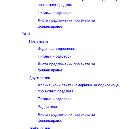
пројектних предлога
Питања и одговори
Листа предложених пројеката за
финансирање
IPA II
Први позив
Водич за подносиоце
Питања и одговори
Листа предложених пројеката за
финансирање
Други позив
Апликациони пакет и смернице за подносиоце
пројектних предлога
Питања и одговори
Радни план
Листа предложених пројеката за
финансирање
Трећи позив