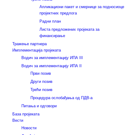
Апликациони пакет и смернице за подносиоце
пројектних предлога
Радни план
Листа предложених пројеката за
финансирање
Тражење партнера
Имплементација пројеката
Водич за имплементацију ИПА III
Водич за имплементацију ИПА II
Први позив
Други позив
Трећи позив
Процедура ослобађања од ПДВ-а
Питања и одговори
База пројеката
Вести
Новости