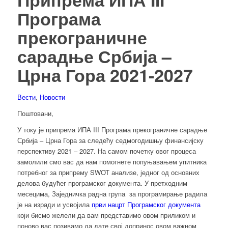
Програма
прекограничне
сарадње Србија –
Црна Гора 2021-2027
Вести
,
Новости
Поштовани,
У току је припрема ИПА III Програма прекограничне сарадње
Србија – Црна Гора за следећу седмогодишњу финансијску
перспективу 2021 – 2027. На самом почетку овог процеса
замолили смо вас да нам помогнете попуњавањем упитника
потребног за припрему SWOT анализе, једног од основних
делова будућег програмског документа. У претходним
месецима, Заједничка радна група за програмирање радила
је на изради и усвојила
први нацрт Програмског документа
који бисмо желели да вам представимо овом приликом и
поново вас позивамо да дате свој допринос овом важном