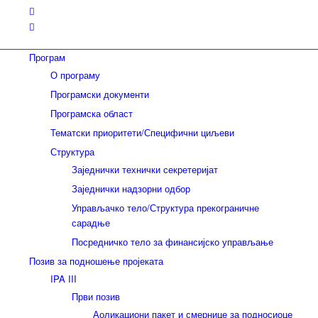
Програм
О програму
Програмски документи
Програмска област
Тематски приоритети/Специфични циљеви
Структура
Заједнички технички секретеријат
Заједнички надзорни одбор
Управљачко тело/Структура прекограничне
сарадње
Посредничко тело за финансијско управљање
Позив за подношење пројеката
IPA III
Први позив
Аоликациони пакет и смернице за подносиоце