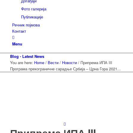
Догађаји
Фото галерија
Публикације
Речник појмова
Контакт
Menu
Blog - Latest News
You are here:
Home
/
Вести
/
Новости
/
Припрема ИПА III
Програма прекограничне сарадње Србија – Црна Гора 2021...
Припрема ИПА III