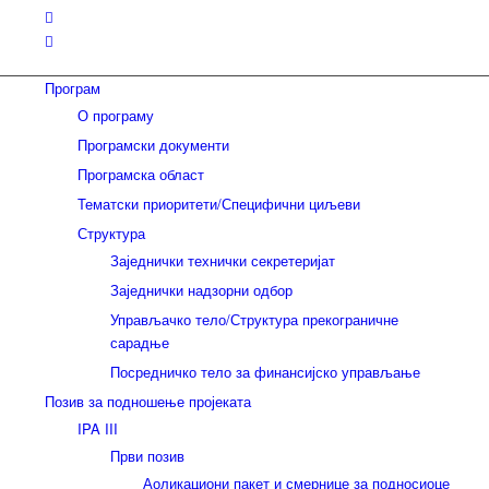
Програм
О програму
Програмски документи
Програмска област
Тематски приоритети/Специфични циљеви
Структура
Заједнички технички секретеријат
Заједнички надзорни одбор
Управљачко тело/Структура прекограничне
сарадње
Посредничко тело за финансијско управљање
Позив за подношење пројеката
IPA III
Први позив
Аоликациони пакет и смернице за подносиоце