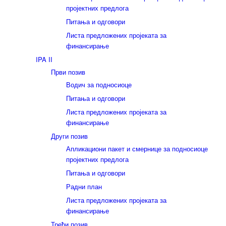
пројектних предлога
Питања и одговори
Листа предложених пројеката за
финансирање
IPA II
Први позив
Водич за подносиоце
Питања и одговори
Листа предложених пројеката за
финансирање
Други позив
Апликациони пакет и смернице за подносиоце
пројектних предлога
Питања и одговори
Радни план
Листа предложених пројеката за
финансирање
Трећи позив