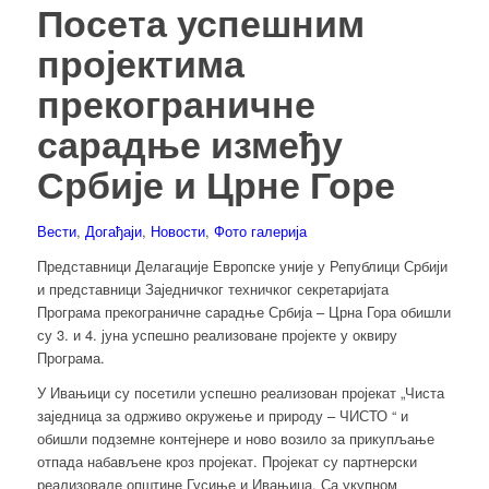
Посета успешним
пројектима
прекограничне
сарадње између
Србије и Црне Горе
Вести
,
Догађаји
,
Новости
,
Фото галерија
Представници Делагације Европске уније у Републици Србији
и представници Заједничког техничког секретаријата
Програма прекограничне сарадње Србија – Црна Гора обишли
су 3. и 4. јуна успешно реализоване пројекте у оквиру
Програма.
У Ивањици су посетили успешно реализован пројекат „Чиста
заједница за одрживо окружење и природу – ЧИСТО “ и
обишли подземне контејнере и ново возило за прикупљање
отпада набављене кроз пројекат. Пројекат су партнерски
реализовале општине Гусиње и Ивањица. Са укупном