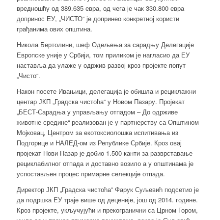
вредношћу од 389.635 евра, од чега је чак 330.800 евра
допринос ЕУ, „ЧИСТО“ је допринео конкретној користи
грађанима ових општина.
Никола Бертолини, шеф Одељења за сарадњу Делегације
Европске уније у Србији, том приликом је нагласио да ЕУ
наставља да улаже у одржив развој кроз пројекте попут
„Чисто“.
Након посете Ивањици, делегација је обишла и рециклажни
центар ЈКП „Градска чистоћа“ у Новом Пазару. Пројекат
„БЕСТ-Сарадња у управљању отпадом – До одрживе
животне средине“ реализован је у партнерству са Општином
Мојковац, Центром за екотоксиолошка испитивања из
Подгорице и НАЛЕД-ом из Републике Србије. Кроз овај
пројекат Нови Пазар је добио 1.500 канти за разврставање
рециклабилног отпада и доставно возило а у општинама је
успостављен процес примарне селекције отпада.
Директор ЈКП „Градска чистоћа” Фарук Суљевић подсетио је
да подршка ЕУ траје више од деценије, још од 2014. године.
Кроз пројекте, укључујући и прекогранични са Црном Гором,