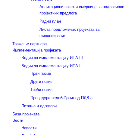
Апликациони пакет и смернице за подносиоце
пројектних предлога
Радни план
Листа предложених пројеката за
финансирање
Тражење партнера
Имплементација пројеката
Водич за имплементацију ИПА III
Водич за имплементацију ИПА II
Први позив
Други позив
Трећи позив
Процедура ослобађања од ПДВ-а
Питања и одговори
База пројеката
Вести
Новости