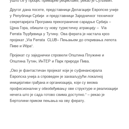
ушло се у процес примарне рециклаже, рекао је Суљевић.
Другог дана посете, представници Делагације Европске уније
у Републици Србији и представници Заједничког техничког
секретаријата Програма прекограничне сарадње Србија –
Црна Гора, обишли су нову туристичку атракцију – Via
Ferrata Ђурђевица у Тутину. Ова ферата је настала кроз
пројекат „Via Ferrata CLUB– Пењањем до откривања лепота
Пиве и Ибра“.
Пројекат су заједнички спровели Општина Плужине и
Општина Тутин, ИнТЕР и Парк природе Пива.
„Ово је фантастичан пројекат који је суфинансирала
Европска унија а спроведен је захваљујући локалној
иницијативи грађана и организација, који су веома
професионални у обезбеђивању ове структуре и реализацији
нечега што је сада готово свима доступно.“ – рекао је
Бертолини приком пењања на ову ферату.